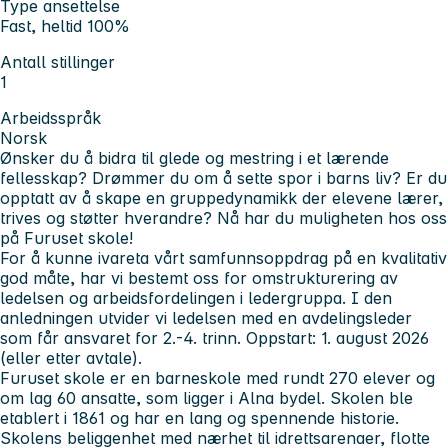
Type ansettelse
Fast, heltid 100%
Antall stillinger
1
Arbeidsspråk
Norsk
Ønsker du å bidra til glede og mestring i et lærende
fellesskap? Drømmer du om å sette spor i barns liv? Er du
opptatt av å skape en gruppedynamikk der elevene lærer,
trives og støtter hverandre? Nå har du muligheten hos oss
på Furuset skole!
For å kunne ivareta vårt samfunnsoppdrag på en kvalitativ
god måte, har vi bestemt oss for omstrukturering av
ledelsen og arbeidsfordelingen i ledergruppa. I den
anledningen utvider vi ledelsen med en avdelingsleder
som får ansvaret for 2.-4. trinn.
Oppstart: 1. august 2026
(eller etter avtale).
Furuset skole er en barneskole med rundt 270 elever og
om lag 60 ansatte, som ligger i Alna bydel. Skolen ble
etablert i 1861 og har en lang og spennende historie.
Skolens beliggenhet med nærhet til idrettsarenaer, flotte