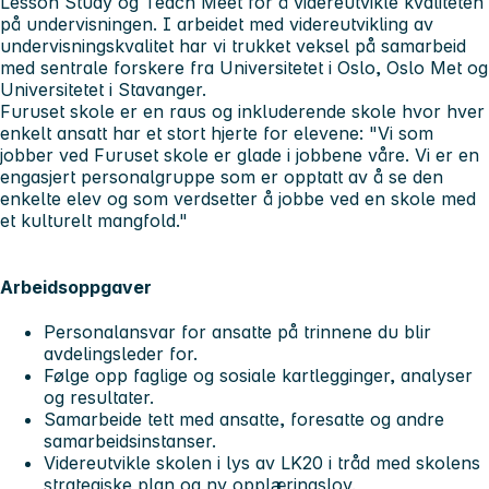
Lesson Study og Teach Meet for å videreutvikle kvaliteten
på undervisningen. I arbeidet med videreutvikling av
undervisningskvalitet har vi trukket veksel på samarbeid
med sentrale forskere fra Universitetet i Oslo, Oslo Met og
Universitetet i Stavanger.
Furuset skole er en raus og inkluderende skole hvor hver
enkelt ansatt har et stort hjerte for elevene: "Vi som
jobber ved Furuset skole er glade i jobbene våre. Vi er en
engasjert personalgruppe som er opptatt av å se den
enkelte elev og som verdsetter å jobbe ved en skole med
et kulturelt mangfold."
Arbeidsoppgaver
Personalansvar for ansatte på trinnene du blir
avdelingsleder for.
Følge opp faglige og sosiale kartlegginger, analyser
og resultater.
Samarbeide tett med ansatte, foresatte og andre
samarbeidsinstanser.
Videreutvikle skolen i lys av LK20 i tråd med skolens
strategiske plan og ny opplæringslov.