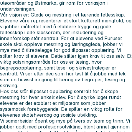
uteområder og Østmarka, gir rom for variasjon i
undervisningen.
Vår visjon er: Glede og mestring i et lærende fellesskap.
Elevene våre representerer et stort kulturelt mangfold, og
vi jobber målrettet med å etablere trygge og gode
fellesskap i alle klasserom, der inkludering og
innenforskap står sentralt. For at elevene ved Furuset
skole skal oppleve mestring og læringsglede, jobber vi
mye med å tilrettelegge for god tilpasset opplæring. Vi
stiller krav til elevene. Dette stiller igjen krav til oss selv. Et
viktig satsningsområde for oss er lesing, hvor
begrepsopplæring, samt lese- og skrivestrategier er
sentralt. Vi ser etter deg som har lyst til å jobbe med lek
som en bevisst inngang til læring av begreper, lesing og
skriving.
Hos oss står tilpasset opplæring sentralt for å skape
mestring for hver enkelt elev. For å styrke laget rundt
elevene er det etablert et miljøteam som jobber
systematisk forebyggende. De spiller en viktig rolle for
elevenes skolehverdag og sosiale utvikling.
Vi samarbeider åpent og mye på tvers av team og trinn. Vi
jobber godt med profesjonsutvikling, blant annet gjennom