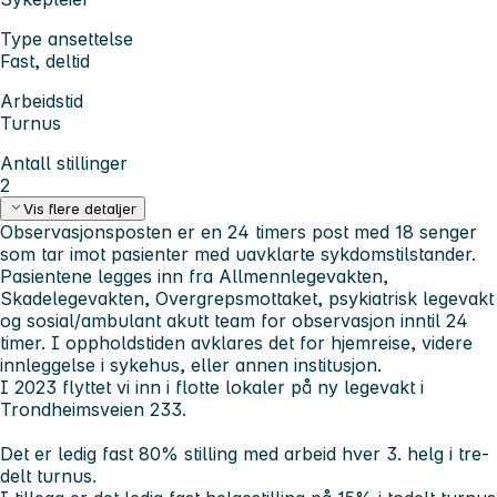
Type ansettelse
Fast, deltid
Arbeidstid
Turnus
Antall stillinger
2
Vis flere detaljer
Observasjonsposten er en 24 timers post med 18 senger
som tar imot pasienter med uavklarte sykdomstilstander.
Pasientene legges inn fra Allmennlegevakten,
Skadelegevakten, Overgrepsmottaket, psykiatrisk legevakt
og sosial/ambulant akutt team for observasjon inntil 24
timer. I oppholdstiden avklares det for hjemreise, videre
innleggelse i sykehus, eller annen institusjon.
I 2023 flyttet vi inn i flotte lokaler på ny legevakt i
Trondheimsveien 233.
Det er ledig fast 80% stilling med arbeid hver 3. helg i tre-
delt turnus.