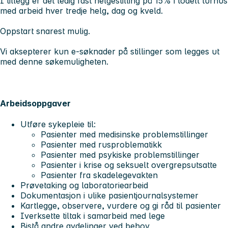
I tillegg er det ledig fast helgestilling på 15% i todelt turnus
med arbeid hver tredje helg, dag og kveld.
Oppstart snarest mulig.
Vi aksepterer kun e-søknader på stillinger som legges ut
med denne søkemuligheten.
Arbeidsoppgaver
Utføre sykepleie til:
Pasienter med medisinske problemstillinger
Pasienter med rusproblematikk
Pasienter med psykiske problemstillinger
Pasienter i krise og seksuelt overgrepsutsatte
Pasienter fra skadelegevakten
Prøvetaking og laboratoriearbeid
Dokumentasjon i ulike pasientjournalsystemer
Kartlegge, observere, vurdere og gi råd til pasienter
Iverksette tiltak i samarbeid med lege
Bistå andre avdelinger ved behov