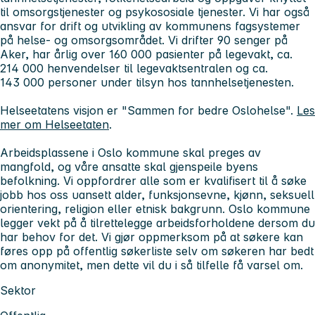
til omsorgstjenester og psykososiale tjenester. Vi har også
ansvar for drift og utvikling av kommunens fagsystemer
på helse- og omsorgsområdet. Vi drifter 90 senger på
Aker, har årlig over 160 000 pasienter på legevakt, ca.
214 000 henvendelser til legevaktsentralen og ca.
143 000 personer under tilsyn hos tannhelsetjenesten.
Helseetatens visjon er "Sammen for bedre Oslohelse".
Les
mer om Helseetaten
.
Arbeidsplassene i Oslo kommune skal preges av
mangfold, og våre ansatte skal gjenspeile byens
befolkning. Vi oppfordrer alle som er kvalifisert til å søke
jobb hos oss uansett alder, funksjonsevne, kjønn, seksuell
orientering, religion eller etnisk bakgrunn. Oslo kommune
legger vekt på å tilrettelegge arbeidsforholdene dersom du
har behov for det. Vi gjør oppmerksom på at søkere kan
føres opp på offentlig søkerliste selv om søkeren har bedt
om anonymitet, men dette vil du i så tilfelle få varsel om.
Sektor