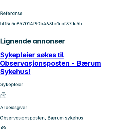
Referanse
bff5c5c857014f90b463bc1caf37de5b
Lignende annonser
Sykepleier søkes til
Observasjonsposten - Bærum
Sykehus!
Sykepleier
Arbeidsgiver
Observasjonsposten, Bærum sykehus