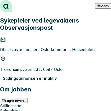
Hopp til innhold
Meny
Sykepleier ved legevaktens
Observasjonspost
Observasjonsposten, Oslo kommune, Helseetaten
Trondheimsveien 233, 0587 Oslo
Stillingsannonsen er inaktiv.
Om jobben
Lagre favoritt
Stillingstittel
Sykepleier