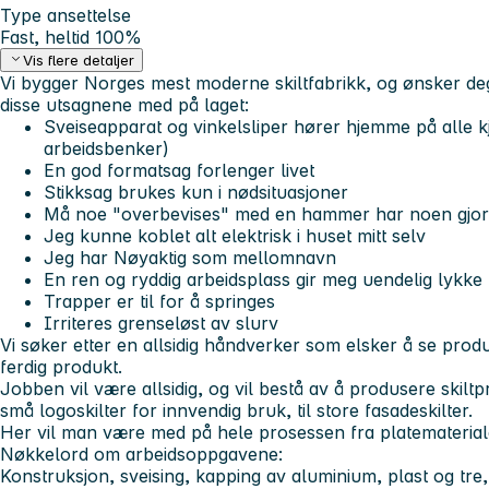
Type ansettelse
Fast, heltid 100%
Vis flere detaljer
Vi bygger Norges mest moderne skiltfabrikk, og ønsker deg
disse utsagnene med på laget:
Sveiseapparat og vinkelsliper hører hjemme på alle k
arbeidsbenker)
En god formatsag forlenger livet
Stikksag brukes kun i nødsituasjoner
Må noe "overbevises" med en hammer har noen gjort 
Jeg kunne koblet alt elektrisk i huset mitt selv
Jeg har Nøyaktig som mellomnavn
En ren og ryddig arbeidsplass gir meg uendelig lykke
Trapper er til for å springes
Irriteres grenseløst av slurv
Vi søker etter en allsidig håndverker som elsker å se produ
ferdig produkt.
Jobben vil være allsidig, og vil bestå av å produsere skiltpr
små logoskilter for innvendig bruk, til store fasadeskilter.
Her vil man være med på hele prosessen fra platemateriale t
Nøkkelord om arbeidsoppgavene:
Konstruksjon, sveising, kapping av aluminium, plast og tre,