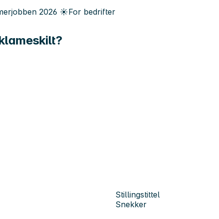
erjobben
2026
☀️
For bedrifter
klameskilt?
Stillingstittel
Snekker