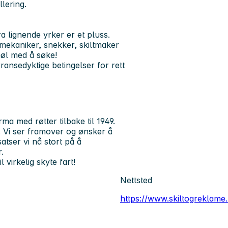
lering.
a lignende yrker er et pluss.
 mekaniker, snekker, skiltmaker
nøl med å søke!
ransedyktige betingelser for rett
ma med røtter tilbake til 1949.
e. Vi ser framover og ønsker å
atser vi nå stort på å
.
l virkelig skyte fart!
Nettsted
https://www.skiltogreklame