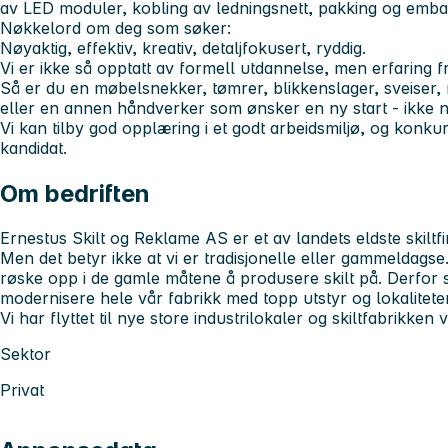
av LED moduler, kobling av ledningsnett, pakking og embal
Nøkkelord om deg som søker:
Nøyaktig, effektiv, kreativ, detaljfokusert, ryddig.
Vi er ikke så opptatt av formell utdannelse, men erfaring fr
Så er du en møbelsnekker, tømrer, blikkenslager, sveiser,
eller en annen håndverker som ønsker en ny start - ikke 
Vi kan tilby god opplæring i et godt arbeidsmiljø, og konkur
kandidat.
Om bedriften
Ernestus Skilt og Reklame AS er et av landets eldste skiltfir
Men det betyr ikke at vi er tradisjonelle eller gammeldags
røske opp i de gamle måtene å produsere skilt på. Derfor s
modernisere hele vår fabrikk med topp utstyr og lokaliteter
Vi har flyttet til nye store industrilokaler og skiltfabrikken vi
Sektor
Privat