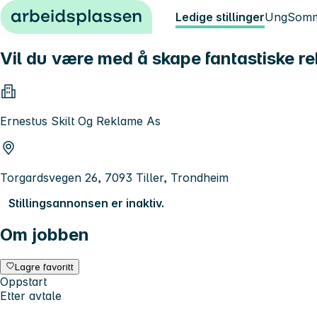
Hopp til innhold
Ledige stillinger
Ung
Somm
Vil du være med å skape fantastiske re
Ernestus Skilt Og Reklame As
Torgardsvegen 26, 7093 Tiller, Trondheim
Stillingsannonsen er inaktiv.
Om jobben
Lagre favoritt
Oppstart
Etter avtale