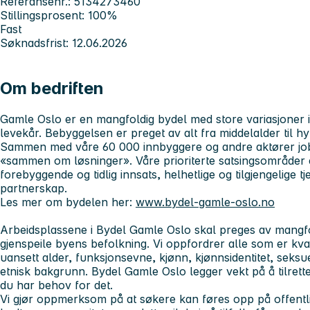
Referansenr.: 5134273460
Stillingsprosent: 100%
Fast
Søknadsfrist: 12.06.2026
Om bedriften
Gamle Oslo er en mangfoldig bydel med store variasjoner 
levekår. Bebyggelsen er preget av alt fra middelalder til h
Sammen med våre 60 000 innbyggere og andre aktører jobbe
«sammen om løsninger». Våre prioriterte satsingsområder er
forebyggende og tidlig innsats, helhetlige og tilgjengelige t
partnerskap
.
Les mer om bydelen her:
www.bydel-gamle-oslo.no
Arbeidsplassene i Bydel Gamle Oslo skal preges av mangfo
gjenspeile byens befolkning. Vi oppfordrer alle som er kvali
uansett alder, funksjonsevne, kjønn, kjønnsidentitet, seksuel
etnisk bakgrunn. Bydel Gamle Oslo legger vekt på å tilret
du har behov for det.
Vi gjør oppmerksom på at søkere kan føres opp på offentl