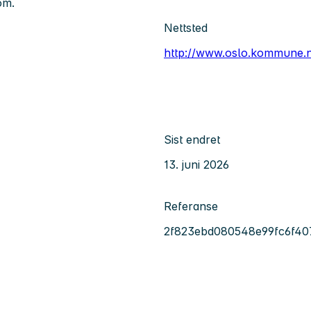
 om.
Nettsted
http://www.oslo.kommune.
Sist endret
13. juni 2026
Referanse
2f823ebd080548e99fc6f40