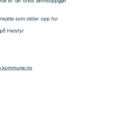
tte er før årets lønnsoppgjør
ansatte som stiller opp for
 på Helsfyr
lo.kommune.no