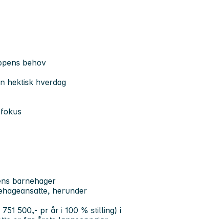
uppens behov
 en hektisk hverdag
 fokus
tens barnehager
ehageansatte, herunder
751 500,- pr år i 100 % stilling) i