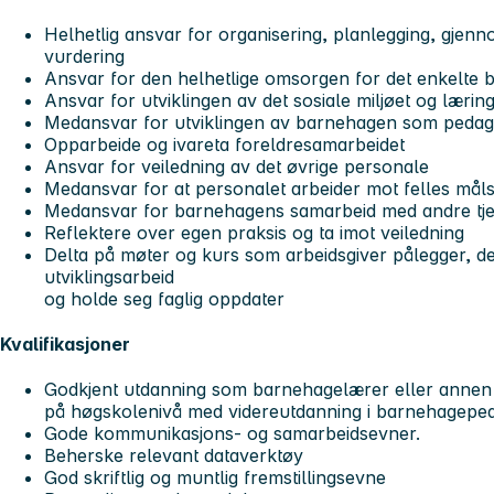
Helhetlig ansvar for organisering, planlegging, gje
vurdering
Ansvar for den helhetlige omsorgen for det enkelte 
Ansvar for utviklingen av det sosiale miljøet og lærin
Medansvar for utviklingen av barnehagen som pedag
Opparbeide og ivareta foreldresamarbeidet
Ansvar for veiledning av det øvrige personale
Medansvar for at personalet arbeider mot felles mål
Medansvar for barnehagens samarbeid med andre tje
Reflektere over egen praksis og ta imot veiledning
Delta på møter og kurs som arbeidsgiver pålegger, del
utviklingsarbeid
og holde seg faglig oppdater
Kvalifikasjoner
Godkjent utdanning som barnehagelærer eller annen 
på høgskolenivå med videreutdanning i barnehagepe
Gode kommunikasjons- og samarbeidsevner.
Beherske relevant dataverktøy
God skriftlig og muntlig fremstillingsevne