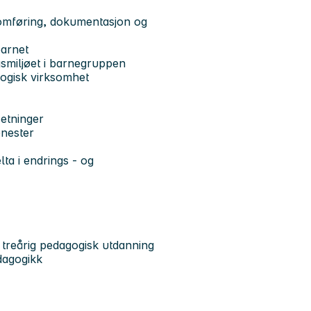
nnomføring, dokumentasjon og
barnet
gsmiljøet i barnegruppen
ogisk virksomhet
setninger
nester
ta i endrings - og
treårig pedagogisk utdanning
dagogikk