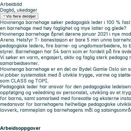
Arbeidstid
Dagtid, ukedager
Vis flere detaljer
Hovinenga barnehage søker pedagogisk leder i 100 % fast st
en barnehage med høy faglighet og mye latter og glede?
Hovinenga barnehage åpnet dørene januar 2021 i nye modern
Arena. Helsfyr T- banestasjon er bare 5 min unna barneha
pedagogiske ledere, fire barne- og ungdomsarbeidere, to
styrer. Barnehagen har 54 barn som er fordelt på fire avde
Vi søker en varm, engasjert, aktiv og faglig sterk pedago
samarbeidsevner.
Hovinenga barnehage er en del av Bydel Gamle Oslo sin sat
vi jobber systematisk med å utvikle trygge, varme og støt
som CLASS og TOPI.
Pedagogisk leder har ansvar for den pedagogiske ledelsen
oppfølging og veiledning av personalet, utvikling av et try
for barna, samt samarbeid med foresatte og eksterne insta
medansvar for barnehagens helhetlige pedagogiske utvikling
lovverk, rammeplan og barnehagens mål og satsingsområ
Arbeidsoppgaver