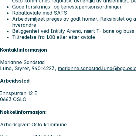
Oslo kommunes regulativ, avhengig av ansiennitet. De
Gode forsikrings- og tjenestepensjonsordninger
Rabattavtale med SATS
Arbeidsmiljøet preges av godt humør, fleksibilitet og 
hverandre
Beliggenhet ved Intility Arena, nært T- bane og buss
Tiltredelse fra 1.08 eller etter avtale
Kontaktinformasjon
Marianne Sandstad
Lund, Styrer, 94014223,
marianne.sandstad.lund@bgo.os
Arbeidssted
Innspurten 12 E
0663 OSLO
Nøkkelinformasjon:
Arbeidsgiver: Oslo kommune