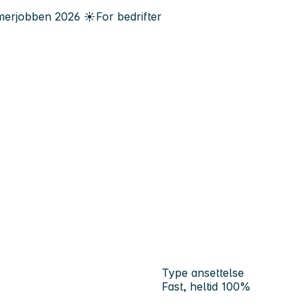
erjobben
2026
☀️
For bedrifter
Type ansettelse
Fast, heltid 100%