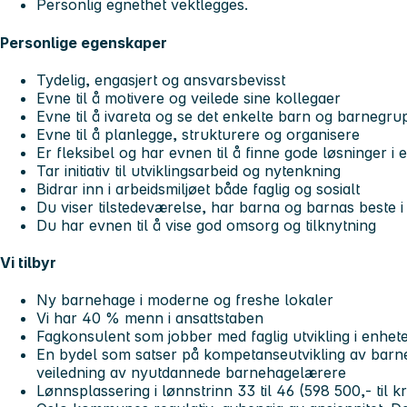
Personlig egnethet vektlegges.
Personlige egenskaper
Tydelig, engasjert og ansvarsbevisst
Evne til å motivere og veilede sine kollegaer
Evne til å ivareta og se det enkelte barn og barnegr
Evne til å planlegge, strukturere og organisere
Er fleksibel og har evnen til å finne gode løsninger i
Tar initiativ til utviklingsarbeid og nytenkning
Bidrar inn i arbeidsmiljøet både faglig og sosialt
Du viser tilstedeværelse, har barna og barnas beste i
Du har evnen til å vise god omsorg og tilknytning
Vi tilbyr
Ny barnehage i moderne og freshe lokaler
Vi har 40 % menn i ansattstaben
Fagkonsulent som jobber med faglig utvikling i enhe
En bydel som satser på kompetanseutvikling av barn
veiledning av nyutdannede barnehagelærere
Lønnsplassering i lønnstrinn 33 til 46 (598 500,- til kr 