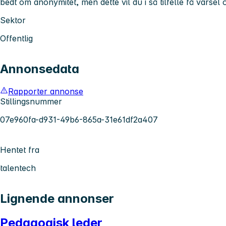
bedt om anonymitet, men dette vil du i så tilfelle få varsel
Sektor
Offentlig
Annonsedata
Rapporter annonse
Stillingsnummer
07e960fa-d931-49b6-865a-31e61df2a407
Hentet fra
talentech
Lignende annonser
Pedagogisk leder