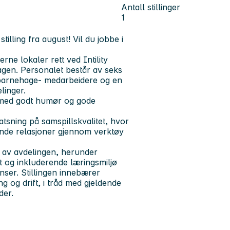
Antall stillinger
1
illing fra august!
Vil du jobbe i
e lokaler rett ved Intility
gen. Personalet består av seks
 barnehage- medarbeidere og en
linger.
g med godt humør og gode
sning på samspillskvalitet, hvor
tende relasjoner gjennom verktøy
 av avdelingen, herunder
gt og inkluderende læringsmiljø
nser. Stillingen innebærer
 og drift, i tråd med gjeldende
der.