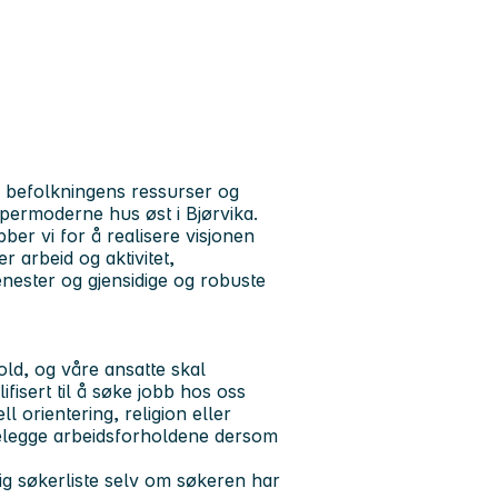
i befolkningens ressurser og
ypermoderne hus øst i Bjørvika.
r vi for å realisere visjonen
 arbeid og aktivitet,
jenester og gjensidige og robuste
ld, og våre ansatte skal
fisert til å søke jobb hos oss
l orientering, religion eller
telegge arbeidsforholdene dersom
ig søkerliste selv om søkeren har