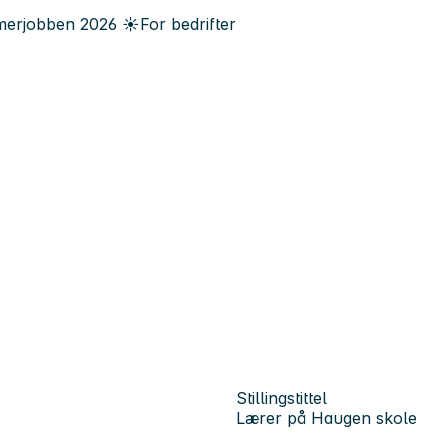
erjobben
2026
☀️
For bedrifter
Stillingstittel
Lærer på Haugen skole