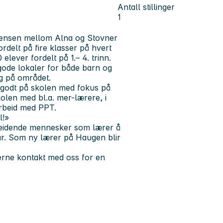
Antall stillinger
1
 grensen mellom Alna og Stovner
rdelt på fire klasser på hvert
elever fordelt på 1.– 4. trinn.
gode lokaler for både barn og
dig på området.
g godt på skolen med fokus på
olen med bl.a. mer-lærere, i
marbeid med PPT.
l!»
beidende mennesker som lærer å
vår. Som ny lærer på Haugen blir
jerne kontakt med oss for en