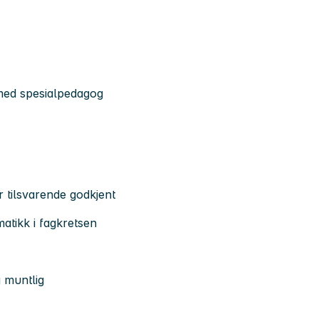
med spesialpedagog
r tilsvarende godkjent
atikk i fagkretsen
 muntlig