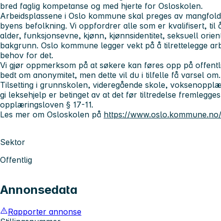
bred faglig kompetanse og med hjerte for Osloskolen.
Arbeidsplassene i Oslo kommune skal preges av mangfold, 
byens befolkning. Vi oppfordrer alle som er kvalifisert, til
alder, funksjonsevne, kjønn, kjønnsidentitet, seksuell orient
bakgrunn. Oslo kommune legger vekt på å tilrettelegge a
behov for det.
Vi gjør oppmerksom på at søkere kan føres opp på offentl
bedt om anonymitet, men dette vil du i tilfelle få varsel om.
Tilsetting i grunnskolen, videregående skole, voksenopplæri
gi leksehjelp er betinget av at det før tiltredelse fremlegges 
opplæringsloven § 17-11.
Les mer om Osloskolen på
https://www.oslo.kommune.no/
Sektor
Offentlig
Annonsedata
Rapporter annonse