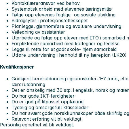
Kontaktlæreransvar ved behov.
Systematisk arbeid med elevenes læringsmiljø
Følge opp elevenes faglige- og sosiale utvikling
Bidragsyter i profesjonsfelleskapet
Planlegge, gjennomføre og evaluere undervisning
Veiledning av assistenter
Utarbeide og følge opp elever med ITO i samarbeid 
Forpliktende samarbeid med kollegaer og ledelse
Legge til rette for et godt skole- hjem samarbeid
Utføre undervisning i henhold til ny læreplan (LK20)
Kvalifikasjoner
Godkjent lærerutdanning i grunnskolen 1-7 trinn, elle
lærerutdanning
Det er ønskelig med 30 stp. i engelsk, norsk og matem
Du har gode IKT-ferdigheter
Du er god på tilpasset opplæring
Tydelig og omsorgsfull klasseleder
Du har svært gode norskkunnskaper både skriftlig og
Relevant erfaring vil bli vektlagt
Personlig egnethet vil bli vektlagt.