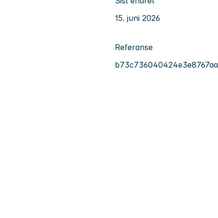
Sist endret
15. juni 2026
Referanse
b73c736040424e3e8767aa