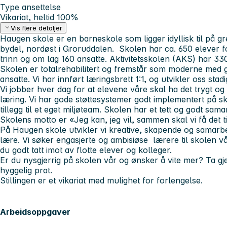
Type ansettelse
Vikariat, heltid 100%
Vis flere detaljer
Haugen skole er en barneskole som ligger idyllisk til på
bydel, nordøst i Groruddalen. Skolen har ca. 650 elever fo
trinn og om lag 160 ansatte. Aktivitetsskolen (AKS) har 330 
Skolen er totalrehabilitert og fremstår som moderne med 
ansatte. Vi har innført læringsbrett 1:1, og utvikler oss sta
Vi jobber hver dag for at elevene våre skal ha det trygt o
læring. Vi har gode støttesystemer godt implementert på sk
tillegg til et eget miljøteam. Skolen har et tett og godt sa
Skolens motto er «Jeg kan, jeg vil, sammen skal vi få det ti
På Haugen skole utvikler vi kreative, skapende og samar
lære. Vi søker engasjerte og ambisiøse lærere til skolen 
du godt tatt imot av flotte elever og kolleger.
Er du nysgjerrig på skolen vår og ønsker å vite mer? Ta g
hyggelig prat.
Stillingen er et vikariat med mulighet for forlengelse.
Arbeidsoppgaver