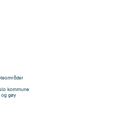
uteområder
 Oslo kommune
t og gøy