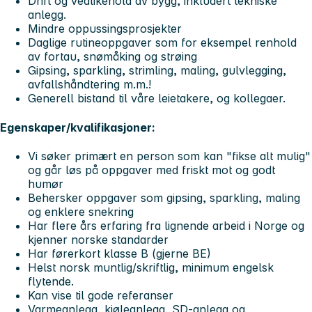
Drift og vedlikehold av bygg, inkludert tekniske
anlegg.
Mindre oppussingsprosjekter
Daglige rutineoppgaver som for eksempel renhold
av fortau, snømåking og strøing
Gipsing, sparkling, strimling, maling, gulvlegging,
avfallshåndtering m.m.!
Generell bistand til våre leietakere, og kollegaer.
Egenskaper/kvalifikasjoner:
Vi søker primært en person som kan "fikse alt mulig"
og går løs på oppgaver med friskt mot og godt
humør
Behersker oppgaver som gipsing, sparkling, maling
og enklere snekring
Har flere års erfaring fra lignende arbeid i Norge og
kjenner norske standarder
Har førerkort klasse B (gjerne BE)
Helst norsk muntlig/skriftlig, minimum engelsk
flytende.
Kan vise til gode referanser
Varmeanlegg, kjøleanlegg, SD-anlegg og