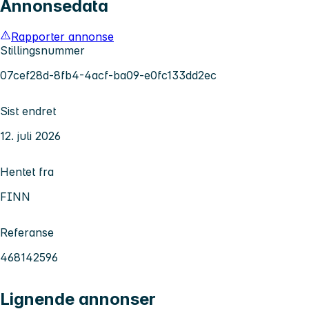
Annonsedata
Rapporter annonse
Stillingsnummer
07cef28d-8fb4-4acf-ba09-e0fc133dd2ec
Sist endret
12. juli 2026
Hentet fra
FINN
Referanse
468142596
Lignende annonser