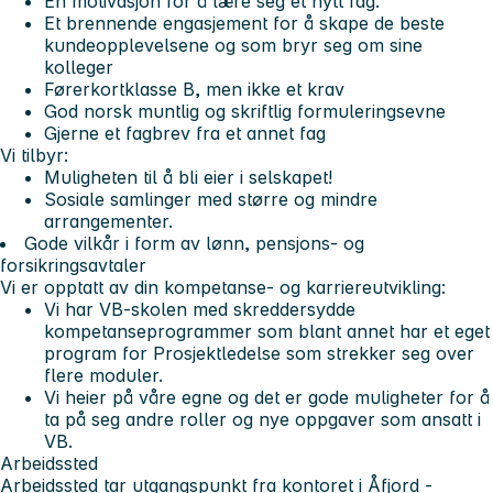
En motivasjon for å lære seg et nytt fag.
Et brennende engasjement for å skape de beste
kundeopplevelsene og som bryr seg om sine
kolleger
Førerkortklasse B, men ikke et krav
God norsk muntlig og skriftlig formuleringsevne
Gjerne et fagbrev fra et annet fag
Vi tilbyr:
Muligheten til å bli eier i selskapet!
Sosiale samlinger med større og mindre
arrangementer.
Gode vilkår i form av lønn, pensjons- og
forsikringsavtaler
Vi er opptatt av din kompetanse- og karriereutvikling:
Vi har VB-skolen med skreddersydde
kompetanseprogrammer som blant annet har et eget
program for Prosjektledelse som strekker seg over
flere moduler.
Vi heier på våre egne og det er gode muligheter for å
ta på seg andre roller og nye oppgaver som ansatt i
VB.
Arbeidssted
Arbeidssted tar utgangspunkt fra kontoret i Åfjord -