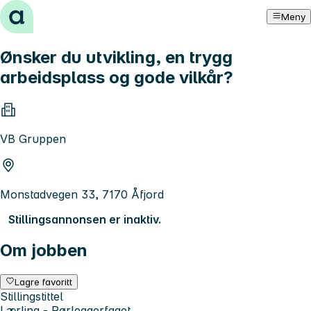
Hopp til innhold
Meny
Ønsker du utvikling, en trygg
arbeidsplass og gode vilkår?
VB Gruppen
Monstadvegen 33, 7170 Åfjord
Stillingsannonsen er inaktiv.
Om jobben
Lagre favoritt
Stillingstittel
Lærling - Rørleggerfaget