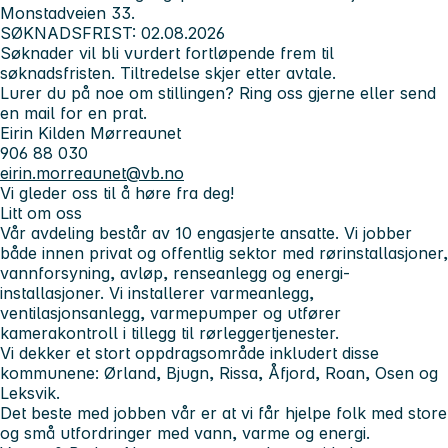
Monstadveien 33.
SØKNADSFRIST: 02.08.2026
Søknader vil bli vurdert fortløpende frem til
søknadsfristen. Tiltredelse skjer etter avtale.
Lurer du på noe om stillingen? Ring oss gjerne eller send
en mail for en prat.
Eirin Kilden Mørreaunet
906 88 030
eirin.morreaunet@vb.no
Vi gleder oss til å høre fra deg!
Litt om oss
Vår avdeling består av 10 engasjerte ansatte. Vi jobber
både innen privat og offentlig sektor med rørinstallasjoner,
vannforsyning, avløp, renseanlegg og energi-
installasjoner. Vi installerer varmeanlegg,
ventilasjonsanlegg, varmepumper og utfører
kamerakontroll i tillegg til rørleggertjenester.
Vi dekker et stort oppdragsområde inkludert disse
kommunene: Ørland, Bjugn, Rissa, Åfjord, Roan, Osen og
Leksvik.
Det beste med jobben vår er at vi får hjelpe folk med store
og små utfordringer med vann, varme og energi.