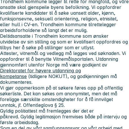
Trondheim kommune legger til rette for mangfold, og våre
ansatte skal gjenspeile byens befolkning. Vi oppfordrer
kvalifiserte kandidater til å søke uansett alder, kjønn,
funksjonsevne, seksuell orientering, religion, etnisitet,
eller hull i CV-en. Trondheim kommune tilrettelegger
arbeidsforholdene så langt det er mulig.
Deltidsansatte i Trondheim kommune som ønsker
utvidelse av sin stilling og som er kvalifisert oppfordres og
tilbys her å søke på stillinger som er utlyst.
Attester, vitnemål og vedlegg må legges ved søknaden. Vi
oppfordrer til å benytte Vitnemålsportalen. Utdanning
gjennomført utenfor Norge må være godkjent av
Direktoratet for høyere utdanning og
kompetanse
(tidligere NOKUT), og godkjenningen må
dokumenteres.
Vi gjør oppmerksom på at søkere føres opp på offentlig
søkerliste. Det kan søkes om anonymitet, men det må
foreligge særskilte omstendigheter for å få innvilget
unntak, jf. Offentleglova § 25.
Gyldig politiattest må fremlegges der det er
påkrevd. Gyldig legitimasjon fremvises både på intervju og
første arbeidsdag.
Som en del av vårt samfunnsansvar og vårt arbeid med