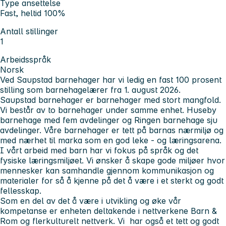
Type ansettelse
Fast, heltid 100%
Antall stillinger
1
Arbeidsspråk
Norsk
Ved Saupstad barnehager har vi ledig en fast 100 prosent
stilling som barnehagelærer fra 1. august 2026.
Saupstad barnehager er barnehager med stort mangfold.
Vi består av to barnehager under samme enhet. Huseby
barnehage med fem avdelinger og Ringen barnehage sju
avdelinger. Våre barnehager er tett på barnas nærmiljø og
med nærhet til marka som en god leke - og læringsarena.
I vårt arbeid med barn har vi fokus på språk og det
fysiske læringsmiljøet. Vi ønsker å skape gode miljøer hvor
mennesker kan samhandle gjennom kommunikasjon og
materialer for så å kjenne på det å være i et sterkt og godt
fellesskap.
Som en del av det å være i utvikling og øke vår
kompetanse er enheten deltakende i nettverkene Barn &
Rom og flerkulturelt nettverk. Vi har også et tett og godt