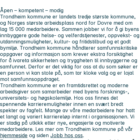
Åpen – kompetent – modig
Trondheim kommune er landets tredje største kommune,
og Norges største arbeidsplass nord for Dovre med om
lag 15 000 medarbeidere. Sammen jobber vi for å gi byens
innbyggere gode helse- og velferdstjenester, oppvekst- og
utdanningsmuligheter, kultur- og fritidstilbud og et godt
bymiljø. Trondheim kommune håndterer samfunnskritiske
oppgaver og informasjon som krever ekstra forsiktighet
for å ivareta sikkerheten og tryggheten til innbyggerne og
samfunnet. Derfor er det viktig for oss at du som søker er
en person vi kan stole på, som tar kloke valg og er lojal
mot samfunnsoppdraget.
Trondheim kommune er en framtidsrettet og moderne
arbeidsgiver som samarbeider med byens forsknings-,
universitets- og høgskolemiljø. Hos oss finnes det
spennende karrieremuligheter innen en svært bredt
spekter av fagfelt. Mange av våre medarbeidere har hatt
et langt og variert karriereløp internt i organisasjonen. Vi
er stadig på utkikk etter nye, engasjerte og motiverte
medarbeidere. Les mer om Trondheim kommune på vår
hjemmeside
og siden
Jobb hos oss
.