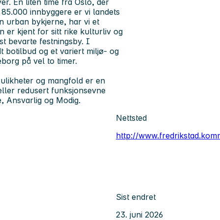
r. En liten time fra Oslo, der
 85.000 innbyggere er vi landets
 en urban bykjerne, har vi et
 kjent for sitt rike kulturliv og
t bevarte festningsby. I
 botilbud og et variert miljø- og
borg på vel to timer.
ulikheter og mangfold er en
eller redusert funksjonsevne
, Ansvarlig og Modig.
Nettsted
http://www.fredrikstad.ko
Sist endret
23. juni 2026