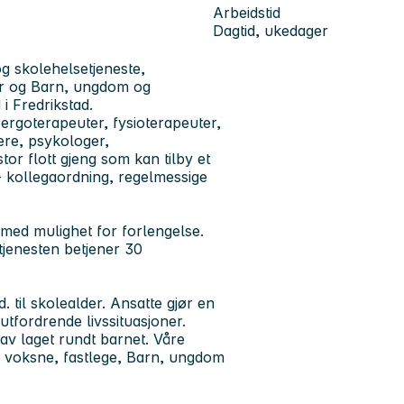
Arbeidstid
Dagtid, ukedager
g skolehelsetjeneste,
or og Barn, ungdom og
i Fredrikstad.
ergoterapeuter, fysioterapeuter,
ere, psykologer,
tor flott gjeng som kan tilby et
o- kollegaordning, regelmessige
 med mulighet for forlengelse.
tjenesten betjener 30
 til skolealder. Ansatte gjør en
 utfordrende livssituasjoner.
av laget rundt barnet. Våre
il voksne, fastlege, Barn, ungdom