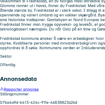
Velkommen til Fredrikstad, en av Norges mest attraktive bye
Glomma renner ut i havet, finner du Fredrikstad. Med våre
åttende største by. Fredrikstad er i sterk vekst. I tillegg til
spennende og variert omland og en vakker skjærgård. Byen er
sine historiske tradisjoner. Gamlebyen er Nord-Europas bes
Fredrikstad finner man trygge oppvekst- og levekår, et godt
teknologibasert næringsliv. Du når Oslo på en time og Gøte
Fredrikstad kommune ønsker å være en arbeidsgiver hvor 
styrke. Kvalifiserte personer med innvandrerbakgrunn og/
oppfordres til å søke. Kommunens verdier er Inkluderende
Sektor
Offentlig
Annonsedata
Rapporter annonse
Stillingsnummer
07ba4a9d-b413-424c-91fe-46838823a26d