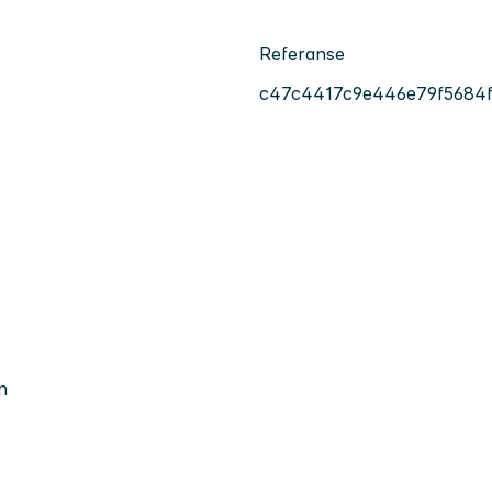
Referanse
c47c4417c9e446e79f5684f
n