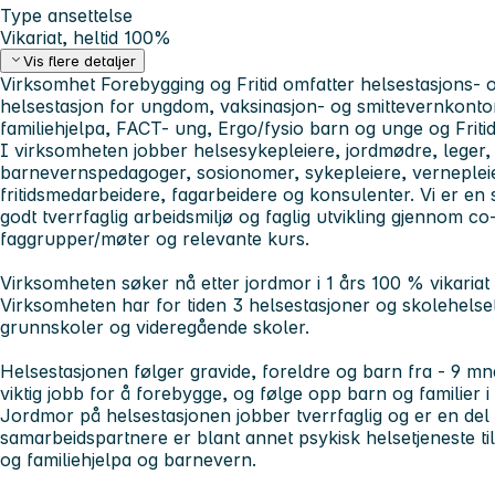
Type ansettelse
Vikariat, heltid 100%
Vis flere detaljer
Virksomhet Forebygging og Fritid omfatter helsestasjons- o
helsestasjon for ungdom, vaksinasjon- og smittevernkont
familiehjelpa, FACT- ung, Ergo/fysio barn og unge og Fritid 
I virksomheten jobber helsesykepleiere, jordmødre, leger, 
barnevernspedagoger, sosionomer, sykepleiere, verneplei
fritidsmedarbeidere, fagarbeidere og konsulenter. Vi er en s
godt tverrfaglig arbeidsmiljø og faglig utvikling gjennom c
faggrupper/møter og relevante kurs.
Virksomheten søker nå etter jordmor i 1 års 100 % vikariat
Virksomheten har for tiden 3 helsestasjoner og skolehelse
grunnskoler og videregående skoler.
Helsestasjonen følger gravide, foreldre og barn fra - 9 mnd.
viktig jobb for å forebygge, og følge opp barn og familier i
Jordmor på helsestasjonen jobber tverrfaglig og er en del 
samarbeidspartnere er blant annet psykisk helsetjeneste t
og familiehjelpa og barnevern.