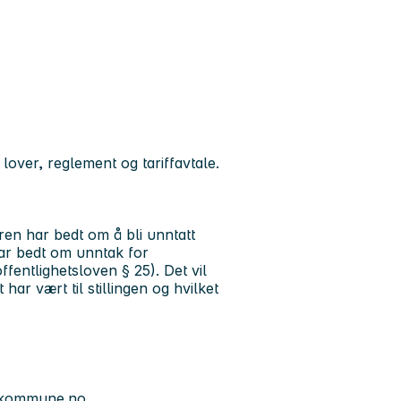
lover, reglement og tariffavtale.
ren har bedt om å bli unntatt
har bedt om unntak for
fentlighetsloven § 25). Det vil
ar vært til stillingen og hvilket
d.kommune.no