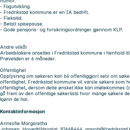
humor.
- Fagutvikling.
- Fredrikstad kommune er en IA bedrift.
- Fleksitid.
- Betalt spisepause.
- Gode pensjons- og forsikringsordninger gjennom KLP.
Andre vilkår
Arbeidstakere ansettes i Fredrikstad kommune i henhold til 
Prøvetiden er 6 måneder.
Offentlighet
Opplysning om søkeren kan bli offentliggjort selv om søke
offentlighet. Fredrikstad kommune vil varsle søkere som 
offentlighet, dersom dette ønsket ikke kan imøtekommes (of
gå frem av den offentlige søkerlista hvor mange søkere det h
kjønn de har.
Kontaktinformasjon
Annsofie Margaretha
Johnsen, Hovedtillitsvalgt, 92668464,
ansjoh@fredriksta