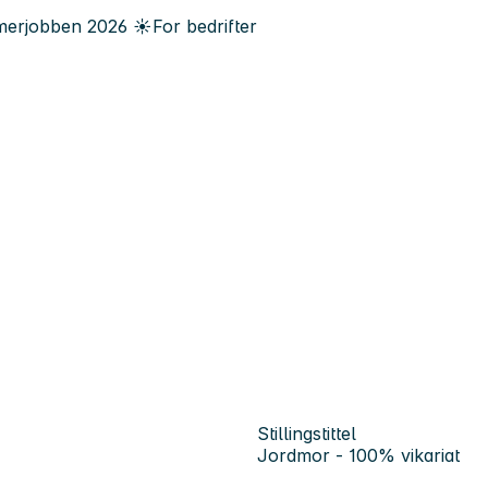
erjobben
2026
☀️
For bedrifter
Stillingstittel
Jordmor - 100% vikariat