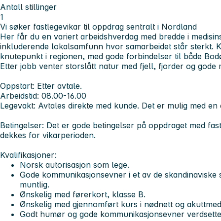
Antall stillinger
1
Vi søker fastlegevikar til oppdrag sentralt i Nordland
Her får du en variert arbeidshverdag med bredde i medisins
inkluderende lokalsamfunn hvor samarbeidet står sterkt. 
knutepunkt i regionen, med gode forbindelser til både Bo
Etter jobb venter storslått natur med fjell, fjorder og gode m
Oppstart:
Etter avtale.
Arbeidstid
: 08.00-16.00
Legevakt:
Avtales direkte med kunde. Det er mulig med en 
Betingelser:
Det er gode betingelser på oppdraget med fastp
dekkes for vikarperioden.
Kvalifikasjoner:
Norsk autorisasjon som lege.
Gode kommunikasjonsevner i et av de skandinaviske s
muntlig.
Ønskelig med førerkort, klasse B.
Ønskelig med gjennomført kurs i nødnett og akuttmedi
Godt humør og gode kommunikasjonsevner verdsette