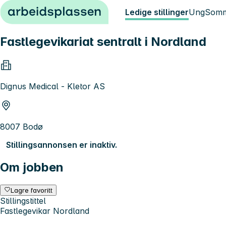
Hopp til innhold
Ledige stillinger
Ung
Somm
Fastlegevikariat sentralt i Nordland
Dignus Medical - Kletor AS
8007 Bodø
Stillingsannonsen er inaktiv.
Om jobben
Lagre favoritt
Stillingstittel
Fastlegevikar Nordland