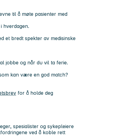
 evne til å møte pasienter med
 i hverdagen.
ed et bredt spekter av medisinske
l jobbe og når du vil ta ferie.
re som kan være en god match?
etsbrev
for å holde deg
leger, spesialister og sykepleiere
tfordringene ved å koble rett