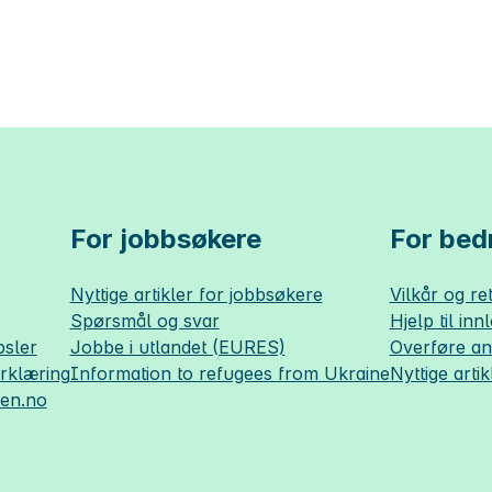
For jobbsøkere
For bedr
Nyttige artikler for jobbsøkere
Vilkår og ret
Spørsmål og svar
Hjelp til inn
sler
Jobbe i utlandet (EURES)
Overføre a
erklæring
Information to refugees from Ukraine
Nyttige artik
sen.no