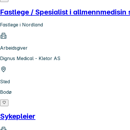
Fastlege / Spesialist i allmennmedisin sø
Fastlege i Nordland
Arbeidsgiver
Dignus Medical - Kletor AS
Sted
Bodø
Sykepleier