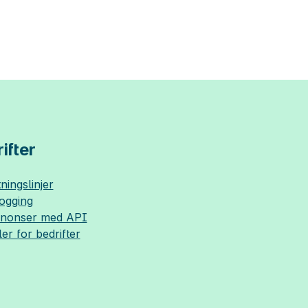
ifter
ningslinjer
logging
nnonser med API
ler for bedrifter