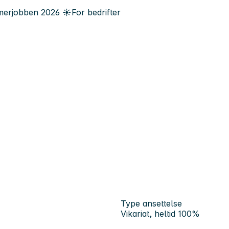
erjobben
2026
☀️
For bedrifter
Type ansettelse
Vikariat, heltid 100%