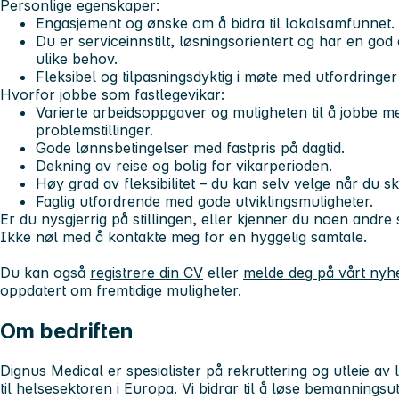
Personlige egenskaper:
Engasjement og ønske om å bidra til lokalsamfunnet.
Du er serviceinnstilt, løsningsorientert og har en god
ulike behov.
Fleksibel og tilpasningsdyktig i møte med utfordringer
Hvorfor jobbe som fastlegevikar:
Varierte arbeidsoppgaver og muligheten til å jobbe m
problemstillinger.
Gode lønnsbetingelser med fastpris på dagtid.
Dekning av reise og bolig for vikarperioden.
Høy grad av fleksibilitet – du kan selv velge når du ska
Faglig utfordrende med gode utviklingsmuligheter.
Er du nysgjerrig på stillingen, eller kjenner du noen and
Ikke nøl med å kontakte meg for en hyggelig samtale.
Du kan også
registrere din CV
eller
melde deg på vårt nyh
oppdatert om fremtidige muligheter.
Om bedriften
Dignus Medical er spesialister på rekruttering og utleie av 
til helsesektoren i Europa. Vi bidrar til å løse bemanningsu