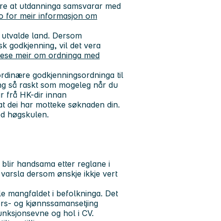
ere at utdanninga samsvarar med
o for meir informasjon om
å utvalde land. Dersom
k godkjenning, vil det vera
lese meir om ordninga med
rdinære godkjenningsordninga til
ing så raskt som mogeleg når du
ar frå HK-dir innan
at dei har motteke søknaden din.
ed høgskulen.
 blir handsama etter reglane i
 varsla dersom ønskje ikkje vert
le mangfaldet i befolkninga. Det
ders- og kjønnssamansetjing
unksjonsevne og hol i CV.