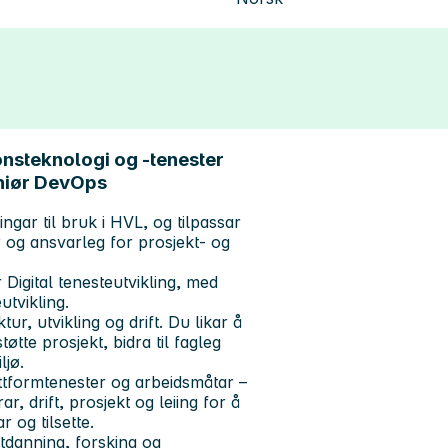
nsteknologi og -tenester
eniør DevOps
ingar til bruk i HVL, og tilpassar
r og ansvarleg for prosjekt- og
Digital tenesteutvikling, med
tvikling.
ur, utvikling og drift. Du likar å
øtte prosjekt, bidra til fagleg
ljø.
lattformtenester og arbeidsmåtar –
r, drift, prosjekt og leiing for å
 og tilsette.
utdanning, forsking og