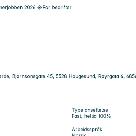
erjobben
2026
☀️
For bedrifter
rde, Bjørnsonsgate 45, 5528 Haugesund, Røyrgata 6, 6856
Type ansettelse
Fast, heltid 100%
Arbeidsspråk
Norsk