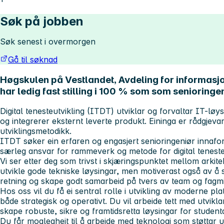
Søk på jobben
Søk senest i overmorgen
Gå til søknad
Høgskulen på Vestlandet, Avdeling for informasjo
har ledig fast stilling i 100 % som som senioring
Digital tenesteutvikling (ITDT) utviklar og forvaltar IT-løys
og integrerer eksternt leverte produkt. Eininga er rådgjeva
utviklingsmetodikk.
ITDT søker ein erfaren og engasjert senioringeniør innafor 
særleg ansvar for rammeverk og metode for digital tenesteu
Vi ser etter deg som trivst i skjæringspunktet mellom arkitekt
utvikle gode tekniske løysingar, men motiverast også av å st
retning og skape godt samarbeid på tvers av team og fagmi
Hos oss vil du få ei sentral rolle i utvikling av moderne p
både strategisk og operativt. Du vil arbeide tett med utviklara
skape robuste, sikre og framtidsretta løysingar for studentar
Du får moglegheit til å arbeide med teknologi som støttar 