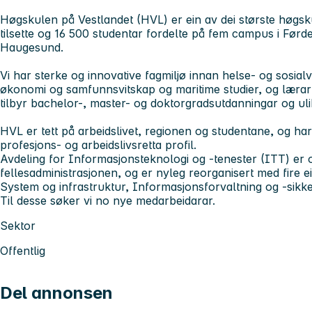
Høgskulen på Vestlandet (HVL) er ein av dei største høgsk
tilsette og 16 500 studentar fordelte på fem campus i Førd
Haugesund.
Vi har sterke og innovative fagmiljø innan helse- og sosialv
økonomi og samfunnsvitskap og maritime studier, og læraru
tilbyr bachelor-, master- og doktorgradsutdanningar og uli
HVL er tett på arbeidslivet, regionen og studentane, og har
profesjons- og arbeidslivsretta profil.
Avdeling for Informasjonsteknologi og -tenester (ITT) er o
fellesadministrasjonen, og er nyleg reorganisert med fire ei
System og infrastruktur, Informasjonsforvaltning og -sikkerh
Til desse søker vi no nye medarbeidarar.
Sektor
Offentlig
Del annonsen