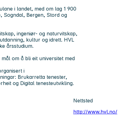
ulane i landet, med om lag 1 900
e, Sogndal, Bergen, Stord og
itskap, ingeniør- og naturvitskap,
tdanning, kultur og idrett. HVL
ke årsstudium.
 mål om å bli eit universitet med
rganisert i
ningar: Brukarretta tenester,
eit og Digital tenesteutvikling.
Nettsted
http://www.hvl.no/