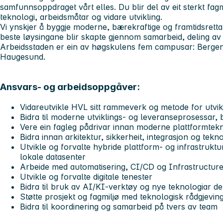
samfunnsoppdraget vårt elles. Du blir del av eit sterkt fagm
teknologi, arbeidsmåtar og vidare utvikling.
Vi ynskjer å byggje moderne, bærekraftige og framtidsretta d
beste løysingane blir skapte gjennom samarbeid, deling av k
Arbeidsstaden er ein av høgskulens fem campusar: Bergen,
Haugesund.
Ansvars- og arbeidsoppgåver:
Vidareutvikle HVL sitt rammeverk og metode for utvik
Bidra til moderne utviklings- og leveranseprosessar,
Vere ein fagleg pådrivar innan moderne plattformtek
Bidra innan arkitektur, sikkerheit, integrasjon og tekn
Utvikle og forvalte hybride plattform- og infrastruktu
lokale datasenter
Arbeide med automatisering, CI/CD og Infrastructur
Utvikle og forvalte digitale tenester
Bidra til bruk av AI/KI-verktøy og nye teknologiar der
Støtte prosjekt og fagmiljø med teknologisk rådgjevin
Bidra til koordinering og samarbeid på tvers av team