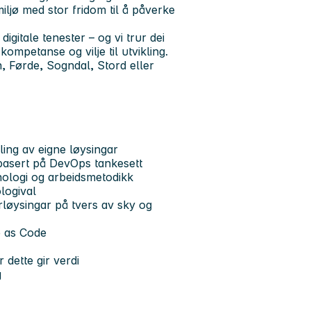
iljø med stor fridom til å påverke
igitale tenester – og vi trur dei
ompetanse og vilje til utvikling.
 Førde, Sogndal, Stord eller
ling av eigne løysingar
 basert på DevOps tankesett
nologi og arbeidsmetodikk
ologival
rløysingar på tvers av sky og
e as Code
 dette gir verdi
g