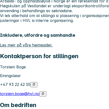
Arbeids- og opphaldsløyve i Norge er ein føresetnad for å ti
Høgskulen på Vestlandet er underlagt eksportkontrollforsk
anvending i behandlinga av søknadane.
Vi tek atterhald om at stillinga si plassering i organisasjon
justeringar i HVL si interne organisering.
Inkludere, utfordre og samhandle
Les meir på våre heimesider.
Kontaktperson for stillingen
Torstein Boge
Einingsleiar
+47 93 22 62 55
torstein.boge@hvl.no
Om bedriften