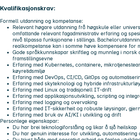
Kvalifikasjonskrav:
Formell utdanning og kompetanse:
Relevant høgare utdanning frå høgskule eller univers
omfattande relevant fagadministrativ erfaring og sp
nivå tilpassa funksjonane i stillinga. Bachelorutdann
realkompetanse kan i somme høve kompensere for m
Gode språkkunnskapar skriftleg og munnleg i norsk o
framstillingsevne
Erfaring med Kubernetes, containere, mikrotjenestea
køyretidsmiljø
Erfaring med DevOps, CI/CD, GitOps og automatiseri
Erfaring med skyteknologi og hybride infrastrukturlø
Erfaring med Linux og tradisjonell IT-drift
Erfaring med applikasjonsutvikling, scripting og integ
Erfaring med logging og overvaking
Erfaring med IT-sikkerheit og robuste løysingar, gjerne
Erfaring med bruk av AI/KI i utvikling og drift
Personlege eigenskapar:
Du har brei teknologiforståing og likar å sjå heilskap
Du har genuin interesse for utvikling, automatiserin
Du trivst både med operativt arbeid og fagleg utviklin