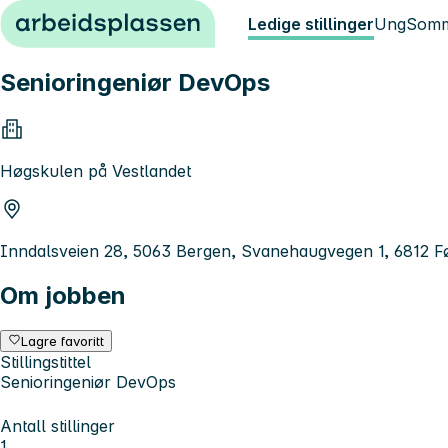
Hopp til innhold
Ledige stillinger
Ung
Somm
Senioringeniør DevOps
Høgskulen på Vestlandet
Inndalsveien 28, 5063 Bergen, Svanehaugvegen 1, 6812 Fø
Om jobben
Lagre favoritt
Stillingstittel
Senioringeniør DevOps
Antall stillinger
1