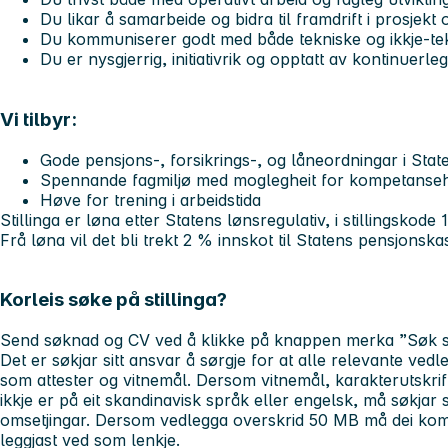
Du likar å samarbeide og bidra til framdrift i prosjekt
Du kommuniserer godt med både tekniske og ikkje-tek
Du er nysgjerrig, initiativrik og opptatt av kontinuerle
Vi tilbyr:
Gode pensjons-, forsikrings-, og låneordningar i Sta
Spennande fagmiljø med moglegheit for kompetansehe
Høve for trening i arbeidstida
Stillinga er løna etter Statens lønsregulativ, i stillingskode 
Frå løna vil det bli trekt 2 % innskot til Statens pensjonska
Korleis søke på stillinga?
Send søknad og CV ved å klikke på knappen merka ”Søk sti
Det er søkjar sitt ansvar å sørgje for at alle relevante vedle
som attester og vitnemål. Dersom vitnemål, karakterutskri
ikkje er på eit skandinavisk språk eller engelsk, må søkjar s
omsetjingar. Dersom vedlegga overskrid 50 MB må dei komp
leggjast ved som lenkje.