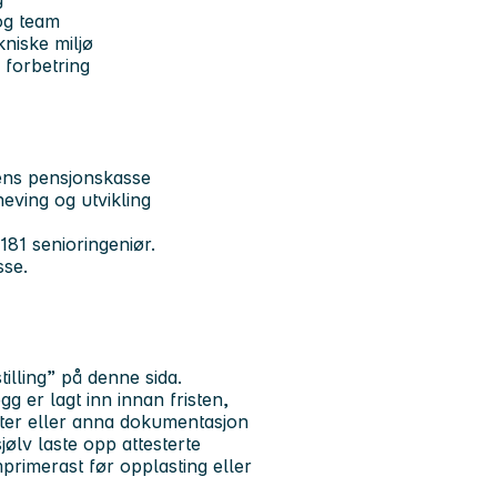
 og team
niske miljø
g forbetring
tens pensjonskasse
ving og utvikling
1181 senioringeniør.
sse.
lling” på denne sida.
gg er lagt inn innan fristen,
fter eller anna dokumentasjon
jølv laste opp attesterte
rimerast før opplasting eller