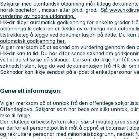
Søkjarar med utanlandsk utdanning må i tillegg dokument
norsk bachelor-, master-eller ph.d.-grad.
Sjå www.hkdir.n
vurdering av høgare utdanning.
HK-dir tilbyr automatisk godkjenning for enkelte gradar fr
utdanninga til søkjaren er dekka av ordninga med automatis
tilstrekkeleg å leggje ved dokumentasjon på dette.
Du kan 
automatisk godkjenning her.
Vi gjer merksam på at søknad om vurdering gjennom den o
HK-dir kan ta tid. Du bør difor sende søknad om godkjenn
veit at du vil søkje på stillinga. Dersom du ikkje har fått sv
søknadsfristen, legg du ved dokumentasjon frå HK-dir om 
Søknadar kan ikkje sendast på e-post til enkeltpersonar v
Generell informasjon:
Vi gjer merksam på at unntak frå den offentlege søkjarlista
Offentleglova. Søkjarar som har bede om slikt unntak, blir
teke til følgje.
Den statlege arbeidsstyrken skal i størst mogleg grad speg
er derfor eit personalpolitisk mål å oppnå ei balansert al
og rekruttere personar med minoritetsbakgrunn, nedsett f