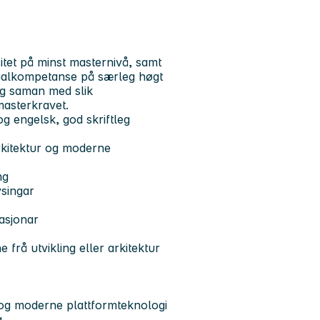
itet på minst masternivå, samt
esialkompetanse på særleg høgt
ing saman med slik
asterkravet.
g engelsk, god skriftleg
rkitektur og moderne
ng
ysingar
rasjonar
 frå utvikling eller arkitektur
g og moderne plattformteknologi
g