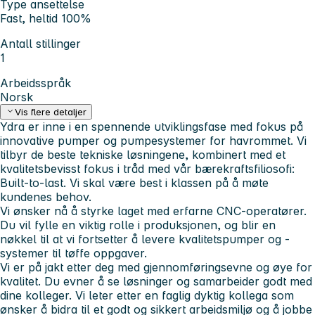
Type ansettelse
Fast, heltid 100%
Antall stillinger
1
Arbeidsspråk
Norsk
Vis flere detaljer
Ydra er inne i en spennende utviklingsfase med fokus på
innovative pumper og pumpesystemer for havrommet. Vi
tilbyr de beste tekniske løsningene, kombinert med et
kvalitetsbevisst fokus i tråd med vår bærekraftsfiliosofi:
Built-to-last. Vi skal være best i klassen på å møte
kundenes behov.
Vi ønsker nå å styrke laget med erfarne CNC-operatører.
Du vil fylle en viktig rolle i produksjonen, og blir en
nøkkel til at vi fortsetter å levere kvalitetspumper og -
systemer til tøffe oppgaver.
Vi er på jakt etter deg med gjennomføringsevne og øye for
kvalitet. Du evner å se løsninger og samarbeider godt med
dine kolleger. Vi leter etter en faglig dyktig kollega som
ønsker å bidra til et godt og sikkert arbeidsmiljø og å jobbe