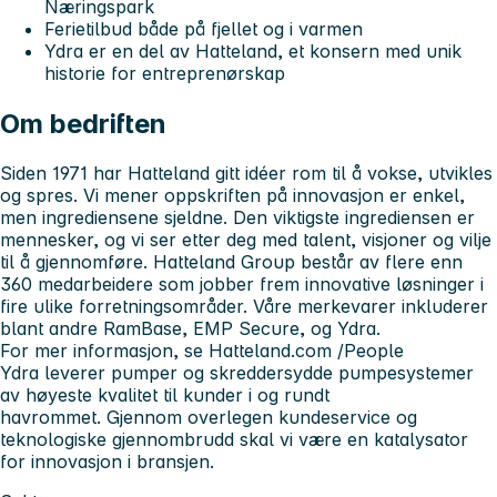
Næringspark
Ferietilbud både på fjellet og i varmen
Ydra er en del av Hatteland, et konsern med unik
historie for entreprenørskap
Om bedriften
Siden 1971 har Hatteland gitt idéer rom til å vokse, utvikles
og spres. Vi mener oppskriften på innovasjon er enkel,
men ingrediensene sjeldne. Den viktigste ingrediensen er
mennesker, og vi ser etter deg med talent, visjoner og vilje
til å gjennomføre. Hatteland Group består av flere enn
360 medarbeidere som jobber frem innovative løsninger i
fire ulike forretningsområder. Våre merkevarer inkluderer
blant andre RamBase, EMP Secure, og Ydra.
For mer informasjon, se Hatteland.com /People
Ydra leverer pumper og skreddersydde pumpesystemer
av høyeste kvalitet til kunder i og rundt
havrommet. Gjennom overlegen kundeservice og
teknologiske gjennombrudd skal vi være en katalysator
for innovasjon i bransjen.