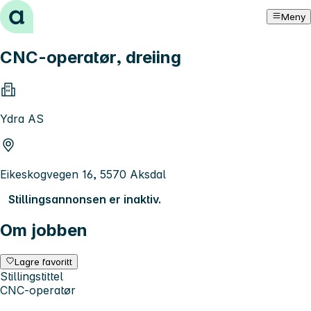
Hopp til innhold
Meny
CNC-operatør, dreiing
Ydra AS
Eikeskogvegen 16, 5570 Aksdal
Stillingsannonsen er inaktiv.
Om jobben
Lagre favoritt
Stillingstittel
CNC-operatør