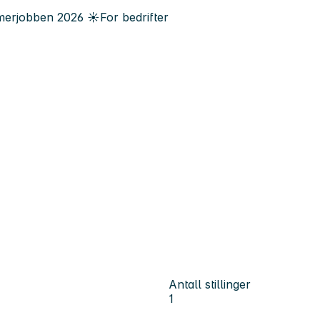
erjobben
2026
☀️
For bedrifter
Antall stillinger
1