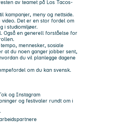
resten av teamet på Los Tacos-
il kampanjer, meny og nettside.
video. Det er en stor fordel om
 i studiomiljøer.
. Også en generell forståelse for
rollen.
yt tempo, mennesker, sosiale
er at du noen ganger jobber sent,
eg hvordan du vil planlegge dagene
kjempefordel om du kan svensk.
ikTok og Instagram
pninger og festivaler rundt om i
r
arbeidspartnere