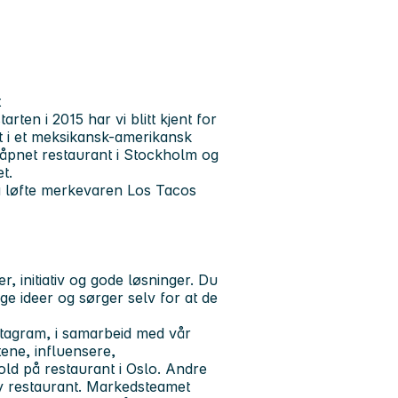
t
ten i 2015 har vi blitt kjent for
t i et meksikansk-amerikansk
yåpnet restaurant i Stockholm og
t.
å løfte merkevaren Los Tacos
r, initiativ og gode løsninger. Du
ige ideer og sørger selv for at de
stagram, i samarbeid med vår
tene, influensere,
ld på restaurant i Oslo. Andre
ny restaurant. Markedsteamet