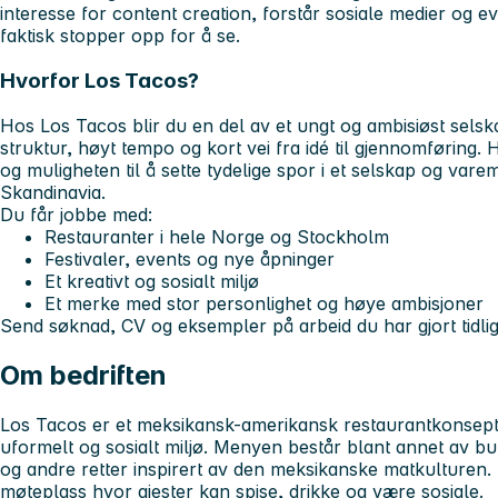
interesse for content creation, forstår sosiale medier og 
faktisk stopper opp for å se.
Hvorfor Los Tacos?
Hos Los Tacos blir du en del av et ungt og ambisiøst selskap
struktur, høyt tempo og kort vei fra idé til gjennomføring. 
og muligheten til å sette tydelige spor i et selskap og var
Skandinavia.
Du får jobbe med:
Restauranter i hele Norge og Stockholm
Festivaler, events og nye åpninger
Et kreativt og sosialt miljø
Et merke med stor personlighet og høye ambisjoner
Send søknad, CV og eksempler på arbeid du har gjort tidlig
Om bedriften
Los Tacos er et meksikansk-amerikansk restaurantkonsept 
uformelt og sosialt miljø. Menyen består blant annet av bu
og andre retter inspirert av den meksikanske matkulturen.
møteplass hvor gjester kan spise, drikke og være sosiale.