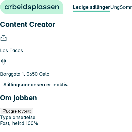
Hopp til innhold
Ledige stillinger
Ung
Somm
Content Creator
Los Tacos
Borggata 1, 0650 Oslo
Stillingsannonsen er inaktiv.
Om jobben
Lagre favoritt
Type ansettelse
Fast, heltid 100%