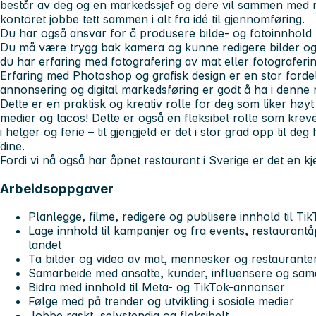
består av deg og en markedssjef og dere vil sammen med 
kontoret jobbe tett sammen i alt fra idé til gjennomføring.
Du har også ansvar for å produsere bilde- og fotoinnhold t
Du må være trygg bak kamera og kunne redigere bilder og 
du har erfaring med fotografering av mat eller fotografering
Erfaring med Photoshop og grafisk design er en stor fordel
annonsering og digital markedsføring er godt å ha i denne 
Dette er en praktisk og kreativ rolle for deg som liker hø
medier og tacos! Dette er også en fleksibel rolle som krev
i helger og ferie – til gjengjeld er det i stor grad opp til d
dine.
Fordi vi nå også har åpnet restaurant i Sverige er det en 
Arbeidsoppgaver
Planlegge, filme, redigere og publisere innhold til T
Lage innhold til kampanjer og fra events, restaurantå
landet
Ta bilder og video av mat, mennesker og restaurante
Samarbeide med ansatte, kunder, influensere og sam
Bidra med innhold til Meta- og TikTok-annonser
Følge med på trender og utvikling i sosiale medier
Jobbe raskt, selvstendig og fleksibelt