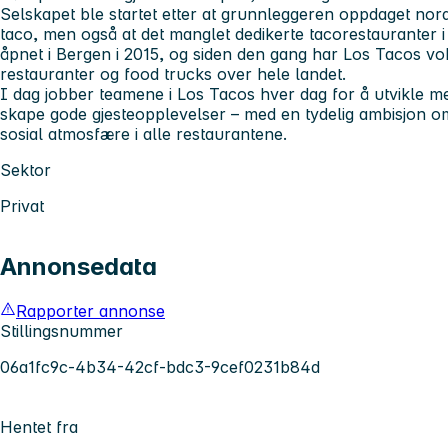
Selskapet ble startet etter at grunnleggeren oppdaget nor
taco, men også at det manglet dedikerte tacorestauranter 
åpnet i Bergen i 2015, og siden den gang har Los Tacos vok
restauranter og food trucks over hele landet.
I dag jobber teamene i Los Tacos hver dag for å utvikle 
skape gode gjesteopplevelser – med en tydelig ambisjon om 
sosial atmosfære i alle restaurantene.
Sektor
Privat
Annonsedata
Rapporter annonse
Stillingsnummer
06a1fc9c-4b34-42cf-bdc3-9cef0231b84d
Hentet fra