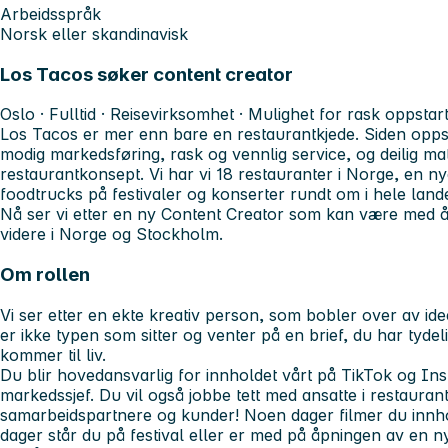
Arbeidsspråk
Norsk eller skandinavisk
Los Tacos søker content creator
Oslo · Fulltid · Reisevirksomhet · Mulighet for rask oppstar
Los Tacos er mer enn bare en restaurantkjede. Siden oppstar
modig markedsføring, rask og vennlig service, og deilig ma
restaurantkonsept. Vi har vi 18 restauranter i Norge, en n
foodtrucks på festivaler og konserter rundt om i hele lande
Nå ser vi etter en ny Content Creator som kan være med 
videre i Norge og Stockholm.
Om rollen
Vi ser etter en ekte kreativ person, som bobler over av idee
er ikke typen som sitter og venter på en brief, du har tydel
kommer til liv.
Du blir hovedansvarlig for innholdet vårt på TikTok og In
markedssjef. Du vil også jobbe tett med ansatte i restauran
samarbeidspartnere og kunder! Noen dager filmer du innho
dager står du på festival eller er med på åpningen av en 