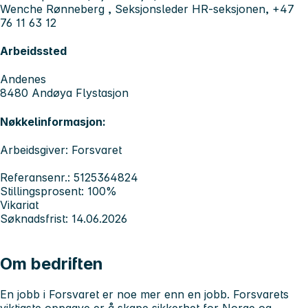
Wenche Rønneberg , Seksjonsleder HR-seksjonen, +47
76 11 63 12
Arbeidssted
Andenes
8480 Andøya Flystasjon
Nøkkelinformasjon:
Arbeidsgiver: Forsvaret
Referansenr.: 5125364824
Stillingsprosent: 100%
Vikariat
Søknadsfrist: 14.06.2026
Om bedriften
En jobb i Forsvaret er noe mer enn en jobb. Forsvarets
viktigste oppgave er å skape sikkerhet for Norge og