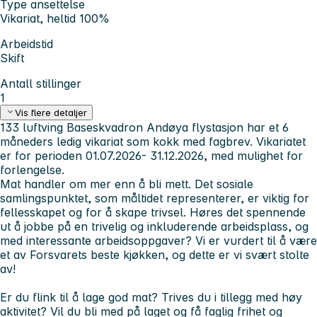
Type ansettelse
Vikariat, heltid 100%
Arbeidstid
Skift
Antall stillinger
1
Vis flere detaljer
133 luftving Baseskvadron Andøya flystasjon har et 6
måneders ledig vikariat som kokk med fagbrev. Vikariatet
er for perioden 01.07.2026- 31.12.2026, med mulighet for
forlengelse.
Mat handler om mer enn å bli mett. Det sosiale
samlingspunktet, som måltidet representerer, er viktig for
fellesskapet og for å skape trivsel. Høres det spennende
ut å jobbe på en trivelig og inkluderende arbeidsplass, og
med interessante arbeidsoppgaver? Vi er vurdert til å være
et av Forsvarets beste kjøkken, og dette er vi svært stolte
av!
Er du flink til å lage god mat? Trives du i tillegg med høy
aktivitet? Vil du bli med på laget og få faglig frihet og