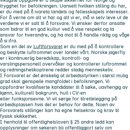
trygghet for befolkningen. Uansett hvilken stilling du har,
er du med på å ivareta landets og fellesskapets interesser.
For å verne om alt vi har og alt vi er, må vi selv leve ut de
verdiene vi er satt til å forsvare. Vi ønsker derfor ansatte
som bidrar til en god kultur ved å vise respekt og ta
ansvar for hverandre, og ha mot til å handle riktig og våge
å si ifra.
Som en del av
Luftforsvaret
er du med på å kontrollere
og beskytte luftrommet over landet vårt. Norske jagerfly
er i kontinuerlig beredskap, kontroll- og
varslingspersonell overvåker og kontrollerer luftrommet
og redningshelikoptrene redder stadig menneskeliv.
I Forsvaret er det ønskelig at arbeidsstyrken i størst mulig
grad skal gjenspeile mangfoldet i befolkningen. Vi
oppfordrer kvalifiserte kandidater til å søke, uavhengig av
kjønn, kulturell bakgrunn, hull i CV-en
eller funksjonsevne. Vi vil sørge for tilrettelegging på
arbeidsplassen hvis det er behov for dette. Noen av
Forsvarets stillinger kan ha egne helsekrav og krav til
fysisk skikkethet.
I henhold til offentlighetsloven § 25 andre ledd kan
opplysninger om søkeren bli offentliggjort selv om