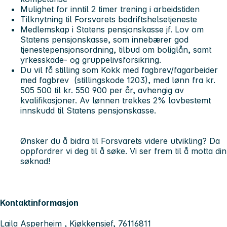
Mulighet for inntil 2 timer trening i arbeidstiden
Tilknytning til Forsvarets bedriftshelsetjeneste
Medlemskap i Statens pensjonskasse jf. Lov om
Statens pensjonskasse, som innebærer god
tjenestepensjonsordning, tilbud om boliglån, samt
yrkesskade- og gruppelivsforsikring.
Du vil få stilling som Kokk med fagbrev/fagarbeider
med fagbrev (stillingskode 1203), med lønn fra kr.
505 500 til kr. 550 900 per år, avhengig av
kvalifikasjoner. Av lønnen trekkes 2% lovbestemt
innskudd til Statens pensjonskasse.
Ønsker du å bidra til Forsvarets videre utvikling? Da
oppfordrer vi deg til å søke. Vi ser frem til å motta din
søknad!
Kontaktinformasjon
Laila Asperheim , Kjøkkensjef, 76116811