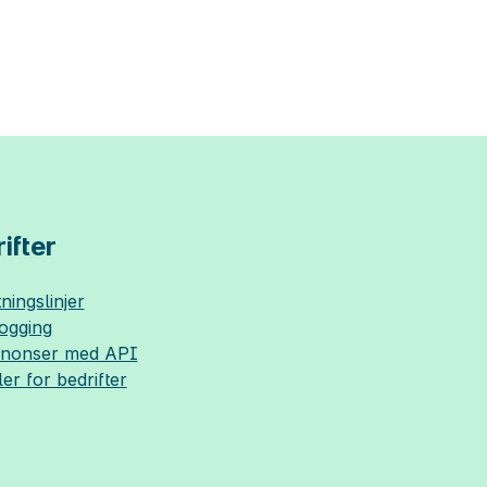
ifter
ningslinjer
logging
nnonser med API
ler for bedrifter