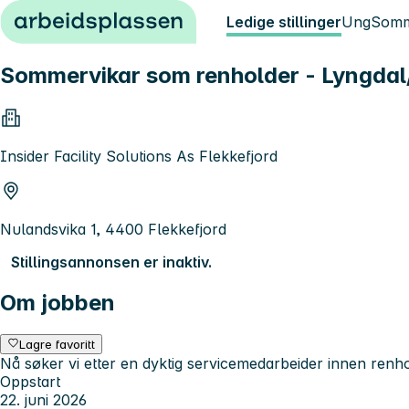
Hopp til innhold
Ledige stillinger
Ung
Somm
Sommervikar som renholder - Lyngdal/
Insider Facility Solutions As Flekkefjord
Nulandsvika 1, 4400 Flekkefjord
Stillingsannonsen er inaktiv.
Om jobben
Lagre favoritt
Nå søker vi etter en dyktig servicemedarbeider innen renhol
Oppstart
22. juni 2026