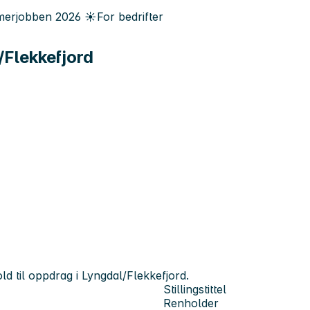
erjobben
2026
☀️
For bedrifter
Flekkefjord
d til oppdrag i Lyngdal/Flekkefjord.
Stillingstittel
Renholder