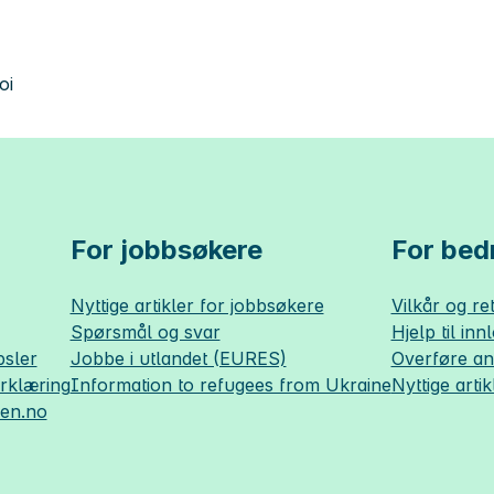
oi
For jobbsøkere
For bedr
Nyttige artikler for jobbsøkere
Vilkår og ret
Spørsmål og svar
Hjelp til inn
sler
Jobbe i utlandet (EURES)
Overføre a
erklæring
Information to refugees from Ukraine
Nyttige artik
sen.no