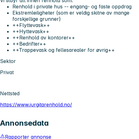
Vi tilbyr alt innen renhold som:
Renhold i private hus -- engang- og faste oppdrag
Ekstremleiligheter (som er veldig skitne av mange
forskjellige grunner)
++Flyttevask++
++Hyttevask++
++Renhold av kontorer++
++Bedrifter++
++Trappevask og fellesarealer for øvrig++
Sektor
Privat
Nettsted
https://www.jurgitarenhold.no/
Annonsedata
Rapporter annonse