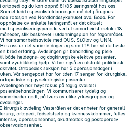
avdeling tilbyr vi store deler av spesialistutdanningsløpet
i ortopedi og du kan oppnå 81/83 læringsmål hos oss.
Som et ledd i spesialistutdanningen må det påregnes
noe rotasjon ved Nordlandssykehuset avd. Bodø. For
oppnåelse av enkelte læringsmål er det aktuelt
med spesialiseringsperiode ved et samarbeidsforetak i 18
måneder, slik beskrevet i utdanningsplan for fagområdet.
Vi har samarbeidsavtale med OUS, St.Olav og UNN.
Hos oss er det varierte dager og som LIS her vil du høste
en bred erfaring. Avdelingen gir behandling og pleie
til både heldøgns- og dagkirurgiske elektive pasienter,
samt øyeblikkelig hjelp. Vi har også en utstrakt poliklinisk
aktivitet. Ortopedisk seksjon har 5 operasjonsdager i
uken. Vår sengepost har for tiden 17 senger for kirurgiske,
ortopediske og gynekologiske pasienter.
Avdelingen har høyt fokus på faglig kvalitet i
pasientbehandlingen. Vi kommuniserer tydelig og
samarbeider godt, på tvers av ulike yrkesgrupper og
avdelinger.
I kirurgisk avdeling Vesterålen er det enheter for generell
kirurgi, ortopedi, fødselshjelp og kvinnesykdommer, felles
intensiv, operasjonsenhet, akuttmottak og postoperativ
observasjonsenhet.