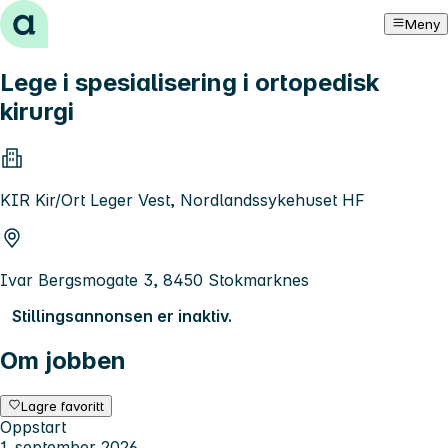
Hopp til innhold
Meny
Lege i spesialisering i ortopedisk
kirurgi
KIR Kir/Ort Leger Vest, Nordlandssykehuset HF
Ivar Bergsmogate 3, 8450 Stokmarknes
Stillingsannonsen er inaktiv.
Om jobben
Lagre favoritt
Oppstart
1. september 2026