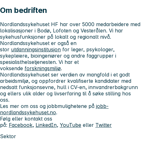
Om bedriften
Nordlandssykehuset HF har over 5000 medarbeidere med
lokalisasjoner i Bodø, Lofoten og Vesterålen. Vi har
sykehusfunksjoner på lokalt og regionalt nivå.
Nordlandssykehuset er også en
stor
utdanningsinstitusjon
for leger, psykologer,
sykepleiere, bioingeniører og andre faggrupper i
spesialisthelsetjenesten. Vi har et
voksende
forskningsmiljø
.
Nordlandssykehuset ser verdien av mangfold i et godt
arbeidsmiljø, og oppfordrer kvalifiserte kandidater med
nedsatt funksjonsevne, hull i CV-en, innvandrerbakgrunn
og ellers ulik alder og livserfaring til å søke stilling hos
oss.
Les mer om oss og jobbmulighetene på
jobb-
nordlandssykehuset.no
.
Følg eller kontakt oss
på:
Facebook
,
LinkedIn
,
YouTube
eller
Twitter
Sektor