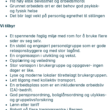
Ha høy etisk bevissthet og arbeidsmoral
Grunnet arbeidets art er det behov god psykisk-
og fysisk helse
Det blir lagt vekt på personlig egnethet til stillingen
Vi tilbyr
Et spennende faglig miljø med rom for å bruke flere
sider av seg selv.
En stabil og engasjert personalgruppe som er gode
relasjonsbyggere og med stor lagånd.
En organisasjon i utvikling og vekst.
Opplæring og veiledning
Stor variasjon i brukergruppe og oppgaver- ingen
dager er like.
Lyse og moderne lokaler tilrettelagt brukergruppen.
Lett tilgang med kollektiv transport.
En arbeidsplass som er en inkluderende arbeidsliv
(IA)-bedrift.
God pensjonsordning, boliglånsordning og ulykkes-
og gruppelivsforsikring
Lønn etter tariff
Rabatt på flere treningssentre i Bergen