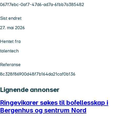
067f7ebc-0af7-47d6-ad7a-6fbb7a385482
Sist endret
27. mai 2026
Hentet fra
talentech
Referanse
8c328f86900d48f7b164da21caf0b136
Lignende annonser
Ringevikarer søkes til bofellesskap i
Bergenhus og sentrum Nord