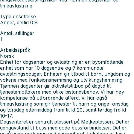
timeavlastning
Type ansettelse
Annet, deltid 0%
Antall stillinger
1
Arbeidsspråk
Norsk
Enhet for dagsenter og avlastning er en byomfattende
enhet som har 10 dagsentre og 9 kommunale
avlastningsboliger. Enheten gir tilbud til barn, ungdom og
voksne med funksjonshemming og utviklingshemming.
Tjønnen dagsenter gir aktivitetstilbud på dagtid til
tjenestemottakere med ulike bistandsbehov. Vi har høy
kompetanse på utfordrende atferd. Vi har også
timeavlastning som gir tjenester til barn og unge onsdag
og torsdag ettermiddag fram til kl 20, samt lørdag fra kl
10-17.
Dagsenteret er sentralt plassert på Melkeplassen. Det er
gangavstand til buss med gode bussforbindelser. Det er
også egen parkering ved dagsenteret. Lokalene er lyse,