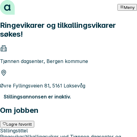
Hopp til innhold
Meny
Ringevikarer og tilkallingsvikarer
søkes!
Tjønnen dagsenter, Bergen kommune
Øvre Fyllingsveien 81, 5161 Laksevåg
Stillingsannonsen er inaktiv.
Om jobben
Lagre favoritt
Stillingstittel
Ringevikar/tilkallingsvikar ved Tjønnen dagsenter og