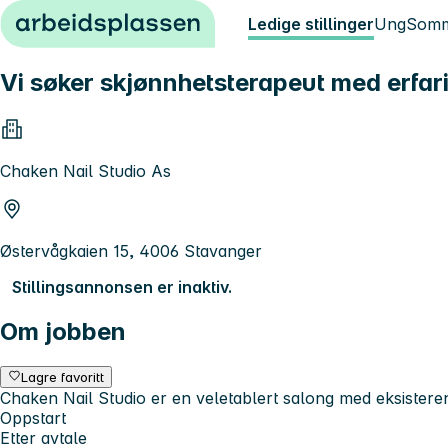
Hopp til innhold
Ledige stillinger
Ung
Somm
Vi søker skjønnhetsterapeut med erfar
Chaken Nail Studio As
Østervågkaien 15, 4006 Stavanger
Stillingsannonsen er inaktiv.
Om jobben
Lagre favoritt
Chaken Nail Studio er en veletablert salong med eksisteren
Oppstart
Etter avtale