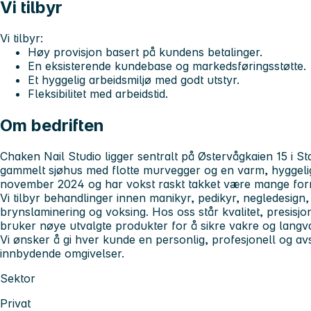
Vi tilbyr
Vi tilbyr:
Høy provisjon basert på kundens betalinger.
En eksisterende kundebase og markedsføringsstøtte.
Et hyggelig arbeidsmiljø med godt utstyr.
Fleksibilitet med arbeidstid.
Om bedriften
Chaken Nail Studio ligger sentralt på Østervågkaien 15 i St
gammelt sjøhus med flotte murvegger og en varm, hyggeli
november 2024 og har vokst raskt takket være mange for
Vi tilbyr behandlinger innen manikyr, pedikyr, negledesign,
brynslaminering og voksing. Hos oss står kvalitet, presisjon
bruker nøye utvalgte produkter for å sikre vakre og langva
Vi ønsker å gi hver kunde en personlig, profesjonell og a
innbydende omgivelser.
Sektor
Privat