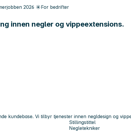
erjobben
2026
☀️
For bedrifter
ing innen negler og vippeextensions.
de kundebase. Vi tilbyr tjenester innen negldesign og vippe
Stillingstittel
Negletekniker