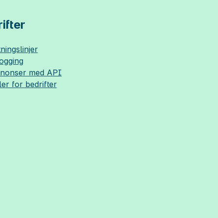
ifter
ningslinjer
logging
nnonser med API
ler for bedrifter