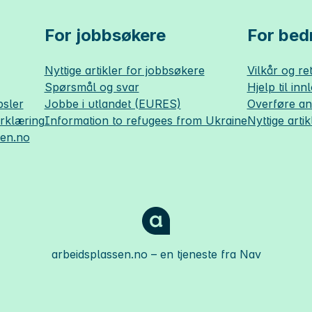
For jobbsøkere
For bedr
Nyttige artikler for jobbsøkere
Vilkår og ret
Spørsmål og svar
Hjelp til inn
sler
Jobbe i utlandet (EURES)
Overføre a
erklæring
Information to refugees from Ukraine
Nyttige artik
sen.no
arbeidsplassen.no
– en tjeneste fra Nav