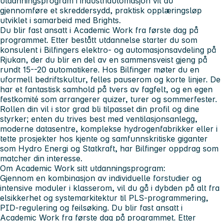
utdanningsprogram i industriautomasjon vil du
gjennomføre et skreddersydd, praktisk opplæringsløp
utviklet i samarbeid med Brights.
Du blir fast ansatt i Academic Work fra første dag på
programmet. Etter bestått utdannelse starter du som
konsulent i Bilfingers elektro- og automasjonsavdeling på
Rjukan, der du blir en del av en sammensveist gjeng på
rundt 15--20 automatikere. Hos Bilfinger møter du en
uformell bedriftskultur, felles pauserom og korte linjer. De
har et fantastisk samhold på tvers av fagfelt, og en egen
festkomité som arrangerer quizer, turer og sommerfester.
Rollen din vil i stor grad bli tilpasset din profil og dine
styrker; enten du trives best med ventilasjonsanlegg,
moderne datasentre, komplekse hydrogenfabrikker eller i
tette prosjekter hos kjente og samfunnskritiske giganter
som Hydro Energi og Statkraft, har Bilfinger oppdrag som
matcher din interesse.
Om Academic Work sitt utdanningsprogram:
Gjennom en kombinasjon av individuelle forstudier og
intensive moduler i klasserom, vil du gå i dybden på alt fra
elsikkerhet og systemarkitektur til PLS-programmering,
PID-regulering og feilsøking. Du blir fast ansatt i
Academic Work fra første dag på programmet. Etter