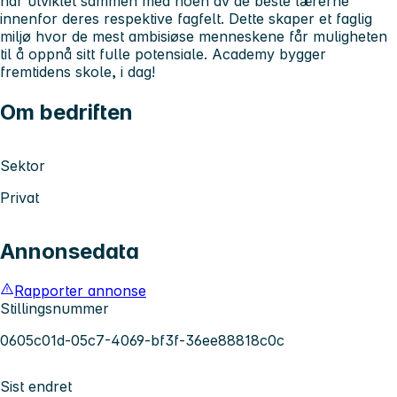
har utviklet sammen med noen av de beste lærerne
innenfor deres respektive fagfelt. Dette skaper et faglig
miljø hvor de mest ambisiøse menneskene får muligheten
til å oppnå sitt fulle potensiale. Academy bygger
fremtidens skole, i dag!
Om bedriften
Sektor
Privat
Annonsedata
Rapporter annonse
Stillingsnummer
0605c01d-05c7-4069-bf3f-36ee88818c0c
Sist endret