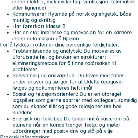
innen elektro, mekaniske fag, ventilasjon, telematikk
eller lignende)
Kommuniserer flytende på norsk og engelsk, både
muntlig og skriftlig
Har førerkort klasse B
Har en stor interesse og motivasjon for en karriere
innen automasjon på Rjukan
For å lykkes i rollen er dine personlige ferdigheter:
Problemløsende og analytisk: Du motiveres av
uforutsette feil og bruker en strukturert
elimineringsmetode for å finne rotårsaken til
problemet
Selvstendig og ansvarsfull: Du trives med frihet
under ansvar og sørger for at tildelte oppgaver
følges og dokumenteres helt i mål
Sosial og relasjonsorientert: Du er en utpreget
lagspiller som gjerne sparrer med kollegaer, samtidig
som du skaper tillit og gode relasjoner ute hos
kundene
Energisk og fleksibel: Du takler fint å kaste om på
planene når en kunde trenger hjelp, og møter
utfordringer med positiv driv og stå-på-vilje
Praktisk informasjon: