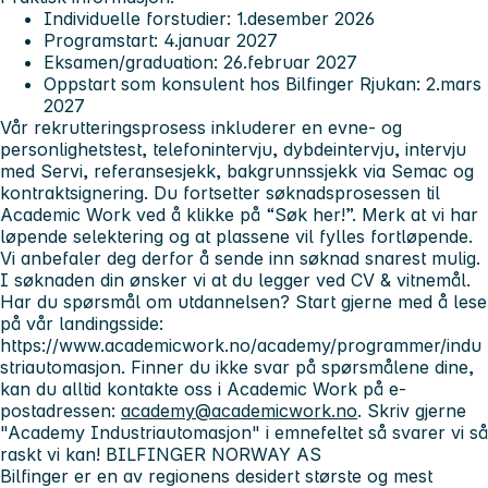
Individuelle forstudier: 1.desember 2026
Programstart: 4.januar 2027
Eksamen/graduation: 26.februar 2027
Oppstart som konsulent hos Bilfinger Rjukan: 2.mars
2027
Vår rekrutteringsprosess inkluderer en evne- og
personlighetstest, telefonintervju, dybdeintervju, intervju
med Servi, referansesjekk, bakgrunnssjekk via Semac og
kontraktsignering. Du fortsetter søknadsprosessen til
Academic Work ved å klikke på “Søk her!”. Merk at vi har
løpende selektering og at plassene vil fylles fortløpende.
Vi anbefaler deg derfor å sende inn søknad snarest mulig.
I søknaden din ønsker vi at du legger ved CV & vitnemål.
Har du spørsmål om utdannelsen?
Start gjerne med å lese
på vår landingsside:
https://www.academicwork.no/academy/programmer/indu
striautomasjon. Finner du ikke svar på spørsmålene dine,
kan du alltid kontakte oss i Academic Work på e-
postadressen:
academy@academicwork.no
. Skriv gjerne
"Academy Industriautomasjon" i emnefeltet så svarer vi så
raskt vi kan!
BILFINGER NORWAY AS
Bilfinger er en av regionens desidert største og mest