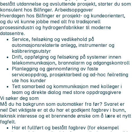
bestått utdannelse og avsluttende prosjekt, starter du som
konsulent hos Bilfinger.
Arbeidsoppgaver
Hverdagen hos Bilfinger er prosjekt- og kundeorientert,
og du vil kunne jobbe med alt fra tradisjonell
prosessindustri og hydrogenfabrikker til moderne
datasentre.
Service, feilsøking og vedlikehold på
automasjonsrelaterte anlegg, instrumenter og
kalibreringsutstyr
Drift, oppfølging og feilsøking på systemer innen
telekommunikasjon, brannalarm og adgangskontroll
Planlegging og gjennomføring av faste
serviceoppdrag, prosjektarbeid og ad-hoc feilretting
ute hos kunder
Tett samarbeid og kommunikasjon med kolleger i
team og direkte dialog med store oppdragsgivere
Vi søker deg som
Må du ha bakgrunn som automatiker fra før? Svaret er
nei! Det viktigste er at du har et godkjent fagbrev i bunn,
teknisk interesse og et brennende ønske om å lære et nytt
fagfelt.
Har et fullført og bestått fagbrev (for eksempel