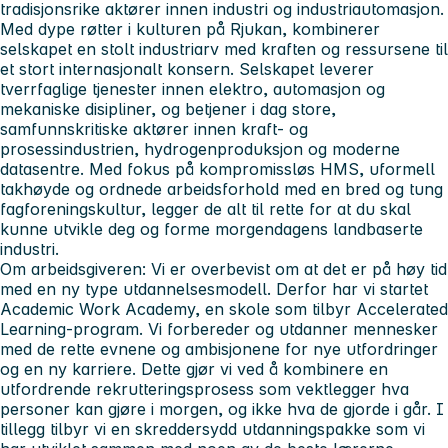
tradisjonsrike aktører innen industri og industriautomasjon.
Med dype røtter i kulturen på Rjukan, kombinerer
selskapet en stolt industriarv med kraften og ressursene til
et stort internasjonalt konsern. Selskapet leverer
tverrfaglige tjenester innen elektro, automasjon og
mekaniske disipliner, og betjener i dag store,
samfunnskritiske aktører innen kraft- og
prosessindustrien, hydrogenproduksjon og moderne
datasentre. Med fokus på kompromissløs HMS, uformell
takhøyde og ordnede arbeidsforhold med en bred og tung
fagforeningskultur, legger de alt til rette for at du skal
kunne utvikle deg og forme morgendagens landbaserte
industri.
Om arbeidsgiveren:
Vi er overbevist om at det er på høy tid
med en ny type utdannelsesmodell. Derfor har vi startet
Academic Work Academy, en skole som tilbyr Accelerated
Learning-program. Vi forbereder og utdanner mennesker
med de rette evnene og ambisjonene for nye utfordringer
og en ny karriere. Dette gjør vi ved å kombinere en
utfordrende rekrutteringsprosess som vektlegger hva
personer kan gjøre i morgen, og ikke hva de gjorde i går. I
tillegg tilbyr vi en skreddersydd utdanningspakke som vi