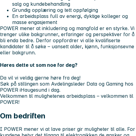
salg og kundebehandling
Grundig opplæring og tett oppfølging
En arbeidsplass full av energi, dyktige kolleger og
masse engasjement
POWER mener at inkludering og mangfold er en styrke.
Vi
trenger ulike bakgrunner, erfaringer og perspektiver for å
bli enda bedre. Derfor oppfordrer vi alle kvalifiserte
kandidater til å søke – uansett alder, kjønn, funksjonsevne
eller bakgrunn.
Høres dette ut som noe for deg?
Da vil vi veldig gjerne høre fra deg!
Søk på stillingen som Avdelingsleder Data og Gaming hos
POWER iHaugesund i dag.
Velkommen til mulighetenes arbeidsplass – velkommen til
POWER!
Om bedriften
I POWER mener vi at lave priser gir muligheter til alle. For
kundene betyr det tilgang til elektronikken de ønsker og