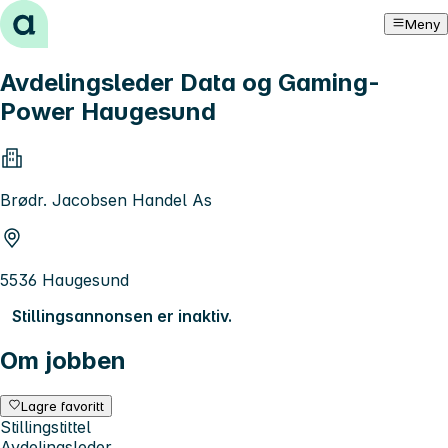
Hopp til innhold
Meny
Avdelingsleder Data og Gaming-
Power Haugesund
Brødr. Jacobsen Handel As
5536 Haugesund
Stillingsannonsen er inaktiv.
Om jobben
Lagre favoritt
Stillingstittel
Avdelingsleder