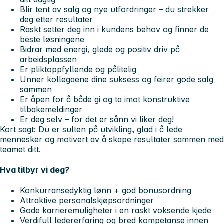
Blir tent av salg og nye utfordringer – du strekker
deg etter resultater
Raskt setter deg inn i kundens behov og finner de
beste løsningene
Bidrar med energi, glede og positiv driv på
arbeidsplassen
Er pliktoppfyllende og pålitelig
Unner kollegaene dine suksess og feirer gode salg
sammen
Er åpen for å både gi og ta imot konstruktive
tilbakemeldinger
Er deg selv – for det er sånn vi liker deg!
Kort sagt: Du er sulten på utvikling, glad i å lede
mennesker og motivert av å skape resultater sammen med
teamet ditt.
Hva tilbyr vi deg?
Konkurransedyktig lønn + god bonusordning
Attraktive personalskjøpsordninger
Gode karrieremuligheter i en raskt voksende kjede
Verdifull ledererfaring og bred kompetanse innen