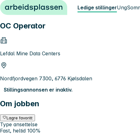
Hopp til innhold
Ledige stillinger
Ung
Somm
OC Operator
Lefdal Mine Data Centers
Nordfjordvegen 7300, 6776 Kjølsdalen
Stillingsannonsen er inaktiv.
Om jobben
Lagre favoritt
Type ansettelse
Fast, heltid 100%