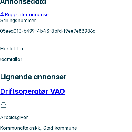
Annonsedata
Rapporter annonse
Stillingsnummer
05eea013-b499-4b43-8bfd-f9ee7e88986a
Hentet fra
teamtailor
Lignende annonser
Driftsoperatør VAO
Arbeidsgiver
Kommunalteknikk, Stad kommune