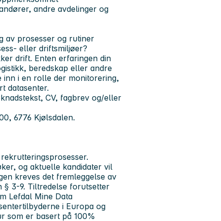
andører, andre avdelinger og
ng av prosesser og rutiner
ss- eller driftsmiljøer?
ker drift. Enten erfaringen din
gistikk, beredskap eller andre
e inn i en rolle der monitorering,
rt datasenter.
øknadstekst, CV, fagbrev og/eller
00, 6776 Kjølsdalen.
 rekrutteringsprosesser.
er, og aktuelle kandidater vil
lingen kreves det fremleggelse av
 § 3-9. Tiltredelse forutsetter
m Lefdal Mine Data
sentertilbyderne i Europa og
ktur som er basert på 100%