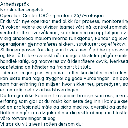
Arbeidsspråk
Norsk eller engelsk
Operation Center (OC) Operator i 24/7-rotasjon
Er du vår nye operatør med blikk for prosess, monitorering
Vi vokser videre og utvider teamet vårt på kontrollromme
sentral rolle i overvåkning, koordinering og oppfølging av d
viktig bindeledd mellom interne funksjoner, kunder og lever
operasjoner gjennomføres sikkert, strukturert og effektivt.
Stillingen passer for deg som trives med å jobbe i prosesse
og liker å holde oversikt når mange aktiviteter pågår samti
handlekraftig, og motiveres av å identifisere avvik, iverksette
oppfølging og håndtering fra start til slutt.
I denne omgang ser vi primært etter kandidater med rele
kan bidra med faglig trygghet og gode vurderinger i en oper
som har erfaring fra miljøer hvor sikkerhet, prosedyrer, st
en naturlig del av arbeidshverdagen.
Du trenger ikke komme fra samme bransje som oss, men vi
erfaring som gjør at du raskt kan sette deg inn i kompleks
på en profesjonell måte og bidra med ro, oversikt og gode
Rollen inngår i en døgnkontinuerlig skiftordning med fastløn
Våre forventninger til deg
Vi tror du vil trives i rollen dersom du: