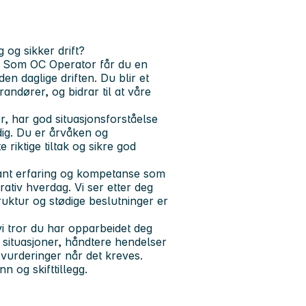
 og sikker drift?
t. Som OC Operator får du en
en daglige driften. Du blir et
andører, og bidrar til at våre
r, har god situasjonsforståelse
dig. Du er årvåken og
 riktige tiltak og sikre god
vant erfaring og kompetanse som
ativ hverdag. Vi ser etter deg
ruktur og stødige beslutninger er
 tror du har opparbeidet deg
e situasjoner, håndtere hendelser
 vurderinger når det kreves.
n og skifttillegg.