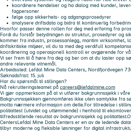
koordinere hendelser og ha dialog med kunder, lever
fagpersoner
følge opp sikkerhets- og adgangsprosedyrer
analysere driftsdata og bidra til kontinuerlig forbedri
Hvorfor passer denne rollen for deg med erfaring fra prose
Fordi du forstår betydningen av struktur, prosedyrer og sik
kommer fra industri, prosessanlegg, maritim virksomhet, lo
driftskritiske miljøer, vil du ta med deg verdifull kompetans
koordinering og operasjonell kontroll er avgjørende for vå
Vi ser frem til å høre fra deg og ber om at du laster opp s
andre relevante vitnemål.
Arbeidssted: Lefdal Mine Data Centers, Nordfjordvegen 73
Søknadsfrist: 15. juli
Har du spørsmål til stillingen?
Nå rekrutteringsteamet på
careers@lefdalmine.com
Vi gjør oppmerksom på at vi utfører bakgrunnssjekk i våre
Bakgrunnssjekken gjennomføres ikke uten samtykke fra søk
motta nærmere informasjon om dette.
For tiltredelse i stil
politiattest (utvidet og uttømmende) i henhold til ekomloven
tilfredsstillende resultat av bakgrunnssjekk og politiattest.
O
Centers
Lefdal Mine Data Centers er en av de ledende data
tilbyr moderne og fleksible løsninger for digital infrastru