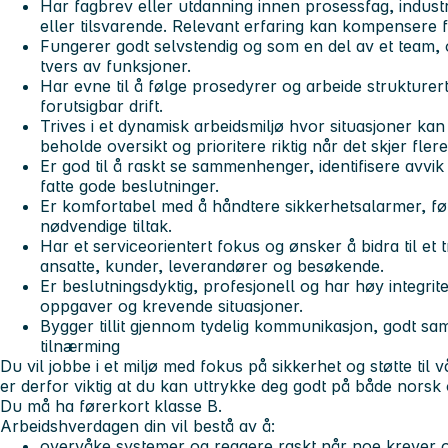
Har fagbrev eller utdanning innen prosessfag, industri, 
eller tilsvarende. Relevant erfaring kan kompensere 
Fungerer godt selvstendig og som en del av et team, o
tvers av funksjoner.
Har evne til å følge prosedyrer og arbeide strukturert 
forutsigbar drift.
Trives i et dynamisk arbeidsmiljø hvor situasjoner kan
beholde oversikt og prioritere riktig når det skjer flere
Er god til å raskt se sammenhenger, identifisere avvi
fatte gode beslutninger.
Er komfortabel med å håndtere sikkerhetsalarmer, fø
nødvendige tiltak.
Har et serviceorientert fokus og ønsker å bidra til et t
ansatte, kunder, leverandører og besøkende.
Er beslutningsdyktig, profesjonell og har høy integrit
oppgaver og krevende situasjoner.
Bygger tillit gjennom tydelig kommunikasjon, godt sa
tilnærming
Du vil jobbe i et miljø med fokus på sikkerhet og støtte til
er derfor viktig at du kan uttrykke deg godt på både norsk o
Du må ha førerkort klasse B.
Arbeidshverdagen
din vil bestå av å:
overvåke systemer og reagere raskt når noe kreve