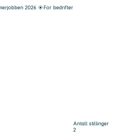
erjobben
2026
☀️
For bedrifter
Antall stillinger
2