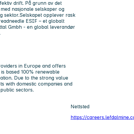
ktiv drift. På grunn av det
ter med nasjonale selskaper og
g sektor.
Selskapet opplever rask
readneedle ESIF – et globalt
ittal Gmbh - en global leverandør
.
roviders in Europe and offers
hat is based 100% renewable
ration. Due to the strong value
ts with domestic companies and
 public sectors.
Nettsted
https://careers.lefdalmine.