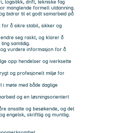
logistikk, drift, tekniske fag
for manglende formell utdanning.
g bidrar til et godt samarbeid på
for å sikre stabil, sikker og
 endre seg raskt, og klarer å
 ting samtidig.
k og vurdere informasjon for å
lge opp hendelser og iverksette
rygt og profesjonelt miljø for
et i møte med både daglige
marbeid og en løsningsorientert
 våre ansatte og besøkende, og det
g engelsk, skriftlig og muntlig.
r oppmerksomhet