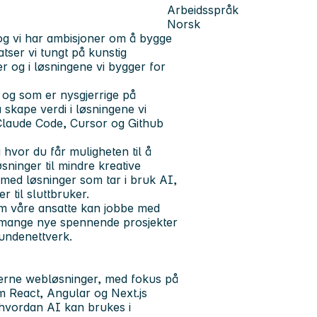
Arbeidsspråk
Norsk
, og vi har ambisjoner om å bygge
tser vi tungt på kunstig
r og i løsningene vi bygger for
t og som er nysgjerrige på
skape verdi i løsningene vi
 Claude Code, Cursor og Github
vor du får muligheten til å
ninger til mindre kreative
be med løsninger som tar i bruk AI,
r til sluttbruker.
som våre ansatte kan jobbe med
r mange nye spennende prosjekter
kundenettverk.
derne webløsninger, med fokus på
 React, Angular og Next.js
å hvordan AI kan brukes i