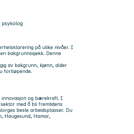
g psykolog
hetsklarering på ulike nivåer. I
e en bakgrunnssjekk. Denne
ngig av bakgrunn, kjønn, alder
vju fortløpende.
, innovasjon og bærekraft. I
 sektor med å bli fremtidens
Norges beste arbeidsplasser. Du
en, Haugesund, Hamar,