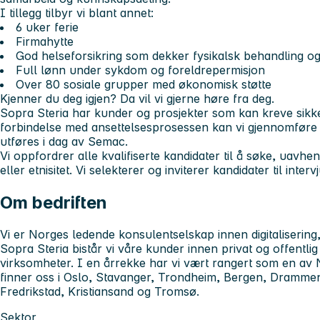
I tillegg tilbyr vi blant annet:
6 uker ferie
Firmahytte
God helseforsikring som dekker fysikalsk behandling o
Full lønn under sykdom og foreldrepermisjon
Over 80 sosiale grupper med økonomisk støtte
Kjenner du deg igjen? Da vil vi gjerne høre fra deg.
Sopra Steria har kunder og prosjekter som kan kreve sikker
forbindelse med ansettelsesprosessen kan vi gjennomfør
utføres i dag av Semac.
Vi oppfordrer alle kvalifiserte kandidater til å søke, uavhe
eller etnisitet. Vi selekterer og inviterer kandidater til inter
Om bedriften
Vi er Norges ledende konsulentselskap innen digitalisering
Sopra Steria bistår vi våre kunder innen privat og offentlig
virksomheter. I en årrekke har vi vært rangert som en av 
finner oss i Oslo, Stavanger, Trondheim, Bergen, Dramm
Fredrikstad, Kristiansand og Tromsø.
Sektor