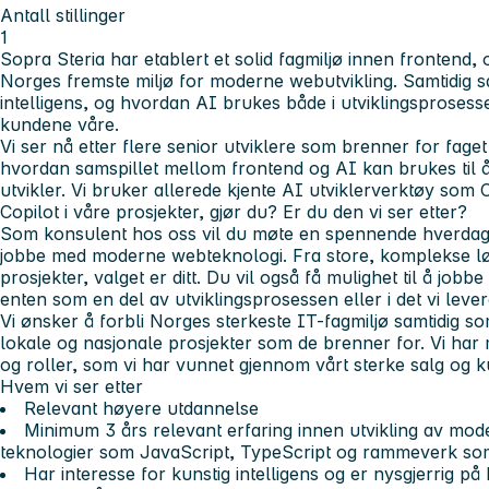
Antall stillinger
1
Sopra Steria har etablert et solid fagmiljø innen frontend
Norges fremste miljø for moderne webutvikling. Samtidig sa
intelligens, og hvordan AI brukes både i utviklingsprosesse
kundene våre.
Vi ser nå etter flere senior utviklere som brenner for fage
hvordan samspillet mellom frontend og AI kan brukes til å 
utvikler. Vi bruker allerede kjente AI utviklerverktøy som
Copilot i våre prosjekter, gjør du? Er du den vi ser etter?
Som konsulent hos oss vil du møte en spennende hverdag h
jobbe med moderne webteknologi. Fra store, komplekse løs
prosjekter, valget er ditt. Du vil også få mulighet til å job
enten som en del av utviklingsprosessen eller i det vi levere
Vi ønsker å forbli Norges sterkeste IT-fagmiljø samtidig 
lokale og nasjonale prosjekter som de brenner for. Vi ha
og roller, som vi har vunnet gjennom vårt sterke salg og 
Hvem vi ser etter
Relevant høyere utdannelse
Minimum 3 års relevant erfaring innen utvikling av mo
teknologier som JavaScript, TypeScript og rammeverk som
Har interesse for kunstig intelligens og er nysgjerrig p