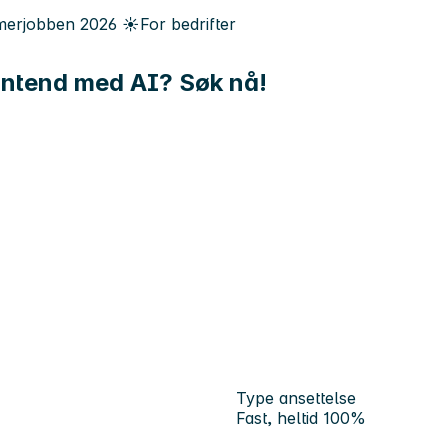
erjobben
2026
☀️
For bedrifter
rontend med AI? Søk nå!
Type ansettelse
Fast, heltid 100%