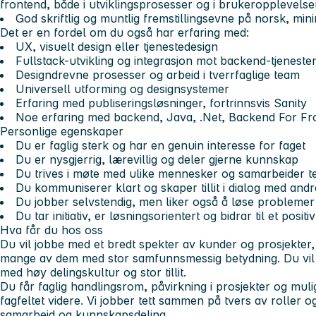
frontend, både i utviklingsprosesser og i brukeropplevelse
God skriftlig og muntlig fremstillingsevne på norsk, mi
Det er en fordel om du også har erfaring med:
UX, visuelt design eller tjenestedesign
Fullstack-utvikling og integrasjon mot backend-tjeneste
Designdrevne prosesser og arbeid i tverrfaglige team
Universell utforming og designsystemer
Erfaring med publiseringsløsninger, fortrinnsvis Sanity
Noe erfaring med backend, Java, .Net, Backend For Fr
Personlige egenskaper
Du er faglig sterk og har en genuin interesse for faget
Du er nysgjerrig, lærevillig og deler gjerne kunnskap
Du trives i møte med ulike mennesker og samarbeider t
Du kommuniserer klart og skaper tillit i dialog med andr
Du jobber selvstendig, men liker også å løse problemer
Du tar initiativ, er løsningsorientert og bidrar til et posi
Hva får du hos oss
Du vil jobbe med et bredt spekter av kunder og prosjekter, b
mange av dem med stor samfunnsmessig betydning. Du vil bl
med høy delingskultur og stor tillit.
Du får faglig handlingsrom, påvirkning i prosjekter og mulig
fagfeltet videre. Vi jobber tett sammen på tvers av roller o
samarbeid og kunnskapsdeling.