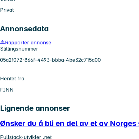
Privat
Annonsedata
Rapporter annonse
Stillingsnummer
05a2f072-866f-4493-bbba-4be32c715a00
Hentet fra
FINN
Lignende annonser
Ønsker du å bli en del av et av Norges s
Fullstack-utvikler .net