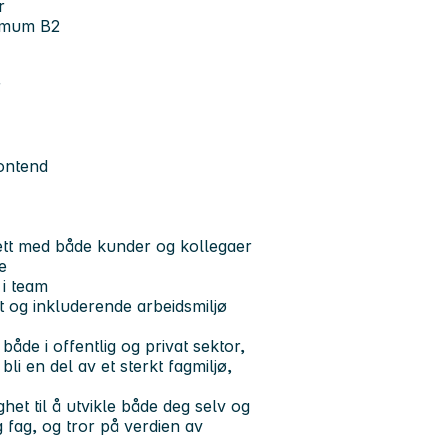
r
nimum B2
r
ontend
ett med både kunder og kollegaer
e
 i team
tivt og inkluderende arbeidsmiljø
åde i offentlig og privat sektor,
i en del av et sterkt fagmiljø,
het til å utvikle både deg selv og
g fag, og tror på verdien av