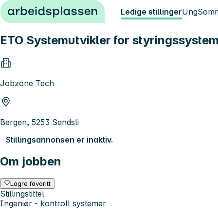
Hopp til innhold
Ledige stillinger
Ung
Somm
ETO Systemutvikler for styringssyste
Jobzone Tech
Bergen, 5253 Sandsli
Stillingsannonsen er inaktiv.
Om jobben
Lagre favoritt
Stillingstittel
Ingeniør - kontroll systemer