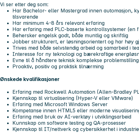
Vi ser etter deg som:
Har Bachelor- eller Mastergrad innen automasjon, kyb
tilsvarende
Har minimum 4-8 års relevant erfaring
Har erfaring med PLC-baserte kontrollsystemer (en f
Behersker engelsk godt, både muntlig og skriftlig
Jobber strukturert, er løsningsorientert og har høy
Trives med både selvstendig arbeid og samarbeid i te
Interesse for ny teknologi og bærekraftige energiløs
Evne til å håndtere teknisk komplekse problemstilling
Proaktiv, positiv og praktisk tilnærming
Ønskede kvalifikasjoner
Erfaring med Rockwell Automation (Allen-Bradley P
Kjennskap til virtualisering (Hyper-V eller VMware)
Erfaring med Microsoft Windows Server
Kompetanse innen HTML5 eller moderne visualiserin
Erfaring med bruk av AI-verktøy i utviklingsarbeid
Kunnskap om software testing og QA-prosesser
Kjennskap til IT/nettverk og cybersikkerhet i industrie