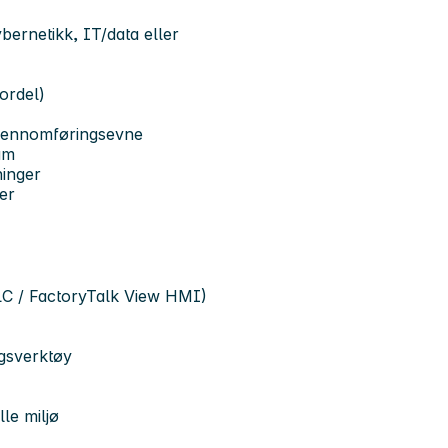
ernetikk, IT/data eller
ordel)
 gjennomføringsevne
am
ninger
er
LC / FactoryTalk View HMI)
gsverktøy
lle miljø