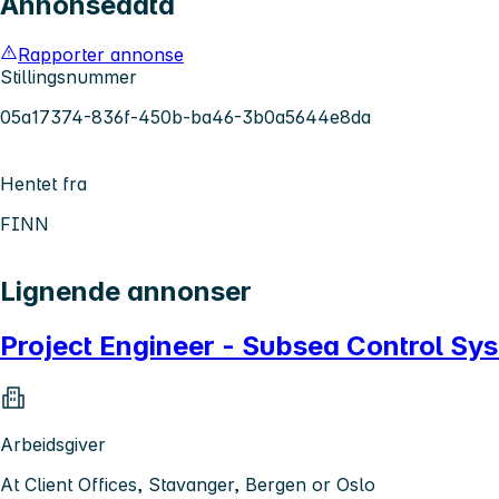
Annonsedata
Rapporter annonse
Stillingsnummer
05a17374-836f-450b-ba46-3b0a5644e8da
Hentet fra
FINN
Lignende annonser
Project Engineer - Subsea Control Sy
Arbeidsgiver
At Client Offices, Stavanger, Bergen or Oslo