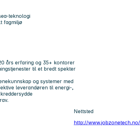
ea-teknologi
t fagmiljø
0 års erfaring og 35+ kontorer
gstjenester til et bredt spekter
menekunnskap og systemer med
ektive leverandøren til energi-,
 skreddersydde
rav.
Nettsted
http://www.jobzonetech.no/