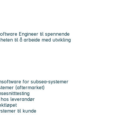
oftware Engineer
til spennende
eten til å arbeide med utvikling
emsoftware for subsea-systemer
stemer (aftermarket)
sesnitttesting
e hos leverandør
ektløpet
ystemer til kunde