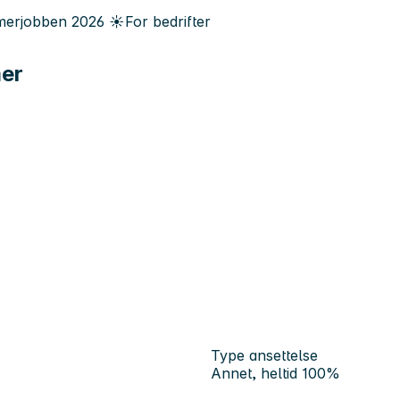
erjobben
2026
☀️
For bedrifter
mer
Type ansettelse
Annet, heltid 100%