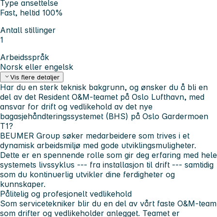
Type ansettelse
Fast, heltid 100%
Antall stillinger
1
Arbeidsspråk
Norsk eller engelsk
Vis flere detaljer
Har du en sterk teknisk bakgrunn, og ønsker du å bli en
del av det Resident O&M-teamet på Oslo Lufthavn, med
ansvar for drift og vedlikehold av det nye
bagasjehåndteringssystemet (BHS) på Oslo Gardermoen
T1?
BEUMER Group søker medarbeidere som trives i et
dynamisk arbeidsmiljø med gode utviklingsmuligheter.
Dette er en spennende rolle som gir deg erfaring med hele
systemets livssyklus --- fra installasjon til drift --- samtidig
som du kontinuerlig utvikler dine ferdigheter og
kunnskaper.
Pålitelig og profesjonelt vedlikehold
Som servicetekniker blir du en del av vårt faste O&M-team
som drifter og vedlikeholder anlegget. Teamet er