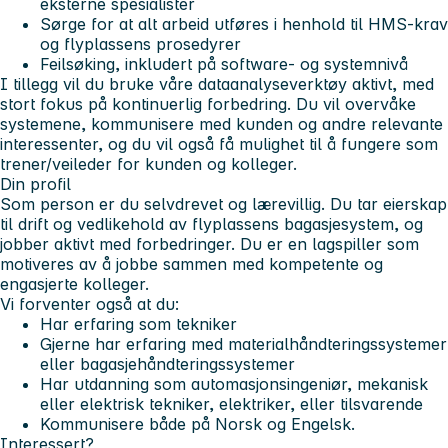
eksterne spesialister
Sørge for at alt arbeid utføres i henhold til HMS-krav
og flyplassens prosedyrer
Feilsøking, inkludert på software- og systemnivå
I tillegg vil du bruke våre dataanalyseverktøy aktivt, med
stort fokus på kontinuerlig forbedring. Du vil overvåke
systemene, kommunisere med kunden og andre relevante
interessenter, og du vil også få mulighet til å fungere som
trener/veileder for kunden og kolleger.
Din profil
Som person er du selvdrevet og lærevillig. Du tar eierskap
til drift og vedlikehold av flyplassens bagasjesystem, og
jobber aktivt med forbedringer. Du er en lagspiller som
motiveres av å jobbe sammen med kompetente og
engasjerte kolleger.
Vi forventer også at du:
Har erfaring som tekniker
Gjerne har erfaring med materialhåndteringssystemer
eller bagasjehåndteringssystemer
Har utdanning som automasjonsingeniør, mekanisk
eller elektrisk tekniker, elektriker, eller tilsvarende
Kommunisere både på Norsk og Engelsk.
Interessert?