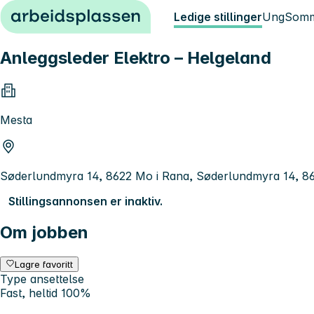
Hopp til innhold
Ledige stillinger
Ung
Somm
Anleggsleder Elektro – Helgeland
Mesta
Søderlundmyra 14, 8622 Mo i Rana, Søderlundmyra 14, 8
Stillingsannonsen er inaktiv.
Om jobben
Lagre favoritt
Type ansettelse
Fast, heltid 100%