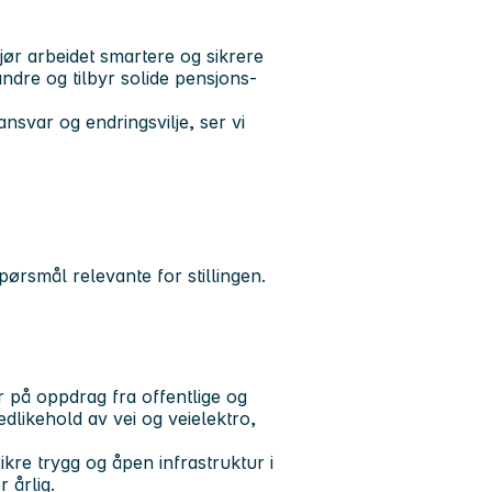
gjør arbeidet smartere og sikrere
ndre og tilbyr solide pensjons-
ansvar og endringsvilje
, ser vi
ørsmål relevante for stillingen.
r på oppdrag fra offentlige og
edlikehold av vei og veielektro,
kre trygg og åpen infrastruktur i
 årlig.