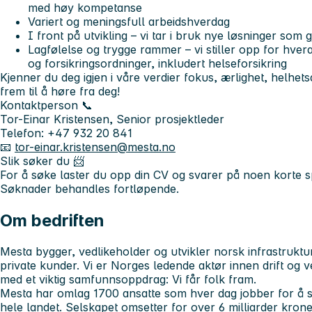
med høy kompetanse
Variert og meningsfull arbeidshverdag
I front på utvikling – vi tar i bruk nye løsninger som 
Lagfølelse og trygge rammer – vi stiller opp for hvera
og forsikringsordninger, inkludert helseforsikring
Kjenner du deg igjen i våre verdier
fokus, ærlighet, helhets
frem til å høre fra deg!
Kontaktperson 📞
Tor-Einar Kristensen, Senior prosjektleder
Telefon: +47 932 20 841
📧
tor-einar.kristensen@mesta.no
Slik søker du 📨
For å søke laster du opp din CV og svarer på noen korte sp
Søknader behandles fortløpende.
Om bedriften
Mesta bygger, vedlikeholder og utvikler norsk infrastruktu
private kunder. Vi er Norges ledende aktør innen drift og v
med et viktig samfunnsoppdrag: Vi får folk fram.
Mesta har omlag 1700 ansatte som hver dag jobber for å si
hele landet. Selskapet omsetter for over 6 milliarder kroner