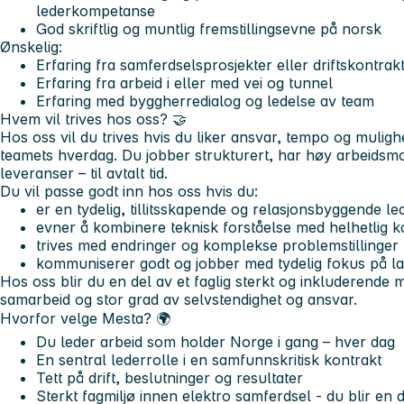
lederkompetanse
God skriftlig og muntlig fremstillingsevne på norsk
Ønskelig:
Erfaring fra samferdselsprosjekter eller driftskontrak
Erfaring fra arbeid i eller med vei og tunnel
Erfaring med byggherredialog og ledelse av team
Hvem vil trives hos oss? 🤝
Hos oss vil du trives hvis du liker ansvar, tempo og muligh
teamets hverdag. Du jobber strukturert, har høy arbeidsmor
leveranser – til avtalt tid.
Du vil passe godt inn hos oss hvis du:
er en tydelig, tillitsskapende og relasjonsbyggende le
evner å kombinere teknisk forståelse med helhetlig 
trives med endringer og komplekse problemstillinger
kommuniserer godt og jobber med tydelig fokus på la
Hos oss blir du en del av et faglig sterkt og inkluderende
samarbeid og stor grad av selvstendighet og ansvar.
Hvorfor velge Mesta? 🌍
Du leder arbeid som holder Norge i gang – hver dag
En sentral lederrolle i en samfunnskritisk kontrakt
Tett på drift, beslutninger og resultater
Sterkt fagmiljø innen elektro samferdsel - du blir en 