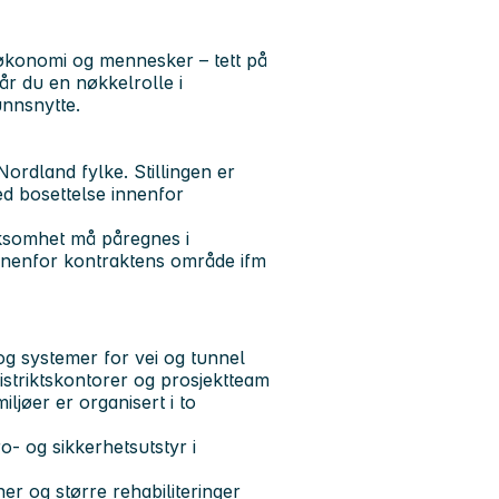
 økonomi og mennesker – tett på
år du en nøkkelrolle i
unnsnytte.
ordland fylke. Stillingen er
ed bosettelse innenfor
irksomhet må påregnes i
innenfor kontraktens område ifm
og systemer for vei og tunnel
istriktskontorer og prosjektteam
ljøer er organisert i to
o- og sikkerhetsutstyr i
er og større rehabiliteringer