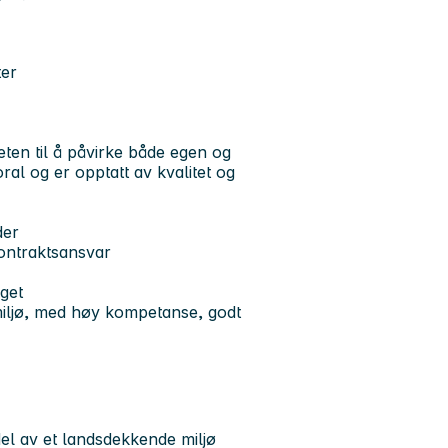
ter
eten til å påvirke både egen og
al og er opptatt av kvalitet og
der
kontraktsansvar
get
 miljø, med høy kompetanse, godt
del av et landsdekkende miljø