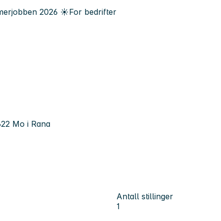
erjobben
2026
☀️
For bedrifter
622 Mo i Rana
Antall stillinger
1