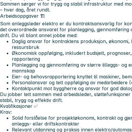
Sammen sørger vi for trygg og stabil infrastruktur med mo
– hver dag, året rundt.
Arbeidsoppgaver 🏗️
Som anleggsleder elektro er du kontraktsansvarlig for ko
det overordnede ansvaret for planlegging, gjennomføring 
drift. Du vil blant annet jobbe med:
Daglig ansvar for kontraktens produksjon, økonomi, k
ressursbruk
Økonomisk oppfølging, inkludert budsjett, prognoser
rapportering
Planlegging og gjennomføring av større tilleggs- og 
mannskap
Eier- og behovsrapportering knyttet til maskiner, be
Personalansvar og tett oppfølging av medarbeidere 
Kontaktpunkt mot byggherre og ansvar for god dialo
Du jobber tett sammen med arbeidsleder, støttefunksjoner 
stabil, trygg og effektiv drift.
Kvalifikasjoner ✅
Krav:
Solid forståelse for prosjektøkonomi, kontrakt og gj
anleggs- eller driftskontrakter
Relevant utdanning og praksis innen elektro/automa