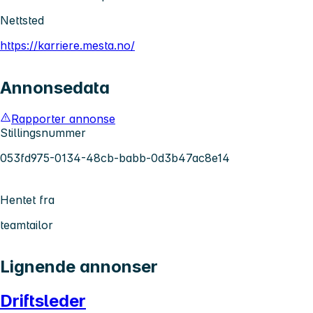
Nettsted
https://karriere.mesta.no/
Annonsedata
Rapporter annonse
Stillingsnummer
053fd975-0134-48cb-babb-0d3b47ac8e14
Hentet fra
teamtailor
Lignende annonser
Driftsleder