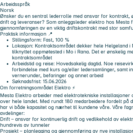
Arbeidsspråk
Norsk
Ønsker du en sentral lederrolle med ansvar for kontrakt,
drift og leveranser? Som anleggsleder elektro hos Mesta f
gjennomføringen av en viktig driftskontrakt med stor samf
Praktisk informasjon 📍
Stillingsform: Fast, 100 %
Lokasjon: Kontraktsområdet dekker hele Helgeland i N
tilknyttet oppmøtested i Mo i Rana. Det er ønskelig m
kontraktsområdet
Arbeidstid og reise: Hovedsakelig dagtid. Noe reisev
forbindelse med kurs og/eller ledersamlinger, samt 
vernerunder, befaringer og annet arbeid
Søknadsfrist: 15.06.2026
Om forretningsområdet Elektro ⚡
Mesta Elektro arbeider med elektrotekniske installasjoner 
over hele landet. Med rundt 180 medarbeidere fordelt på d
har vi både kapasitet og nærhet til kundene våre. Våre fagmi
avdelinger:
Drift
– ansvar for kontinuerlig drift og vedlikehold av elektr
hundrevis av tunneler
Prosjekt
– planlegging og gjennomføring av nye installasjon