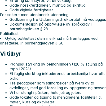
Erfaring som styrer, vil bli vektlagt
Gode norskferdigheter, muntlig og skriftlig
Gode digitale ferdigheter
For søkere med utenlandsk utdanning:
Godkjenning fra Utdanningsdirektoratet må vedlegges
Dokumentasjon på oppfyllelse av språkkrav i
barnehageloven § 28
Politiattest
Gyldig politiattest uten merknad må fremlegges ved
ansettelse, jf. barnehageloven § 30
Vi tilbyr
Planlagt styrking av bemanningen (120 % stilling på
topp i 2026)
Et faglig sterkt og inkluderende arbeidsmiljø hvor alle
bidrar
Tre pedagoger som samarbeider på tvers av to
avdelinger, med god fordeling av oppgaver og ansvar
Vi har stengt i påsken, hele juli og julen.
Gode lokaler og tilgang til menighetens fasiliteter til
møter, kurs og aktiviteter