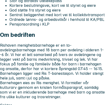
Stor og attraktiv utelekeplass
Kortere beslutningsvei, kort vei til styret og eiere
God støtte fra styret og eiere
Sentral beliggenhet med kort vei til kollektivtransport
Ordnede lønns- og arbeidsvilkår i henhold til KA/PBL
Pensjonsordning i KLP
Om bedriften
Rishaven menighetsbarnehage er en to-
avdelingsbarnehage med 18 barn per avdeling i alderen 1-
-6 år. Vi har et tett samarbeid på tvers av avdelingene og
legger vekt på barns medvirkning, trivsel og lek. Vi har
fokus på familie og familieliv både for barn i barnehagen
og ansatte, derfor har vi kortere åpningstid 07:45 -- 16:15.
Barnehagen ligger ved Ris T-banestasjon. Vi holder stengt
hele juli, samt i jul og påske.
Barnehagen eies av Ris menighet. Vi formidler vår
kulturarv gjennom en kristen formålsparagraf, samtidig
som vi er en inkluderende barnehage med barn og ansatte
fra ulike kulturer og trosretninger.