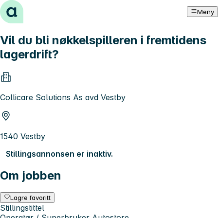
Hopp til innhold
Meny
Vil du bli nøkkelspilleren i fremtidens
lagerdrift?
Collicare Solutions As avd Vestby
1540 Vestby
Stillingsannonsen er inaktiv.
Om jobben
Lagre favoritt
Stillingstittel
Operatør / Superbruker Autostore