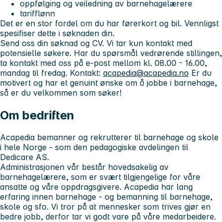
oppfølging og veiledning av barnehagelærere
tarifflønn
Det er en stor fordel om du har førerkort og bil. Vennligst
spesifiser dette i søknaden din.
Send oss din søknad og CV. Vi tar kun kontakt med
potensielle søkere.
Har du spørsmål vedrørende stillingen,
ta kontakt med oss på e-post mellom kl. 08.00 - 16.00,
mandag til fredag. Kontakt:
acapedia@acapedia.no
Er du
motivert og har et genuint ønske om å jobbe i barnehage,
så er du velkommen som søker!
Om bedriften
Acapedia bemanner og rekrutterer til barnehage og skole
i hele Norge - som den pedagogiske avdelingen til
Dedicare AS.
Administrasjonen vår består hovedsakelig av
barnehagelærere, som er svært tilgjengelige for våre
ansatte og våre oppdragsgivere. Acapedia har lang
erfaring innen barnehage - og bemanning til barnehage,
skole og sfo. Vi tror på at mennesker som trives gjør en
bedre jobb, derfor tar vi godt vare på våre medarbeidere.