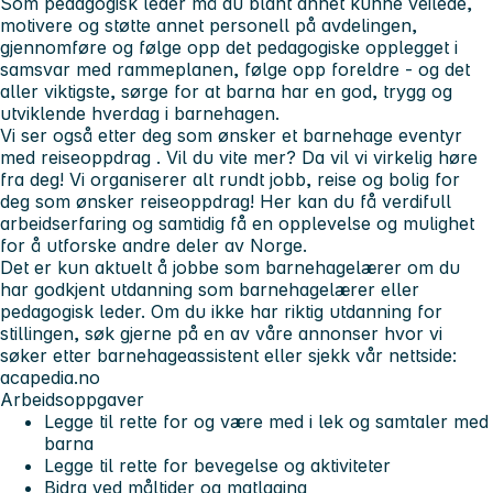
Som pedagogisk leder må du blant annet kunne veilede,
motivere og støtte annet personell på avdelingen,
gjennomføre og følge opp det pedagogiske opplegget i
samsvar med rammeplanen, følge opp foreldre - og det
aller viktigste, sørge for at barna har en god, trygg og
utviklende hverdag i barnehagen.
Vi ser også etter deg som ønsker et
barnehage eventyr
med reiseoppdrag
. Vil du vite mer? Da vil vi virkelig høre
fra deg! Vi organiserer alt rundt jobb, reise og bolig for
deg som ønsker reiseoppdrag! Her kan du få verdifull
arbeidserfaring og samtidig få en opplevelse og mulighet
for å utforske andre deler av Norge.
Det er kun aktuelt å jobbe som barnehagelærer om du
har godkjent utdanning som barnehagelærer eller
pedagogisk leder. Om du ikke har riktig utdanning for
stillingen, søk gjerne på en av våre annonser hvor vi
søker etter barnehageassistent eller sjekk vår nettside:
acapedia.no
Arbeidsoppgaver
Legge til rette for og være med i lek og samtaler med
barna
Legge til rette for bevegelse og aktiviteter
Bidra ved måltider og matlaging