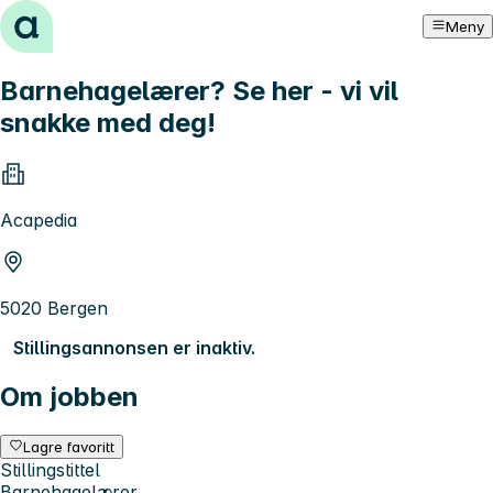
Hopp til innhold
Meny
Barnehagelærer? Se her - vi vil
snakke med deg!
Acapedia
5020 Bergen
Stillingsannonsen er inaktiv.
Om jobben
Lagre favoritt
Stillingstittel
Barnehagelærer