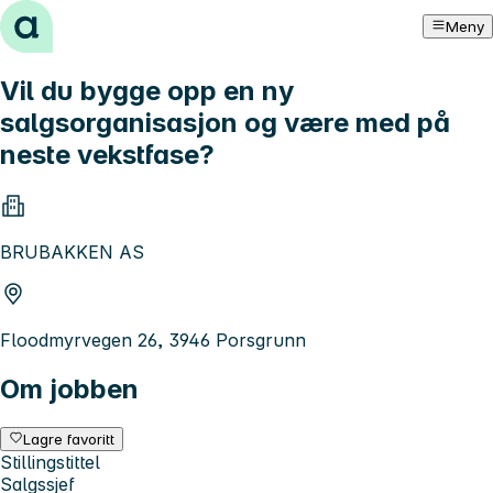
Hopp til innhold
Meny
Vil du bygge opp en ny
salgsorganisasjon og være med på
neste vekstfase?
BRUBAKKEN AS
Floodmyrvegen 26, 3946 Porsgrunn
Om jobben
Lagre favoritt
Stillingstittel
Salgssjef