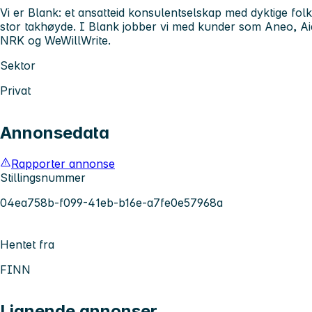
Vi er Blank: et ansatteid konsulentselskap med dyktige fol
stor takhøyde. I Blank jobber vi med kunder som Aneo, A
NRK og WeWillWrite.
Sektor
Privat
Annonsedata
Rapporter annonse
Stillingsnummer
04ea758b-f099-41eb-b16e-a7fe0e57968a
Hentet fra
FINN
Lignende annonser