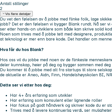
Antall stillinger
2
Vis flere detaljer
Du vet den følelsen av å jobbe med flinke folk, lage skikkel
jobb? Det er den følelsen vi bygger Blank rundt. Nå ser vi 
ser etter hands-on utviklere som både kan skrive solid kod
Noen som trives med å jobbe tett med designere, produkt
at teknologi er mer enn bare kode. Det handler om mennes
Hva får du hos Blank?
Hos oss vil du jobbe med noen av de flinkeste menneskene d
deler kunnskap, heier på deg og bygger sammen med deg p
Du kommer til å jobbe med alt fra startups til store selska
de aktuelle er Aneo, Aidn, Finn, Handelshøyskolen BI, NR
Dette ser vi etter hos deg:
Har 4+ års erfaring som utvikler
Har erfaring som konsulent eller lignende roller
Har fokus på godt håndverk og skriver kode du er sto
Trives med å levere kontinuerlig verdi, ser mulighete