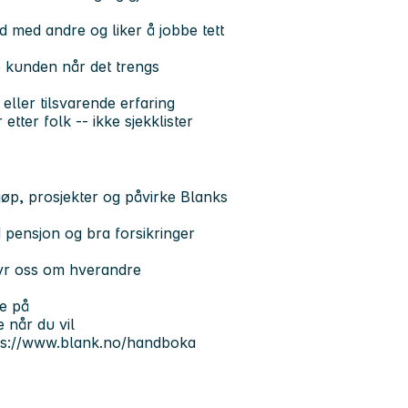
 med andre og liker å jobbe tett
e kunden når det trengs
eller tilsvarende erfaring
etter folk -- ikke sjekklister
kjøp, prosjekter og påvirke Blanks
 pensjon og bra forsikringer
bryr oss om hverandre
e på
 når du vil
tps://www.blank.no/handboka