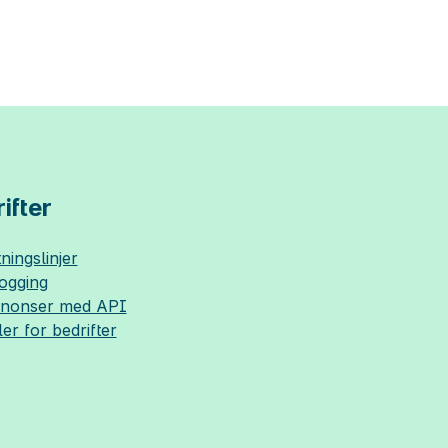
ifter
ningslinjer
logging
nnonser med API
ler for bedrifter