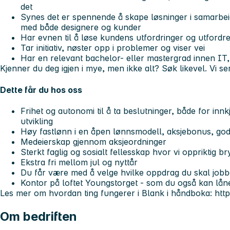
det
Synes det er spennende å skape løsninger i samarbeid
med både designere og kunder
Har evnen til å løse kundens utfordringer og utfordr
Tar initiativ, nøster opp i problemer og viser vei
Har en relevant bachelor- eller mastergrad innen IT, 
Kjenner du deg igjen i mye, men ikke alt? Søk likevel. Vi ser 
Dette får du hos oss
Frihet og autonomi til å ta beslutninger, både for inn
utvikling
Høy fastlønn i en åpen lønnsmodell, aksjebonus, god
Medeierskap gjennom aksjeordninger
Sterkt faglig og sosialt fellesskap hvor vi oppriktig 
Ekstra fri mellom jul og nyttår
Du får være med å velge hvilke oppdrag du skal jobb
Kontor på loftet Youngstorget - som du også kan låne
Les mer om hvordan ting fungerer i Blank i håndboka: ht
Om bedriften