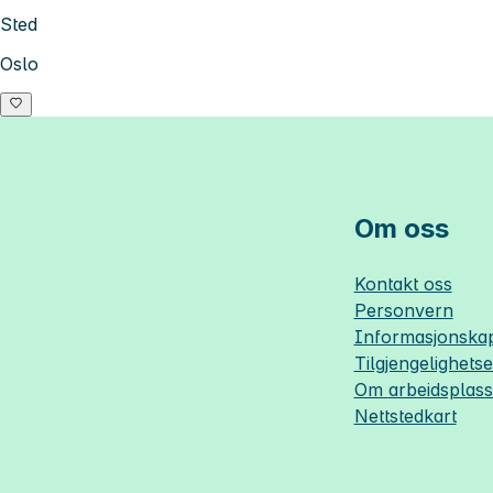
Sted
Oslo
Om oss
Kontakt oss
Personvern
Informasjonskap
Tilgjengelighets
Om
arbeidsplas
Nettstedkart