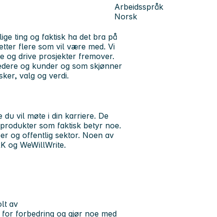
Arbeidsspråk
Norsk
ige ting og faktisk ha det bra på
etter flere som vil være med. Vi
e og drive prosjekter fremover.
ledere og kunder og som skjønner
ker, valg og verdi.
u vil møte i din karriere. De
rodukter som faktisk betyr noe.
per og offentlig sektor. Noen av
K og WeWillWrite.
lt av
r for forbedring og gjør noe med