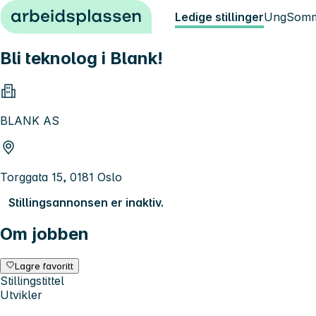
Hopp til innhold
Ledige stillinger
Ung
Somm
Bli teknolog i Blank!
BLANK AS
Torggata 15, 0181 Oslo
Stillingsannonsen er inaktiv.
Om jobben
Lagre favoritt
Stillingstittel
Utvikler