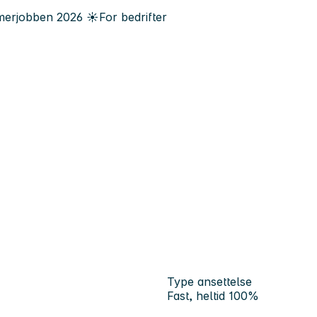
erjobben
2026
☀️
For bedrifter
Type ansettelse
Fast, heltid 100%