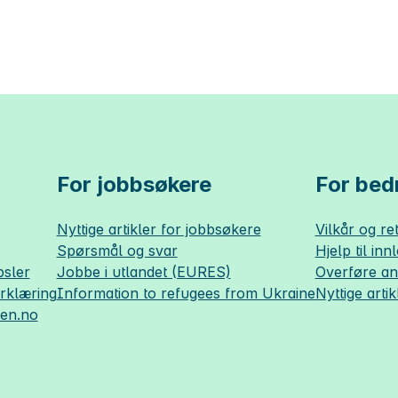
For jobbsøkere
For bedr
Nyttige artikler for jobbsøkere
Vilkår og ret
Spørsmål og svar
Hjelp til inn
sler
Jobbe i utlandet (EURES)
Overføre a
erklæring
Information to refugees from Ukraine
Nyttige artik
sen.no