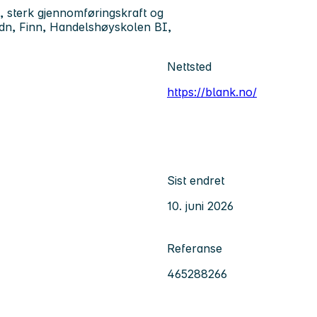
k, sterk gjennomføringskraft og
idn, Finn, Handelshøyskolen BI,
Nettsted
https://blank.no/
Sist endret
10. juni 2026
Referanse
465288266