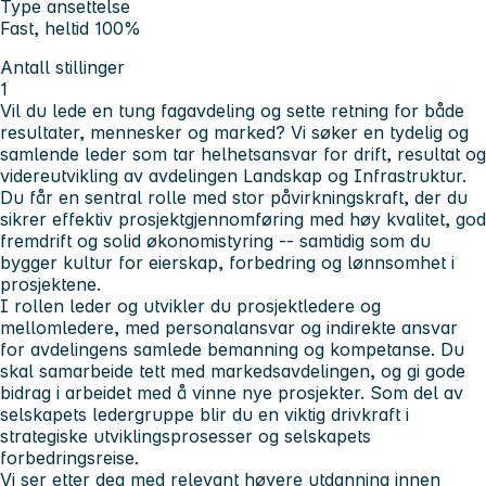
Type ansettelse
Fast, heltid 100%
Antall stillinger
1
Vil du lede en tung fagavdeling og sette retning for både
resultater, mennesker og marked? Vi søker en tydelig og
samlende leder som tar helhetsansvar for drift, resultat og
videreutvikling av avdelingen Landskap og Infrastruktur.
Du får en sentral rolle med stor påvirkningskraft, der du
sikrer effektiv prosjektgjennomføring med høy kvalitet, god
fremdrift og solid økonomistyring -- samtidig som du
bygger kultur for eierskap, forbedring og lønnsomhet i
prosjektene.
I rollen leder og utvikler du prosjektledere og
mellomledere, med personalansvar og indirekte ansvar
for avdelingens samlede bemanning og kompetanse. Du
skal samarbeide tett med markedsavdelingen, og gi gode
bidrag i arbeidet med å vinne nye prosjekter. Som del av
selskapets ledergruppe blir du en viktig drivkraft i
strategiske utviklingsprosesser og selskapets
forbedringsreise.
Vi ser etter deg med relevant høyere utdanning innen