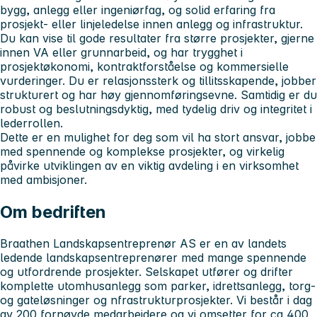
bygg, anlegg eller ingeniørfag, og solid erfaring fra
prosjekt- eller linjeledelse innen anlegg og infrastruktur.
Du kan vise til gode resultater fra større prosjekter, gjerne
innen VA eller grunnarbeid, og har trygghet i
prosjektøkonomi, kontraktforståelse og kommersielle
vurderinger. Du er relasjonssterk og tillitsskapende, jobber
strukturert og har høy gjennomføringsevne. Samtidig er du
robust og beslutningsdyktig, med tydelig driv og integritet i
lederrollen.
Dette er en mulighet for deg som vil ha stort ansvar, jobbe
med spennende og komplekse prosjekter, og virkelig
påvirke utviklingen av en viktig avdeling i en virksomhet
med ambisjoner.
Om bedriften
Braathen Landskapsentreprenør AS er en av landets
ledende landskapsentreprenører med mange spennende
og utfordrende prosjekter. Selskapet utfører og drifter
komplette utomhusanlegg som parker, idrettsanlegg, torg-
og gateløsninger og nfrastrukturprosjekter. Vi består i dag
av 200 fornøyde medarbeidere og vi omsetter for ca 400