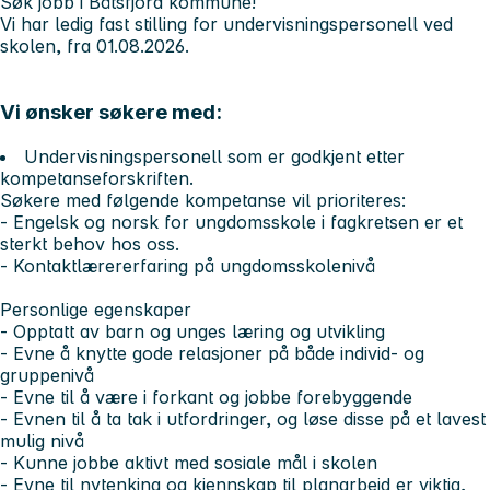
Søk jobb i Båtsfjord kommune!
Vi har ledig fast stilling for undervisningspersonell ved
skolen, fra 01.08.2026.
Vi ønsker søkere med:
Undervisningspersonell som er godkjent etter
kompetanseforskriften.
Søkere med følgende kompetanse vil prioriteres:
- Engelsk og norsk for ungdomsskole i fagkretsen er et
sterkt behov hos oss.
- Kontaktlærererfaring på ungdomsskolenivå
Personlige egenskaper
- O
pptatt av barn og unges læring og utvikling
- Evne å knytte gode relasjoner på både individ- og
gruppenivå
- Evne til å være i forkant og jobbe forebyggende
- Evnen til å ta tak i utfordringer, og løse disse på et lavest
mulig nivå
- Kunne jobbe aktivt med sosiale mål i skolen
- Evne til nytenking og kjennskap til planarbeid er viktig,