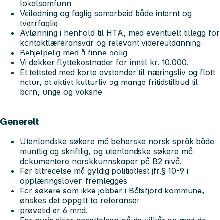
lokalsamfunn
Veiledning og faglig samarbeid både internt og
tverrfaglig
Avlønning i henhold til HTA, med eventuelt tillegg for
kontaktlæreransvar og relevant videreutdanning
Behjelpelig med å finne bolig
Vi dekker flyttekostnader for inntil kr. 10.000.
Et tettsted med korte avstander til næringsliv og flott
natur, et aktivt kulturliv og mange fritidstilbud til
barn, unge og voksne
Generelt
Utenlandske søkere må beherske norsk språk både
muntlig og skriftlig, og utenlandske søkere må
dokumentere norskkunnskaper på B2 nivå.
Før tiltredelse må gyldig politiattest jfr.§ 10-9 i
opplæringsloven fremlegges
For søkere som ikke jobber i Båtsfjord kommune,
ønskes det oppgitt to referanser
prøvetid er 6 mnd.
For øvrig skjer ansettelsen på de vilkår og med de