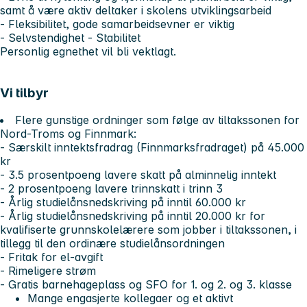
samt å være aktiv deltaker i skolens utviklingsarbeid
- Fleksibilitet, gode samarbeidsevner er viktig
- Selvstendighet - Stabilitet
Personlig egnethet vil bli vektlagt.
Vi tilbyr
Flere gunstige ordninger som følge av tiltakssonen for
Nord-Troms og Finnmark:
- Særskilt inntektsfradrag (Finnmarksfradraget) på 45.000
kr
- 3.5 prosentpoeng lavere skatt på alminnelig inntekt
- 2 prosentpoeng lavere trinnskatt i trinn 3
- Årlig studielånsnedskriving på inntil 60.000 kr
- Årlig studielånsnedskriving på inntil 20.000 kr for
kvalifiserte grunnskolelærere som jobber i tiltakssonen, i
tillegg til den ordinære studielånsordningen
- Fritak for el-avgift
- Rimeligere strøm
- Gratis barnehageplass og SFO for 1. og 2. og 3. klasse
Mange engasjerte kollegaer og et aktivt