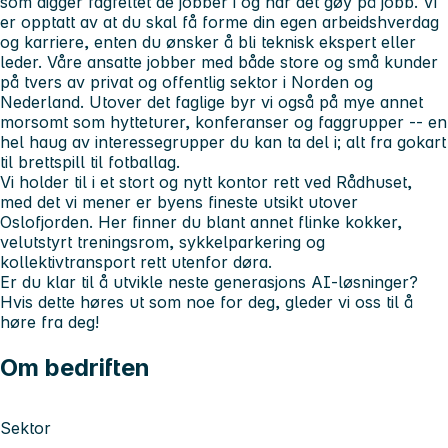
som digger fagfeltet de jobber i og har det gøy på jobb. Vi
er opptatt av at du skal få forme din egen arbeidshverdag
og karriere, enten du ønsker å bli teknisk ekspert eller
leder. Våre ansatte jobber med både store og små kunder
på tvers av privat og offentlig sektor i Norden og
Nederland. Utover det faglige byr vi også på mye annet
morsomt som hytteturer, konferanser og faggrupper -- en
hel haug av interessegrupper du kan ta del i; alt fra gokart
til brettspill til fotballag.
Vi holder til i et stort og nytt kontor rett ved Rådhuset,
med det vi mener er byens fineste utsikt utover
Oslofjorden. Her finner du blant annet flinke kokker,
velutstyrt treningsrom, sykkelparkering og
kollektivtransport rett utenfor døra.
Er du klar til å utvikle neste generasjons AI-løsninger?
Hvis dette høres ut som noe for deg, gleder vi oss til å
høre fra deg!
Om bedriften
Sektor