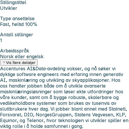
Stillingstittel
Utvikler
Type ansettelse
Fast, heltid 100%
Antall stillinger
1
Arbeidsspråk
Norsk eller engelsk
Vis flere detaljer
Accentures AI&Data-avdeling vokser, og nå søker vi
dyktige software engineers med erfaring innen generativ
AI, maskinlæring og utvikling av skyapplikasjoner. Hos
oss handler jobben både om å utvikle avanserte
maskinlæringsløsninger som løser ekte utfordringer hos
våre kunder, samt om å bygge robuste, skalerbare og
vedlikeholdbare systemer som brukes av tusenvis av
sluttbrukere hver dag. Vi jobber blant annet med Statnett,
Forsvaret, DIO, NorgesGruppen, Statens Vegvesen, KLP,
Equinor, og Telenor, hvor teknologien vi utvikler spiller en
viktig rolle i å holde samfunnet i gang.