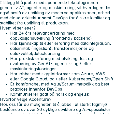
I tillegg til å jobbe med spennende teknologi innen
generativ AI, agenter og maskinlæring, vil hverdagen din
også bestå av utvikling av moderne applikasjoner, arbeid
med cloud-arkitektur samt DevOps for å sikre kvalitet og
stabilitet fra utvikling til produksjon.
Hvem vi ser etter?
Har 2+ års relevant erfaring
med
applikasjonsutvikling (frontend / backend)
Har kjennskap til eller erfaring med
dataintegrasjon,
datainntak (ingestion), transformasjoner og
datakvalitet/datacleansing
Har praktisk erfaring
med utvikling, test og
evaluering av GenAI-, agentisk- og / eller
maskinlæringsløsninger
Har jobbet med
skyplattformer som Azure, AWS
eller Google Cloud, og / eller Kubernetes/Open Shift
Er komfortabel med
Agile/Scrum-metodikk og best
practices innenfor DevOps
Kommuniserer godt
på norsk og engelsk
Hvorfor velge Accenture?
Hos oss får du muligheten til å jobbe i et sterkt fagmiljø
bestående av over 20 dyktige utviklere og AI-spesialister