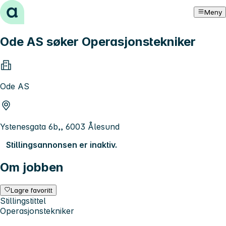
Hopp til innhold
Meny
Ode AS søker Operasjonstekniker
Ode AS
Ystenesgata 6b,, 6003 Ålesund
Stillingsannonsen er inaktiv.
Om jobben
Lagre favoritt
Stillingstittel
Operasjonstekniker