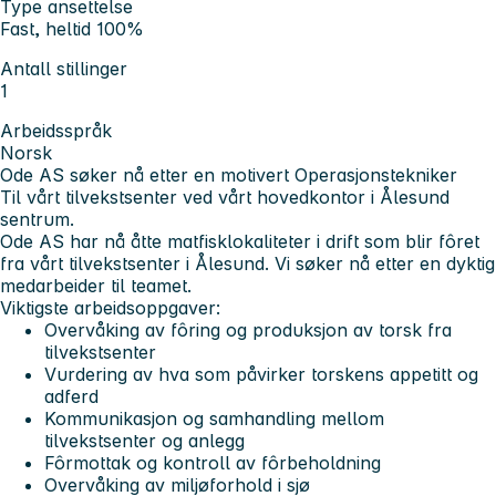
Type ansettelse
Fast, heltid 100%
Antall stillinger
1
Arbeidsspråk
Norsk
Ode AS søker nå etter en motivert
Operasjonstekniker
Til vårt tilvekstsenter ved vårt hovedkontor i Ålesund
sentrum.
Ode AS har nå åtte matfisklokaliteter i drift som blir fôret
fra vårt tilvekstsenter i Ålesund. Vi søker nå etter en dyktig
medarbeider til teamet.
Viktigste arbeidsoppgaver:
Overvåking av fôring og produksjon av torsk fra
tilvekstsenter
Vurdering av hva som påvirker torskens appetitt og
adferd
Kommunikasjon og samhandling mellom
tilvekstsenter og anlegg
Fôrmottak og kontroll av fôrbeholdning
Overvåking av miljøforhold i sjø