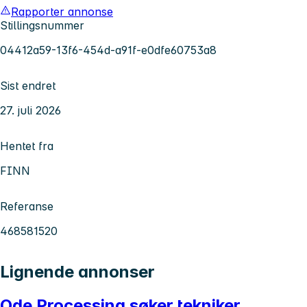
Rapporter annonse
Stillingsnummer
04412a59-13f6-454d-a91f-e0dfe60753a8
Sist endret
27. juli 2026
Hentet fra
FINN
Referanse
468581520
Lignende annonser
Ode Processing søker tekniker