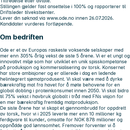
Tiltredelse etter avtale.
Stillingen gjelder fast ansettelse i 100% og rapporterer til
Driftsleder tilvekstsenter.
Lever din søknad via www.ode.no innen 26.07.2026.
Kandidater vurderes fortløpende.
Om bedriften
Ode er et av Europas raskeste voksende selskaper med
mer enn 305% årlig vekst de siste 5 årene. Vi er et ungt og
innovativt miljø som har utviklet en unik spisskompetanse
på produksjon og kommersialisering av torsk. Konsernet
har store ambisjoner og er allerede i dag en ledende
helintegrert sjømatprodusent. Vi skal være med å dyrke
bærekraftig mat fra havet for å møte behovene for en
global dobling i proteinkonsumet innen 2050. Vi skal bidra
til 75% vekst i havbruk globalt i tråd med FNs visjon for
en mer bærekraftig fremtidig matproduksjon.
De siste årene har vi skapt et gjennombrudd for oppdrett
av torsk, hvor vi i 2025 leverte mer enn 10 millioner kg
ferdigvare til kunder, omsatte for NOK 878 millioner og
oppnådde god lønnsomhet. Fremover forventer vi å