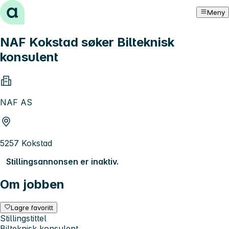
Hopp til innhold
Meny
NAF Kokstad søker Bilteknisk
konsulent
NAF AS
5257 Kokstad
Stillingsannonsen er inaktiv.
Om jobben
Lagre favoritt
Stillingstittel
Bilteknisk konsulent