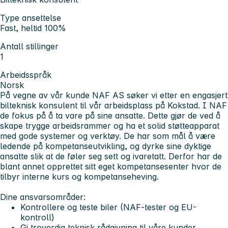
Type ansettelse
Fast, heltid 100%
Antall stillinger
1
Arbeidsspråk
Norsk
På vegne av vår kunde NAF AS søker vi etter en engasjert
bilteknisk konsulent til vår arbeidsplass på Kokstad. I NAF
de fokus på å ta vare på sine ansatte. Dette gjør de ved å
skape trygge arbeidsrammer og ha et solid støtteapparat
med gode systemer og verktøy. De har som mål å være
ledende på kompetanseutvikling, og dyrke sine dyktige
ansatte slik at de føler seg sett og ivaretatt. Derfor har de
blant annet opprettet sitt eget kompetansesenter hvor de
tilbyr interne kurs og kompetanseheving.
Dine ansvarsområder:
Kontrollere og teste biler (NAF-tester og EU-
kontroll)
Gi troverdig teknisk rådgivning til våre kunder