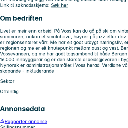
Link til søknadsskjema:
Søk her
Om bedriften
Livet er meir enn arbeid. På Voss kan du gå på ski om vinte
sommaren, nokon et smalahove, høyrer på jazz eller dri
er regionsenteret vårt. Me har eit godt utbygt næringsliv, er
regionen og me er eit knutepunkt mellom aust og vest. B
Vossevangen, og me har godt togsamband til både Bergen 
16.000 innbyggjarar og er den største arbeidsgjevaren i byg
Nynorsk er administrasjonsmålet i Voss herad. Verdiane våre
skapande - inkluderande
Sektor
Offentlig
Annonsedata
Rapporter annonse
Stillingsnummer