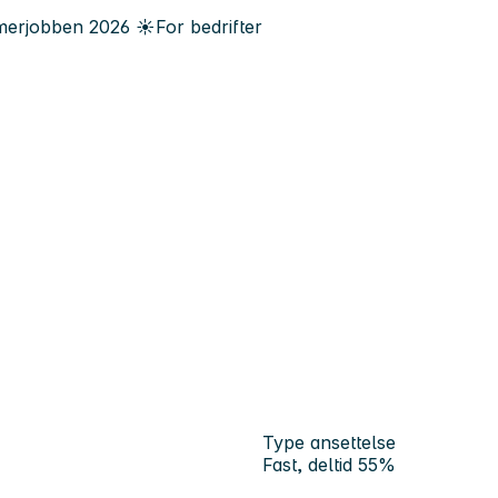
erjobben
2026
☀️
For bedrifter
Type ansettelse
Fast, deltid 55%