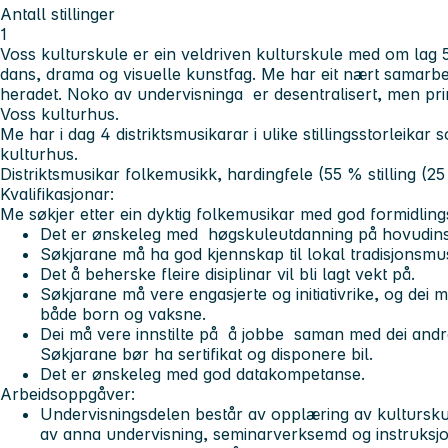
Antall stillinger
1
Voss kulturskule er ein veldriven kulturskule med om lag
dans, drama og visuelle kunstfag. Me har eit nært samarbeid 
heradet. Noko av undervisninga er desentralisert, men pr
Voss kulturhus.
Me har i dag 4 distriktsmusikarar i ulike stillingsstorleika
kulturhus.
Distriktsmusikar folkemusikk, hardingfele (55 % stilling (
Kvalifikasjonar:
Me søkjer etter ein dyktig folkemusikar med god formidlin
Det er ønskeleg med høgskuleutdanning på hovudin
Søkjarane må ha god kjennskap til lokal tradisjonsmu
Det å beherske fleire disiplinar vil bli lagt vekt på.
Søkjarane må vere engasjerte og initiativrike, og de
både born og vaksne.
Dei må vere innstilte på å jobbe saman med dei andre
Søkjarane bør ha sertifikat og disponere bil.
Det er ønskeleg med god datakompetanse.
Arbeidsoppgåver:
Undervisningsdelen består av opplæring av kultursku
av anna undervisning, seminarverksemd og instruksjon 