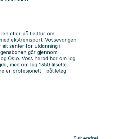
ren eller på fjelltur om
v med ekstremsport. Vossevangen
 eit senter for utdanning i
ergensbanen går gjennom
og Oslo. Voss herad har om lag
da, med om lag 1350 tilsette.
 er profesjonell - påliteleg -
Sist endret