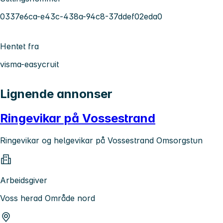
0337e6ca-e43c-438a-94c8-37ddef02eda0
Hentet fra
visma-easycruit
Lignende annonser
Ringevikar på Vossestrand
Ringevikar og helgevikar på Vossestrand Omsorgstun
Arbeidsgiver
Voss herad Område nord