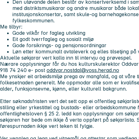
Den utøvande delen består av konsertverksemd i sama
med distriktsmusikarar og andre musikarar både lokalt
institusjonskonsertar, samt skule-og barnehagekonser
fylkeskommunen.
Me tilbyr:
Gode vilkår for fagleg utvikling
Eit godt tverrfagleg og sosialt miljø
Gode forsikrings- og pensjonsordningar
Løn etter kommunalt avtaleverk og elles tilsetjing p
Aktuelle søkjarar vert kalla inn til intervju og prøvespel.
Nærare opplysningar får du hos kulturskulerektor Oddvar
918 74 240 e- post
oddvar.nostdal@voss.herad.no
Me ynskjer eit arbeidsmiljø prega av mangfald, og at våre tils
folkesetnaden generelt. Me oppmodar alle som er kvalifisert
alder, funksjonsevne, kjønn, eller kulturell bakgrunn.
Etter søknadsfristen vert det sett opp ei offentleg søkjarli
stilling eller yrkestittel og bustads- eller arbeidskommune f
offentlighetsloven § 25 2. ledd kan opplysningar om søkjar
søkjaren har bede om ikkje å verta oppført på søkjarlista.
førespurnaden ikkje vert teken til fylgje.
Ver vennleg og legg ved vitnemål og attestar som vedlegg 