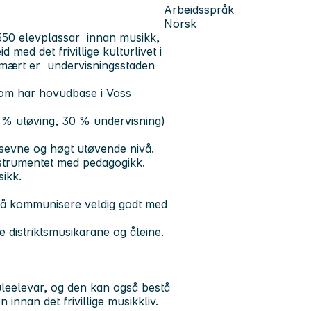
Arbeidsspråk
Norsk
 550 elevplassar innan musikk,
med det frivillige kulturlivet i
imært er undervisningsstaden
r som har hovudbase i Voss
25 % utøving, 30 % undervisning)
gsevne og høgt utøvende nivå.
strumentet med pedagogikk.
sikk.
i må kommunisere veldig godt med
 distriktsmusikarane og åleine.
leelevar, og den kan også bestå
innan det frivillige musikkliv.