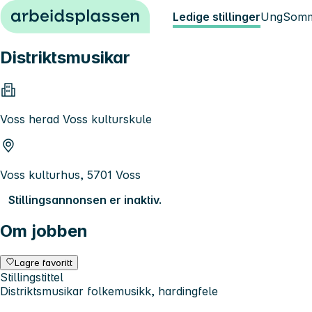
Hopp til innhold
Ledige stillinger
Ung
Somm
Distriktsmusikar
Voss herad Voss kulturskule
Voss kulturhus, 5701 Voss
Stillingsannonsen er inaktiv.
Om jobben
Lagre favoritt
Stillingstittel
Distriktsmusikar folkemusikk, hardingfele