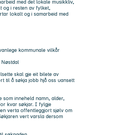
rbeid med det lokale musikkliv,
 og i resten av fylket,
tar lokalt og i samarbeid med
å vanlege kommunale vilkår
 Nøstdal
ette skal gje eit bilete av
 til å søkja jobb hjå oss uansett
ste som inneheld namn, alder,
or kvar søkjar. I fylgje
en verta offentleggjort sjølv om
 Søkjaren vert varsla dersom
til søknaden