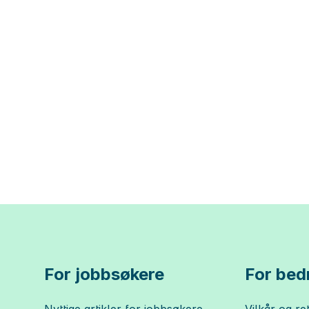
For jobbsøkere
For bedr
Nyttige artikler for jobbsøkere
Vilkår og ret