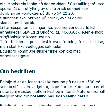
elektronisk via lenke på denne siden, "Søk stillingen". Ved
spørsmål om utfylling av elektronisk søknad kan
Jobbnorge kontaktes på tlf. 75 54 22 20.
Søknaden skal skrives på norsk, evt. et annet
skandinavisk språk.
Informasjon om stillingen fås ved henvendelse til kst.
enhetsleder Siw-Laila Opgård, tlf. 40603067, eller e-mail:
sila@balsfjord.kommune.no
Tilfredsstillende politiattest kreves framlagt før tiltredelse,
men skal ikke vedlegges søknaden.
Balsfjord kommune ønsker ikke kontakt med
annonseselgere.
Om bedriften
Balsfjord er en langstrakt kommune på nesten 1.500 m²
som består av høye fjell og dype fjorder. Kommunen er et
naturlig møtested mellom kyst og innland. Naturen har gitt
livsgrunnlag for bosetting helt siden steinalderen.
Balsfjord er en av de største landbrukskommunene i