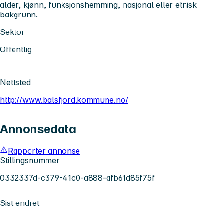
alder, kjønn, funksjonshemming, nasjonal eller etnisk
bakgrunn.
Sektor
Offentlig
Nettsted
http://www.balsfjord.kommune.no/
Annonsedata
Rapporter annonse
Stillingsnummer
0332337d-c379-41c0-a888-afb61d85f75f
Sist endret