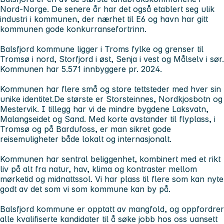
Nord-Norge. De senere år har det også etablert seg ulik
industri i kommunen, der nærhet til E6 og havn har gitt
kommunen gode konkurransefortrinn.
Balsfjord kommune ligger i Troms fylke og grenser til
Tromsø i nord, Storfjord i øst, Senja i vest og Målselv i sør.
Kommunen har 5.571 innbyggere pr. 2024.
Kommunen har flere små og store tettsteder med hver sin
unike identitet.De største er Storsteinnes, Nordkjosbotn og
Mestervik. I tillegg har vi de mindre bygdene Laksvatn,
Malangseidet og Sand. Med korte avstander til flyplass, i
Tromsø og på Bardufoss, er man sikret gode
reisemuligheter både lokalt og internasjonalt.
Kommunen har sentral beliggenhet, kombinert med et rikt
liv på alt fra natur, hav, klima og kontraster mellom
mørketid og midnattssol. Vi har plass til flere som kan nyte
godt av det som vi som kommune kan by på.
Balsfjord kommune er opptatt av mangfold, og oppfordrer
alle kvalifiserte kandidater til å søke jobb hos oss uansett