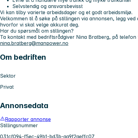
Evne til å håndtere mye trafikk og myke trafikanter
Selvstendig og ansvarsbevisst
Vi kan tilby varierte arbeidsdager og et godt arbeidsmiljø.
Velkommen til å søke på stillingen via annonsen, legg ved
hvorfor vi skal velge akkurat deg.
Har du spørsmål om stillingen?
Ta kontakt med bedriftsrådgiver Nina Bratberg, på telefon
nina.bratberg@manpower.no
Om bedriften
Sektor
Privat
Annonsedata
Rapporter annonse
Stillingsnummer
031cf094-f5ec-49b1-bd3b-aa9f2aeffc07