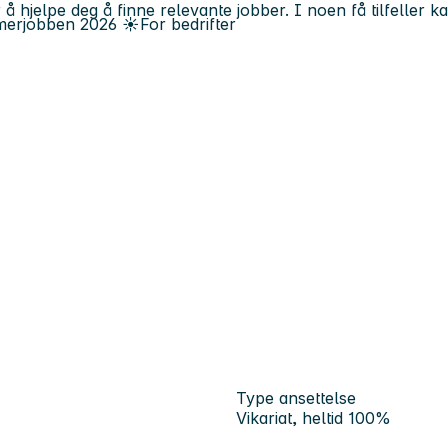
 å hjelpe deg å finne relevante jobber. I noen få tilfeller 
erjobben
2026
☀️
For bedrifter
Type ansettelse
Vikariat, heltid 100%