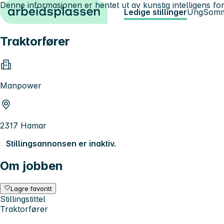
Denne informasjonen er hentet ut av kunstig intelligens for
Hopp til innhold
Ledige stillinger
Ung
Somm
Traktorfører
Manpower
2317 Hamar
Stillingsannonsen er inaktiv.
Om jobben
Lagre favoritt
Stillingstittel
Traktorfører