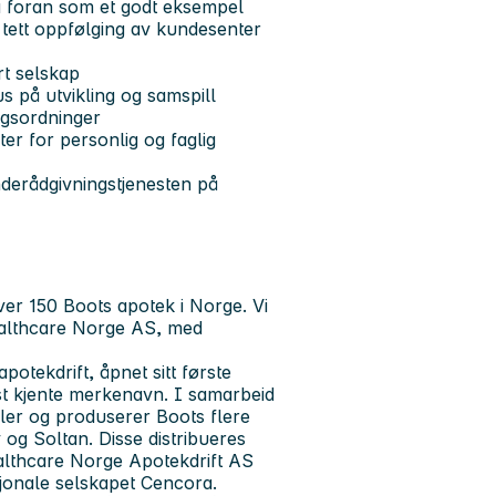
gå foran som et godt eksempel
g tett oppfølging av kundesenter
ert selskap
s på utvikling og samspill
ngsordninger
er for personlig og faglig
nderådgivningstjenesten på
ver 150 Boots apotek i Norge. Vi
ealthcare Norge AS, med
otekdrift, åpnet sitt første
est kjente merkenavn. I samarbeid
kler og produserer Boots flere
g Soltan. Disse distribueres
althcare Norge Apotekdrift AS
jonale selskapet Cencora.