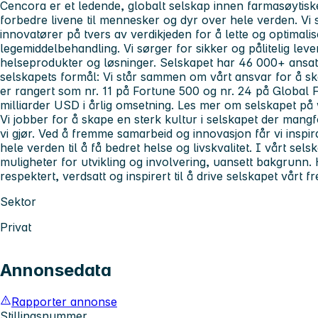
Cencora
er et ledende, globalt selskap innen farmasøytiske
forbedre livene til mennesker og dyr over hele verden. V
innovatører på tvers av verdikjeden for å lette og optimali
legemiddelbehandling. Vi sørger for sikker og pålitelig lev
helseprodukter og løsninger. Selskapet har 46 000+ ansatte
selskapets formål: Vi står sammen om vårt ansvar for å s
er rangert som nr. 11 på Fortune 500 og nr. 24 på Globa
milliarder USD i årlig omsetning. Les mer om selskapet 
Vi jobber for å skape en sterk kultur i selskapet der mangfo
vi gjør. Ved å fremme samarbeid og innovasjon får vi inspir
hele verden til å få bedret helse og livskvalitet. I vårt se
muligheter for utvikling og involvering, uansett bakgrunn. 
respektert, verdsatt og inspirert til å drive selskapet vårt f
Sektor
Privat
Annonsedata
Rapporter annonse
Stillingsnummer