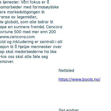
 tjenester. Vårt fokus er å
i samarbeider med farmasøytiske
sere markedstilgangen til
eranse av legemidler,
 globalt, som alle bidrar til
kape en sunnere fremtid. Cencora
l Fortune 500 med mer enn 200
på www.cencora.com
ld og inkludering er sentralt i alt
asjon til å hjelpe mennesker over
lskap skal medarbeiderne ha like
Hos oss skal alle føle seg
remover.
Nettsted
https://www.boots.no/
Sist endret