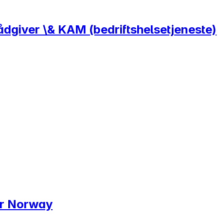
ådgiver \& KAM (bedriftshelsetjeneste)
er Norway