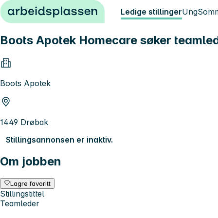
Hopp til innhold
Ledige stillinger
Ung
Somm
Boots Apotek Homecare søker teamle
Boots Apotek
1449 Drøbak
Stillingsannonsen er inaktiv.
Om jobben
Lagre favoritt
Stillingstittel
Teamleder