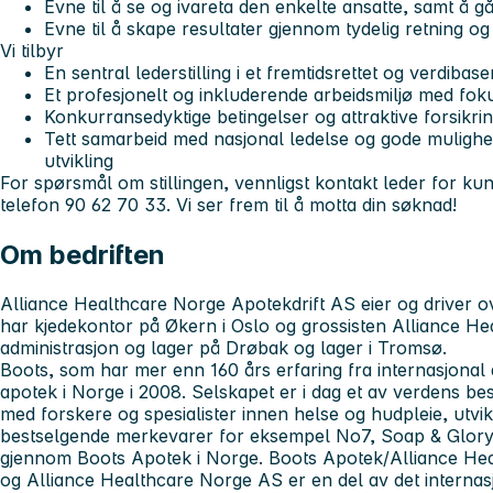
Evne til å se og ivareta den enkelte ansatte, samt å 
Evne til å skape resultater gjennom tydelig retning o
Vi tilbyr
En sentral lederstilling i et fremtidsrettet og verdibas
Et profesjonelt og inkluderende arbeidsmiljø med foku
Konkurransedyktige betingelser og attraktive forsikri
Tett samarbeid med nasjonal ledelse og gode mulighet
utvikling
For spørsmål om stillingen, vennligst kontakt leder for ku
telefon 90 62 70 33. Vi ser frem til å motta din søknad!
Om bedriften
Alliance Healthcare Norge Apotekdrift AS
eier og driver o
har kjedekontor på Økern i Oslo og grossisten Alliance H
administrasjon og lager på Drøbak og lager i Tromsø.
Boots, som har mer enn 160 års erfaring fra internasjonal ap
apotek i Norge i 2008. Selskapet er i dag et av verdens b
med forskere og spesialister innen helse og hudpleie, utvi
bestselgende merkevarer for eksempel No7, Soap & Glory o
gjennom Boots Apotek i Norge. Boots Apotek/Alliance He
og Alliance Healthcare Norge AS er en del av det internas