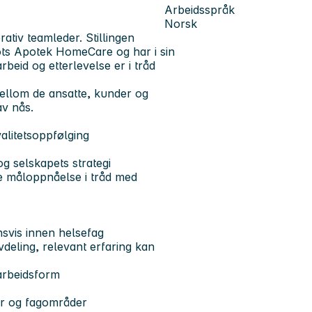
Arbeidsspråk
Norsk
ativ teamleder. Stillingen
oots Apotek HomeCare og har i sin
rbeid og etterlevelse er i tråd
mellom de ansatte, kunder og
av nås.
valitetsoppfølging
og selskapets strategi
e måloppnåelse i tråd med
svis innen helsefag
deling, relevant erfaring kan
 arbeidsform
er og fagområder