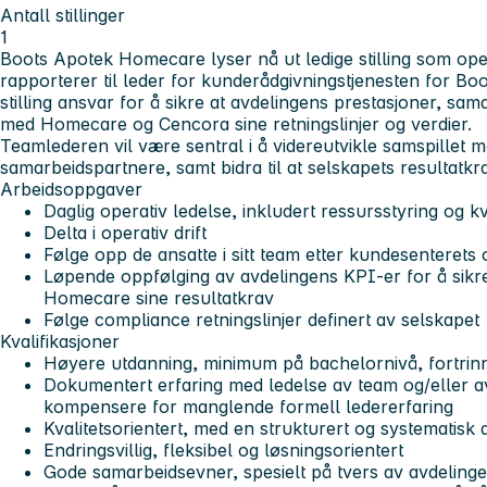
Antall stillinger
1
Boots Apotek Homecare lyser nå ut ledige stilling som oper
rapporterer til leder for kunderådgivningstjenesten for B
stilling ansvar for å sikre at avdelingens prestasjoner, sama
med Homecare og Cencora sine retningslinjer og verdier.
Teamlederen vil være sentral i å videreutvikle samspillet 
samarbeidspartnere, samt bidra til at selskapets resultatkr
Arbeidsoppgaver
Daglig operativ ledelse, inkludert ressursstyring og k
Delta i operativ drift
Følge opp de ansatte i sitt team etter kundesenterets 
Løpende oppfølging av avdelingens KPI-er for å sikr
Homecare sine resultatkrav
Følge compliance retningslinjer definert av selskapet
Kvalifikasjoner
Høyere utdanning, minimum på bachelornivå, fortrinn
Dokumentert erfaring med ledelse av team og/eller av
kompensere for manglende formell ledererfaring
Kvalitetsorientert, med en strukturert og systematisk
Endringsvillig, fleksibel og løsningsorientert
Gode samarbeidsevner, spesielt på tvers av avdeling