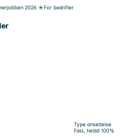
erjobben
2026
☀️
For bedrifter
der
Type ansettelse
Fast, heltid 100%