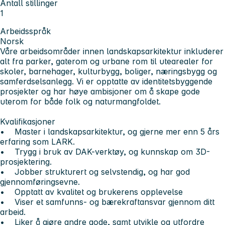
Antall stillinger
1
Arbeidsspråk
Norsk
Våre arbeidsområder innen landskapsarkitektur inkluderer
alt fra parker, gaterom og urbane rom til utearealer for
skoler, barnehager, kulturbygg, boliger, næringsbygg og
samferdselsanlegg. Vi er opptatte av identitetsbyggende
prosjekter og har høye ambisjoner om å skape gode
uterom for både folk og naturmangfoldet.
Kvalifikasjoner
• Master i landskapsarkitektur, og gjerne mer enn 5 års
erfaring som LARK.
• Trygg i bruk av DAK-verktøy, og kunnskap om 3D-
prosjektering.
• Jobber strukturert og selvstendig, og har god
gjennomføringsevne.
• Opptatt av kvalitet og brukerens opplevelse
• Viser et samfunns- og bærekraftansvar gjennom ditt
arbeid.
• Liker å gjøre andre gode, samt utvikle og utfordre