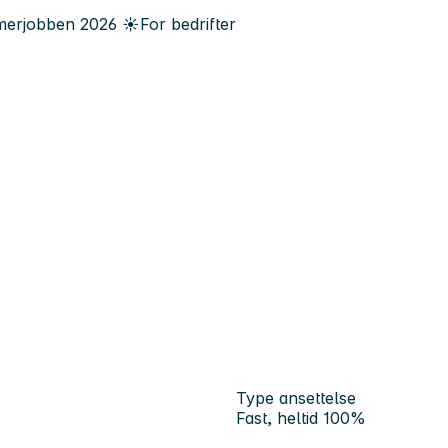
erjobben
2026
☀️
For bedrifter
Type ansettelse
Fast, heltid 100%