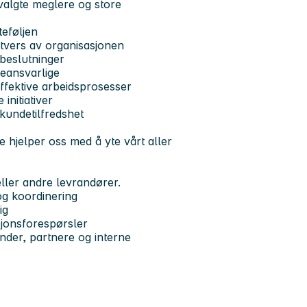
valgte meglere og store
teføljen
 tvers av organisasjonen
 beslutninger
eansvarlige
effektive arbeidsprosesser
initiativer
 kundetilfredshet
 hjelper oss med å yte vårt aller
eller andre levrandører.
og koordinering
ig
jonsforespørsler
under, partnere og interne