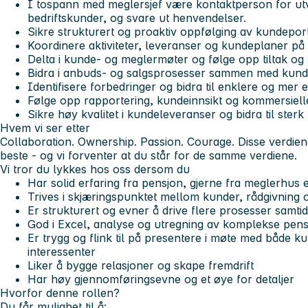
I tospann med meglersjef være kontaktperson for ut
bedriftskunder, og svare ut henvendelser.
Sikre strukturert og proaktiv oppfølging av kundepor
Koordinere aktiviteter, leveranser og kundeplaner på
Delta i kunde- og meglermøter og følge opp tiltak og
Bidra i anbuds- og salgsprosesser sammen med kund
Identifisere forbedringer og bidra til enklere og mer 
Følge opp rapportering, kundeinnsikt og kommersielle 
Sikre høy kvalitet i kundeleveranser og bidra til sterk
Hvem vi ser etter
Collaboration. Ownership. Passion. Courage. Disse verdiene
beste - og vi forventer at du står for de samme verdiene.
Vi tror du lykkes hos oss dersom du
Har solid erfaring fra pensjon, gjerne fra meglerhus 
Trives i skjæringspunktet mellom kunder, rådgivning 
Er strukturert og evner å drive flere prosesser samtid
God i Excel, analyse og utregning av komplekse pens
Er trygg og flink til på presentere i møte med både k
interessenter
Liker å bygge relasjoner og skape fremdrift
Har høy gjennomføringsevne og et øye for detaljer
Hvorfor denne rollen?
Du får mulighet til å: