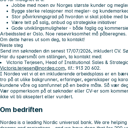
Jobbe med noen av Norges største kunder og megle
Bygge sterke relasjoner mot megler- og kundemarke
Stor påvirkningsgrad på hvordan vi skal jobbe med b
Være tett på salg, anbud og strategiske initiativer
Gode utviklingsmuligheter - både faglig og kommersie
Arbeidssted er Oslo. Noe reisevirksomhet må påberegnes.
Om dette høres ut som deg, ta kontakt!
Neste steg
Send inn søknaden din senest 17/07/2026, inkludert CV. S
Har du spørsmål om stillingen, ta kontakt med:
Victoria Terjesen, Head of Institutional Sales & Strategi
Victoria.terjesen@nordea.com
, tlf.: 913 20 602.
I Nordea vet vi at en inkluderende arbeidsplass er en bærek
tro på at ulike bakgrunner, erfaringer, egenskaper og karakt
kundene våre og samfunnet på en bedre måte. Så vær deg
Vær oppmerksom på at søknader eller CV-er som kommer p
ikke vil bli akseptert eller vurdert.
Om bedriften
Nordea is a leading Nordic universal bank. We are helping 
dreams and aspirations - and we have done that for 200 y