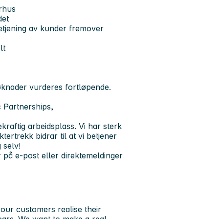
rhus
det
etjening av kunder fremover
lt
øknader vurderes fortløpende.
c Partnerships,
raftig arbeidsplass. Vi har sterk
ertrekk bidrar til at vi betjener
 selv!
å e-post eller direktemeldinger
our customers realise their
ears. We want to make a real