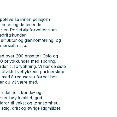
pplevelse innen pensjon?
mheter og de ledende
er en Porteføljeforvalter som
edriftskunder.
, struktur og gjennomføring, og
ersielt miljø.
d over 200 ansatte i Oslo og
00 privatkunder med sparing,
er til forvaltning. Vi har de siste
reutviklet vellykkede partnerskap
ss med å redusere uførhet hos
er du vil være med.
en definert kunde- og
ver høy kvalitet, god
idrar til vekst og lønnsomhet.
alg, drift og øvrige fagmiljøer.