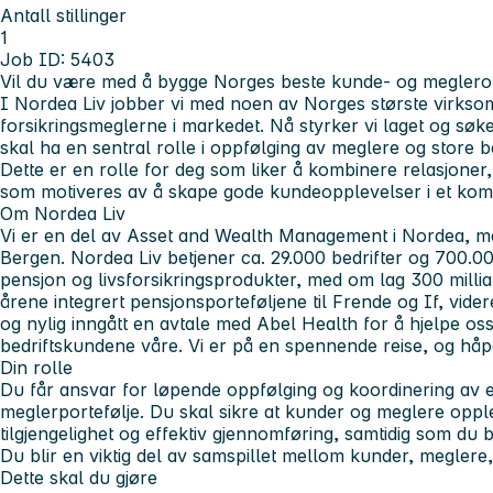
Antall stillinger
1
Job ID: 5403
Vil du være med å bygge Norges beste kunde- og meglero
I Nordea Liv jobber vi med noen av Norges største virkso
forsikringsmeglerne i markedet. Nå styrker vi laget og søk
skal ha en sentral rolle i oppfølging av meglere og store b
Dette er en rolle for deg som liker å kombinere relasjoner
som motiveres av å skape gode kundeopplevelser i et komm
Om Nordea Liv
Vi er en del av Asset and Wealth Management i Nordea, me
Bergen. Nordea Liv betjener ca. 29.000 bedrifter og 700.0
pensjon og livsforsikringsprodukter, med om lag 300 milliard
årene integrert pensjonsporteføljene til Frende og If, vide
og nylig inngått en avtale med Abel Health for å hjelpe o
bedriftskundene våre. Vi er på en spennende reise, og håp
Din rolle
Du får ansvar for løpende oppfølging og koordinering av 
meglerportefølje. Du skal sikre at kunder og meglere opple
tilgjengelighet og effektiv gjennomføring, samtidig som du b
Du blir en viktig del av samspillet mellom kunder, meglere, s
Dette skal du gjøre