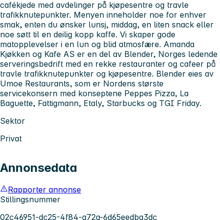
cafékjede med avdelinger på kjøpesentre og travle
trafikknutepunkter. Menyen inneholder noe for enhver
smak, enten du ønsker lunsj, middag, en liten snack eller
noe søtt til en deilig kopp kaffe. Vi skaper gode
matopplevelser i en lun og blid atmosfære. Amanda
Kjøkken og Kafe AS er en del av Blender, Norges ledende
serveringsbedrift med en rekke restauranter og cafeer på
travle trafikknutepunkter og kjøpesentre. Blender eies av
Umoe Restaurants, som er Nordens største
servicekonsern med konseptene Peppes Pizza, La
Baguette, Fattigmann, Etaly, Starbucks og TGI Friday.
Sektor
Privat
Annonsedata
Rapporter annonse
Stillingsnummer
02c46951-dc25-4f84-a72a-6d65eedba3dc