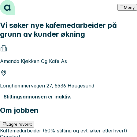
Hopp til innhold
Meny
Vi søker nye kafemedarbeider på
grunn av kunder økning
Amanda Kjøkken Og Kafe As
Longhammervegen 27, 5536 Haugesund
Stillingsannonsen er inaktiv.
Om jobben
Lagre favoritt
Kaffemedarbeider (50% stilling og evt. øker etterhvert)
Oppstart