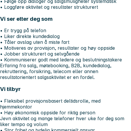
• Følge opp dialoger og salgsmuligheter systematisk
• Loggføre aktivitet og resultater strukturert
Vi ser etter deg som
• Er trygg på telefon
• Liker direkte kundedialog
• Tåler avslag uten å miste fart
• Motiveres av provisjon, resultater og høy oppside
• Jobber strukturert og selvgående
• Kommuniserer godt med ledere og beslutningstakere
Erfaring fra salg, møtebooking, B2B, kundedialog,
rekruttering, forsikring, telecom eller annen
resultatorientert salgsaktivitet er en fordel.
Vi tilbyr
• Fleksibel provisjonsbasert deltidsrolle, med
hjemmekontor
• Høy økonomisk oppside for riktig person
Jevn aktivitet og mange telefoner hver uke for deg som
liker tempo og volum
• Stor frihet og tydelig kommersielt ansvar