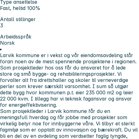
Type ansettelse
Fast, heltid 100%
Antall stillinger
3
Arbeidsspråk
Norsk
Larvik kommune er i vekst og vår eiendomsavdeling står
foran noen av de mest spennende prosjektene i regionen.
Som prosjektleder hos oss får du ansvaret for å lede
store og små bygge- og rehabiliteringsprosjekter. Vi
forvalter alt fra idrettshaller og skoler til verneverdige
perler som krever særskilt varsomhet. I sum så utgjør
dette bygg hvor kommunen p.t. eier 235 000 m2 og leier
22 000 kvm. I tillegg har vi teknisk fagansvar og ansvar
for energieffektivisering.
Som prosjektleder i Larvik kommune får du en
meningsfull hverdag og får jobbe med prosjekter som
virkelig betyr noe for innbyggerne våre. Vi tilbyr et sterkt
fagmiljø som er opptatt av innovasjon og bærekraft. Du vil
bli en del av en avdeling som verdsetter faglig tyngde,