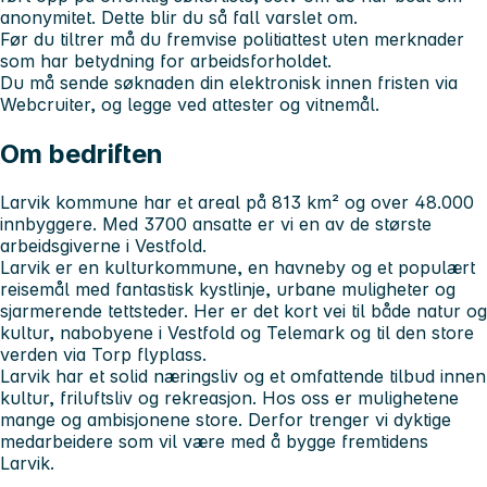
anonymitet. Dette blir du så fall varslet om.
Før du tiltrer må du fremvise politiattest uten merknader
som har betydning for arbeidsforholdet.
Du må sende søknaden din elektronisk innen fristen via
Webcruiter, og legge ved attester og vitnemål.
Om bedriften
Larvik kommune har et areal på 813 km² og over 48.000
innbyggere. Med 3700 ansatte er vi en av de største
arbeidsgiverne i Vestfold.
Larvik er en kulturkommune, en havneby og et populært
reisemål med fantastisk kystlinje, urbane muligheter og
sjarmerende tettsteder. Her er det kort vei til både natur og
kultur, nabobyene i Vestfold og Telemark og til den store
verden via Torp flyplass.
Larvik har et solid næringsliv og et omfattende tilbud innen
kultur, friluftsliv og rekreasjon. Hos oss er mulighetene
mange og ambisjonene store. Derfor trenger vi dyktige
medarbeidere som vil være med å bygge fremtidens
Larvik.