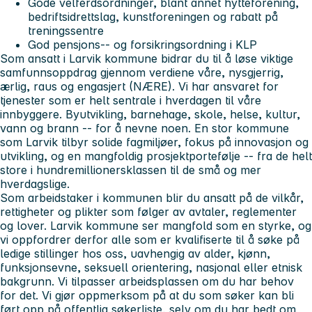
Gode velferdsordninger, blant annet hytteforening,
bedriftsidrettslag, kunstforeningen og rabatt på
treningssentre
God pensjons-- og forsikringsordning i KLP
Som ansatt i Larvik kommune bidrar du til å løse viktige
samfunnsoppdrag gjennom verdiene våre, nysgjerrig,
ærlig, raus og engasjert (NÆRE). Vi har ansvaret for
tjenester som er helt sentrale i hverdagen til våre
innbyggere. Byutvikling, barnehage, skole, helse, kultur,
vann og brann -- for å nevne noen. En stor kommune
som Larvik tilbyr solide fagmiljøer, fokus på innovasjon og
utvikling, og en mangfoldig prosjektportefølje -- fra de helt
store i hundremillionersklassen til de små og mer
hverdagslige.
Som arbeidstaker i kommunen blir du ansatt på de vilkår,
rettigheter og plikter som følger av avtaler, reglementer
og lover. Larvik kommune ser mangfold som en styrke, og
vi oppfordrer derfor alle som er kvalifiserte til å søke på
ledige stillinger hos oss, uavhengig av alder, kjønn,
funksjonsevne, seksuell orientering, nasjonal eller etnisk
bakgrunn. Vi tilpasser arbeidsplassen om du har behov
for det. Vi gjør oppmerksom på at du som søker kan bli
ført opp på offentlig søkerliste, selv om du har bedt om