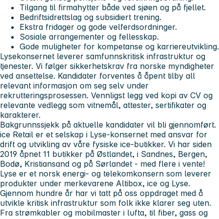
Tilgang til firmahytter både ved sjøen og på fjellet.
Bedriftsidrettslag og subsidiert trening.
Ekstra fridager og gode velferdsordninger.
Sosiale arrangementer og fellesskap.
Gode muligheter for kompetanse og karriereutvikling.
Lysekonsernet leverer samfunnskritisk infrastruktur og
tjenester.
Vi følger sikkerhetskrav fra norske myndigheter
ved ansettelse. Kandidater forventes å åpent tilby all
relevant informasjon om seg selv under
rekrutteringsprosessen. Vennligst legg ved kopi av CV og
relevante vedlegg som vitnemål, attester, sertifikater og
karakterer.
Bakgrunnssjekk på aktuelle kandidater vil bli gjennomført.
ice Retail er et selskap i Lyse-konsernet med ansvar for
drift og utvikling av våre fysiske ice-butikker. Vi har siden
2019 åpnet 11 butikker på Østlandet, i Sandnes, Bergen,
Bodø, Kristiansand og på Sørlandet - med flere i vente!
Lyse er et norsk energi- og telekomkonsern som leverer
produkter under merkevarene Altibox, ice og Lyse.
Gjennom hundre år har vi tatt på oss oppdraget med å
utvikle kritisk infrastruktur som folk ikke klarer seg uten.
Fra strømkabler og mobilmaster i lufta, til fiber, gass og