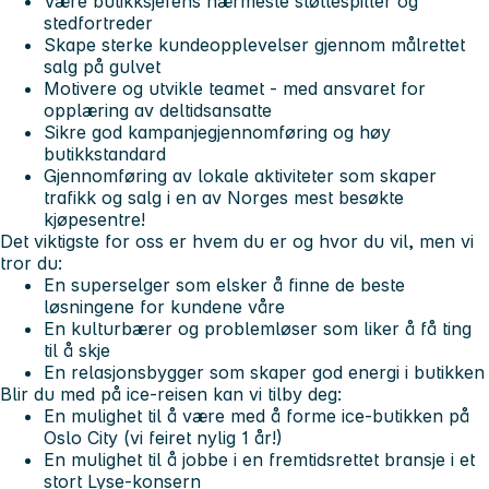
Være butikksjefens nærmeste støttespiller og
stedfortreder
Skape sterke kundeopplevelser gjennom målrettet
salg på gulvet
Motivere og utvikle teamet - med ansvaret for
opplæring av deltidsansatte
Sikre god kampanjegjennomføring og høy
butikkstandard
Gjennomføring av lokale aktiviteter som skaper
trafikk og salg i en av Norges mest besøkte
kjøpesentre!
Det viktigste for oss er hvem du er og hvor du vil, men vi
tror du:
En superselger som elsker å finne de beste
løsningene for kundene våre
En kulturbærer og problemløser som liker å få ting
til å skje
En relasjonsbygger som skaper god energi i butikken
Blir du med på ice-reisen kan vi tilby deg:
En mulighet til å være med å forme ice-butikken på
Oslo City (vi feiret nylig 1 år!)
En mulighet til å jobbe i en fremtidsrettet bransje i et
stort Lyse-konsern