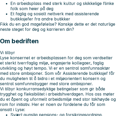
En arbeidsplass med sterk kultur og skikkelige flinke
folk som heier på deg
Et faglig og sosialt nettverk med assisterende
butikksjefer fra andre butikker
Fikk du en god magefølelse? Kanskje dette er det naturlige
neste steget for deg og karrieren din?
Om bedriften
Vi tilbyr
Lyse konsernet er arbeidsplassen for deg som verdsetter
et sterkt tverrfaglig miljø, engasjerte kollegaer, faglig
utvikling og høyt tempo. Vi er en sentral samfunnsaktør
med store ambisjoner. Som vår Assisterende butikksjef får
du muligheten til å bidra i et miljøorientert konsern og
sentral samfunnsbygger med store ambisjoner.
Vi tilbyr konkurransedyktige betingelser som gir både
trygghet og fleksibilitet i arbeidshverdagen. Hos oss møter
du et åpent og uformelt arbeidsmiljø med stor takhøyde og
rom for initiativ. Her er noen av fordelene du får som
ansatt i Lyse:
Svært gunstig pensjons- og forsikringsordning.