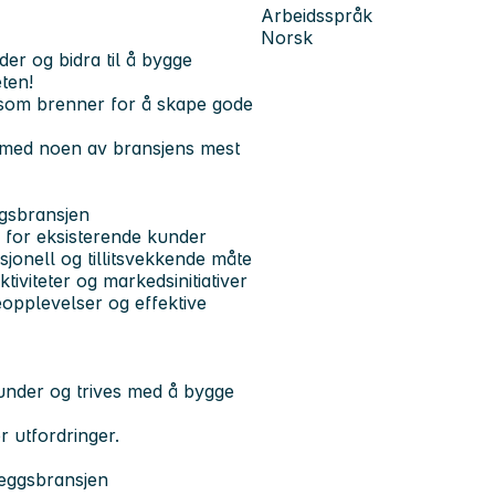
Arbeidsspråk
Norsk
der og bidra til å bygge
ten!
r som brenner for å skape gode
be med noen av bransjens mest
gsbransjen
r for eksisterende kunder
jonell og tillitsvekkende måte
tiviteter og markedsinitiativer
opplevelser og effektive
kunder og trives med å bygge
r utfordringer.
nleggsbransjen