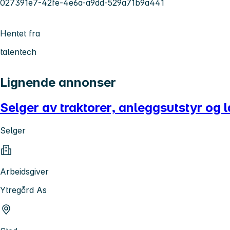
027391e7-42fe-4e6a-a9dd-529a71b9a441
Hentet fra
talentech
Lignende annonser
Selger av traktorer, anleggsutstyr og
Selger
Arbeidsgiver
Ytregård As