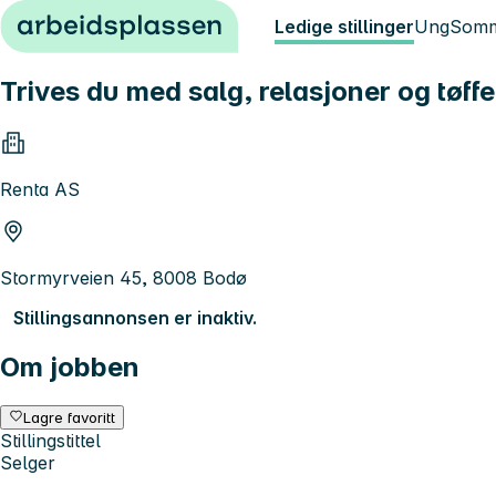
Hopp til innhold
Ledige stillinger
Ung
Somm
Trives du med salg, relasjoner og tøffe
Renta AS
Stormyrveien 45, 8008 Bodø
Stillingsannonsen er inaktiv.
Om jobben
Lagre favoritt
Stillingstittel
Selger