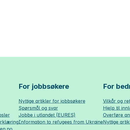
For jobbsøkere
For bedr
Nyttige artikler for jobbsøkere
Vilkår og ret
Spørsmål og svar
Hjelp til inn
sler
Jobbe i utlandet (EURES)
Overføre a
erklæring
Information to refugees from Ukraine
Nyttige artik
sen.no