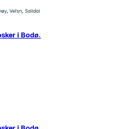
øy, Vefsn, Saltdal
osker i Bodø.
osker i Bodø.