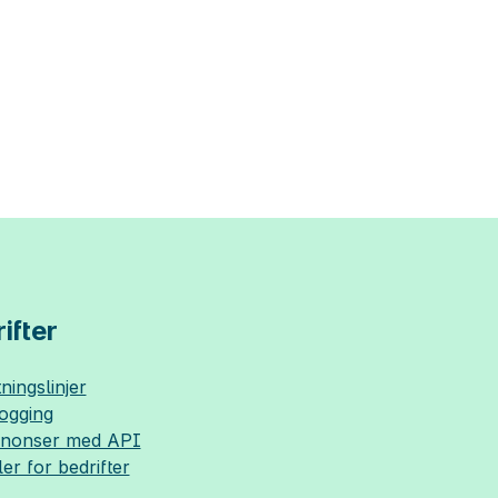
ifter
ningslinjer
logging
nnonser med API
ler for bedrifter