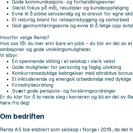
Gode kommunikasjons- og forhandlingsevner
Sterkt fokus på mål, resultater og kundeoppfølging
Evne til å jobbe selvstendig og ta ansvar for egne akti
Et naturlig talent for relasjonsbygging og samarbeid
God gjennomføringsevne og evne til å følge opp avta
Hvorfor velge Renta?
Hos oss får du mer enn bare en jobb – du blir en del av e
ambisjoner og gode utviklingsmuligheter.
Vi tilbyr:
En spennende stilling i et selskap i sterk vekst
Gode muligheter for personlig og faglig utvikling
Konkurransedyktige betingelser med attraktive bonus
Et inkluderende og energisk arbeidsmiljø med dyktige
Firmahytteordning
Svært gode pensjons- og forsikringsordninger
Er du klar for å ta neste steg i karrieren og bli en del av Re
høre fra deg!
Om bedriften
Renta AS ble etablert som selskap i Norge i 2018, da det 