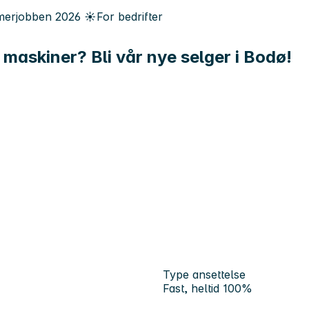
erjobben
2026
☀️
For bedrifter
 maskiner? Bli vår nye selger i Bodø!
Type ansettelse
Fast, heltid 100%