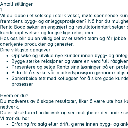
Antall stillinger
1
Vil du jobbe i et selskap i sterk vekst, møte spennende kun
fremtidens bygg- og anleggsprosjekter? Nå har du mulighe
Renta Bodø søker en engasjert og resultatorientert selge
kundeopplevelser og langsiktige relasjoner.
Hos oss blir du en viktig del av et sterkt team og får job
anerkjente produkter og tjenester.
Dine viktigste oppgaver
Oppsøke og utvikle nye kunder innen bygg- og anleg
Bygge sterke relasjoner og være en verdifull rådgive
Presentere og selge Renta sine løsninger på en profes
Bidra til å styrke vår markedsposisjon gjennom salgsak
Samarbeide tett med kollegaer for å sikre gode kunde
prosesser
Hvem er du?
Du motiveres av å skape resultater, liker å være ute hos 
nettverk.
Du er strukturert, initiativrik og ser muligheter der andre se
Vi tror du har:
Erfaring fra salg eller drift, gjerne innen bygg- og a