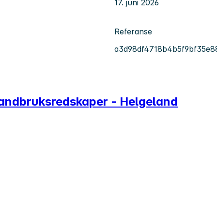
17. juni 2026
Referanse
a3d98df4718b4b5f9bf35e8
 landbruksredskaper - Helgeland