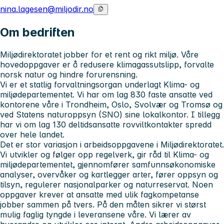
nina.lagesen@miljodir.no
Om bedriften
Miljødirektoratet jobber for et rent og rikt miljø. Våre
hovedoppgaver er å redusere klimagassutslipp, forvalte
norsk natur og hindre forurensning.
Vi er et statlig forvaltningsorgan underlagt Klima- og
miljødepartementet. Vi har om lag 830 faste ansatte ved
kontorene våre i Trondheim, Oslo, Svolvær og Tromsø og
ved Statens naturoppsyn (SNO) sine lokalkontor. I tillegg
har vi om lag 130 deltidsansatte rovviltkontakter spredd
over hele landet.
Det er stor variasjon i arbeidsoppgavene i Miljødirektoratet.
Vi utvikler og følger opp regelverk, gir råd til Klima- og
miljødepartementet, gjennomfører samfunnsøkonomiske
analyser, overvåker og kartlegger arter, fører oppsyn og
tilsyn, regulerer nasjonalparker og naturreservat. Noen
oppgaver krever at ansatte med ulik fagkompetanse
jobber sammen på tvers. På den måten sikrer vi størst
mulig faglig tyngde i leveransene våre. Vi lærer av