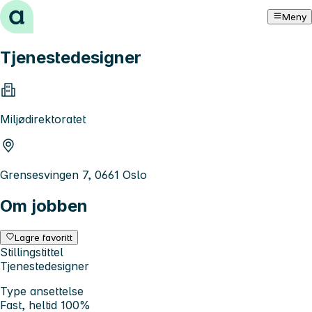
Hopp til innhold
Meny
Tjenestedesigner
Miljødirektoratet
Grensesvingen 7, 0661 Oslo
Om jobben
Lagre favoritt
Stillingstittel
Tjenestedesigner
Type ansettelse
Fast, heltid 100%