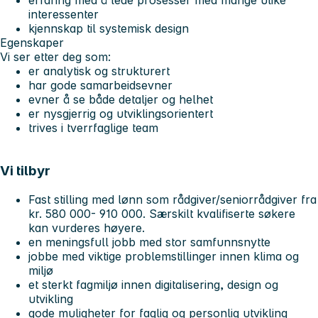
erfaring med å lede prosesser med mange ulike
interessenter
kjennskap til systemisk design
Egenskaper
Vi ser etter deg som:
er analytisk og strukturert
har gode samarbeidsevner
evner å se både detaljer og helhet
er nysgjerrig og utviklingsorientert
trives i tverrfaglige team
Vi tilbyr
Fast stilling med lønn som rådgiver/seniorrådgiver fra
kr. 580 000- 910 000. Særskilt kvalifiserte søkere
kan vurderes høyere.
en meningsfull jobb med stor samfunnsnytte
jobbe med viktige problemstillinger innen klima og
miljø
et sterkt fagmiljø innen digitalisering, design og
utvikling
gode muligheter for faglig og personlig utvikling