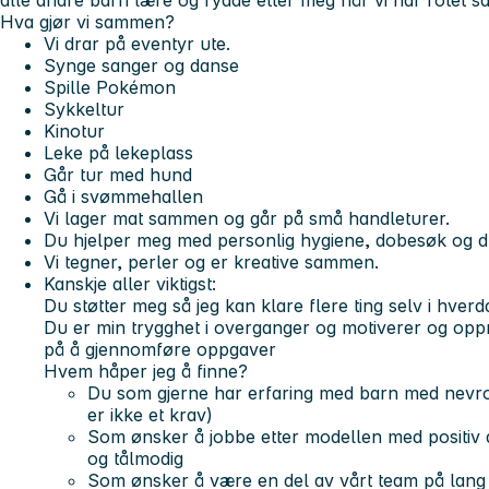
alle andre barn lære og rydde etter meg når vi har rotet 
Hva gjør vi sammen?
Vi drar på eventyr ute.
Synge sanger og danse
Spille Pokémon
Sykkeltur
Kinotur
Leke på lekeplass
Går tur med hund
Gå i svømmehallen
Vi lager mat sammen og går på små handleturer.
Du hjelper meg med personlig hygiene, dobesøk og d
Vi tegner, perler og er kreative sammen.
Kanskje aller viktigst:
Du støtter meg så jeg kan klare flere ting selv i hverd
Du er min trygghet i overganger og motiverer og opp
på å gjennomføre oppgaver
Hvem håper jeg å finne?
Du som gjerne har erfaring med barn med nevrou
er ikke et krav)
Som ønsker å jobbe etter modellen med positiv at
og tålmodig
Som ønsker å være en del av vårt team på lang s