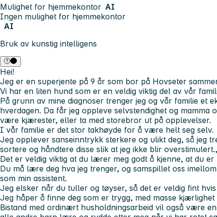
Mulighet for hjemmekontor
AI
Ingen mulighet for hjemmekontor
AI
Bruk av kunstig intelligens
Hei!
Jeg er en superjente på 9 år som bor på Hovseter samm
Vi har en liten hund som er en veldig viktig del av vår famil
På grunn av mine diagnoser trenger jeg og vår familie et e
hverdagen. Da får jeg oppleve selvstendighet og mamma og p
være kjærester, eller ta med storebror ut på opplevelser.
I vår familie er det stor takhøyde for å være helt seg selv.
Jeg opplever sanseinntrykk sterkere og ulikt deg, så jeg t
sortere og håndtere disse slik at jeg ikke blir overstimulert.
Det er veldig viktig at du lærer meg godt å kjenne, at du er tr
Du må lære deg hva jeg trenger, og samspillet oss imellom 
som min assistent.
Jeg elsker når du tuller og tøyser, så det er veldig fint hvis
Jeg håper å finne deg som er trygg, med masse kjærlighet 
Bistand med ordinært husholdningsarbeid vil også være en 