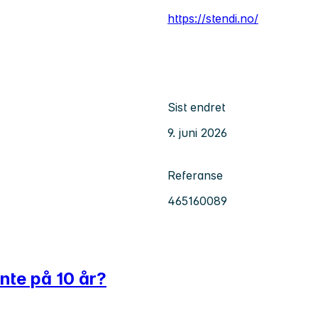
https://stendi.no/
Sist endret
9. juni 2026
Referanse
465160089
jente på 10 år?