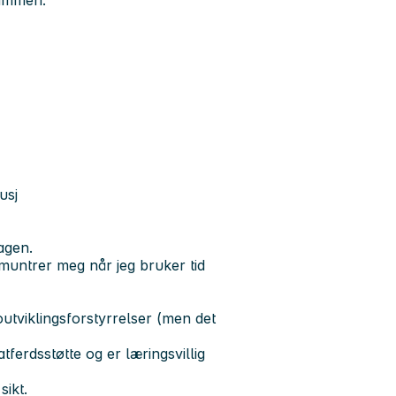
sammen.
usj
agen.
muntrer meg når jeg bruker tid
tviklingsforstyrrelser (men det
ferdsstøtte og er læringsvillig
ikt.