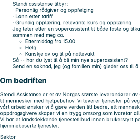
Stendi assistanse tilbyr:
· Personlig rådgiver og oppfølging
· Lønn etter tariff
· Grundig opplæring, relevante kurs og opplæring
Jeg leter etter en superassistent til både faste og til
sammen med meg ca.
Ettermiddag fra 15.00
Helg
Kanskje av og til på nattevakt
Så -- har du lyst til å bli min nye superassistent?
Send en søknad, jeg (og familien min) gleder oss til å
Om bedriften
Stendi Assistanse er et av Norges største leverandører av
til mennesker med hjelpebehov. Vi leverer tjenester på veg
vårt arbeid ønsker vi å gjøre verden litt bedre, ett men
oppdragsgivere skaper vi en trygg omsorg som ivaretar all
Vi har et landsdekkende tjenestetilbud innen brukerstyrt p
hjemmebaserte tjenester.
Sektor