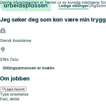
Denne informasjonen er hentet ut av kunstig intelligens for
Hopp til innhold
Ledige stillinger
Ung
Somm
Jeg søker deg som kan være min trygg
Stendi Assistanse
0184 Oslo
Stillingsannonsen er inaktiv.
Om jobben
Lagre favoritt
Type ansettelse
Fast, deltid