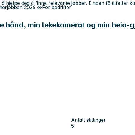
 å hjelpe deg å finne relevante jobber. I noen få tilfeller 
erjobben
2026
☀️
For bedrifter
e hånd, min lekekamerat og min heia-g
Antall stillinger
5