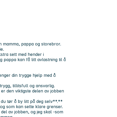
en mamma, pappa og storebror.
ie.
kstra sett med hender i
appa kan få litt avlastning til å
renger din trygge hjelp med å
,
ygg, tillitsfull og ansvarlig.
er den viktigste delen av jobben
 du tør å by litt på deg selv**.**
og som kan sette klare grenser.
del av jobben, og jeg skal -som