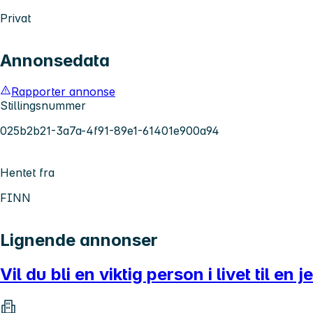
Privat
Annonsedata
Rapporter annonse
Stillingsnummer
025b2b21-3a7a-4f91-89e1-61401e900a94
Hentet fra
FINN
Lignende annonser
Vil du bli en viktig person i livet til en 