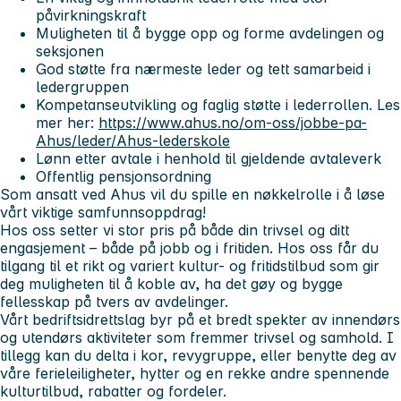
påvirkningskraft
Muligheten til å bygge opp og forme avdelingen og
seksjonen
God støtte fra nærmeste leder og tett samarbeid i
ledergruppen
Kompetanseutvikling og faglig støtte i lederrollen. Les
mer her:
https://www.ahus.no/om-oss/jobbe-pa-
Ahus/leder/Ahus-lederskole
Lønn etter avtale i henhold til gjeldende avtaleverk
Offentlig pensjonsordning
Som ansatt ved Ahus vil du spille en nøkkelrolle i å løse
vårt viktige samfunnsoppdrag!
Hos oss setter vi stor pris på både din trivsel og ditt
engasjement – både på jobb og i fritiden. Hos oss får du
tilgang til et rikt og variert kultur- og fritidstilbud som gir
deg muligheten til å koble av, ha det gøy og bygge
fellesskap på tvers av avdelinger.
Vårt bedriftsidrettslag byr på et bredt spekter av innendørs
og utendørs aktiviteter som fremmer trivsel og samhold. I
tillegg kan du delta i kor, revygruppe, eller benytte deg av
våre ferieleiligheter, hytter og en rekke andre spennende
kulturtilbud, rabatter og fordeler.