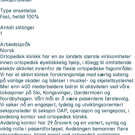
Type ansettelse
Fast, heltid 100%
Antall stillinger
1
Arbeidsspråk
Norsk
Ortopedisk klinikk har en av landets største virksomheter
innen ortopedisk øyeblikkelig hjelp, i tillegg til omfattende
elektiv aktivitet innenfor de fleste ortopediske fagområder.
Vi har et aktivt klinisk forskningsmiljø med særlig satsing
på vanlige skader og lidelser i muskel- og skjelettsystemet.
Mer enn 400 medarbeidere bidrar til aktiviteten ved våre
lokasjoner på Ski, Kongsvinger, Gardermoen og
Nordbyhagen. Vårt mål er å være pasientens førstevalg.
Vi søker nå en engasjert, tydelig og utviklingsorientert
seksjonsleder til seksjon OAP, operasjon og sengepost, i
avdeling kontor ved ortopedisk klinikk.
Avdeling kontor har 29 årsverk og en variert, synlig og
viktig rolle i pasientforløpet. Avdelingen bemanner flere
ekspedisjoner, blant annet ved ortopedisk poliklinikk,