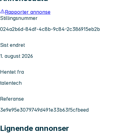
Rapporter annonse
Stillingsnummer
024a2b6d-84df-4c8b-9c84-2c386915eb2b
Sist endret
1. august 2026
Hentet fra
talentech
Referanse
3e9e95e3079749d491e33b63f5cfbeed
Lignende annonser