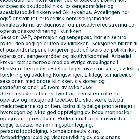
ortopedisk akuttpoliklinikk, to sengeområder og
spesialistpoliklinikken ved Ski sykehus. Avdelingen har
også ansvar for ortopedisk henvisningsmottak,
kvalitetssikring av diagnose- og prosedyreregistrering og
operasjonskoordinering i klinikken.
Seksjon OAP, operasjon og sengepost, har en sentral
rolle i den daglige driften av klinikken. Seksjonen bidrar til
at pasientforløpene fungerer godt på tvers av poliklinikk,
operasjon, sengeområder og akuttvirksomhet. Arbeidet
krever tett samarbeid med de øvrige avdelingene i
klinikken, herunder avdeling leger, avdeling pleie, avdeling
forskning og avdeling Kongsvinger. I tillegg samarbeider
seksjonen med andre klinikker, divisjoner og
støttefunksjoner på tvers av sykehuset.
Seksjonslederrollen er først og fremst en rolle for
operativ og relasjonell ledelse. Du skal være tett på
medarbeiderne og driften, bidra til tydelige prioriteringer i
hverdagen og sikre god oppfølging av både mennesker,
oppgaver og resultater. Rollen innebærer ansvar for
daglig ledelse, bemanningsplanlegging,
personaloppfølging, kompetanseutvikling,
forbedringsarbeid og videreutvikling av seksjonens