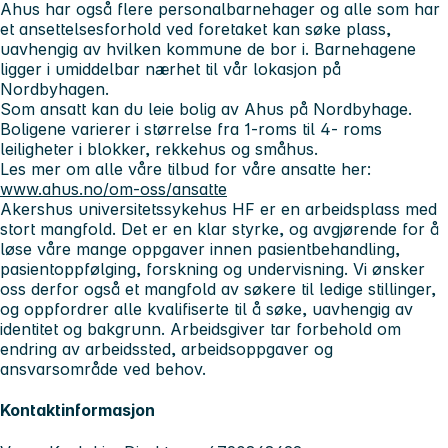
Ahus har også flere personalbarnehager og alle som har
et ansettelsesforhold ved foretaket kan søke plass,
uavhengig av hvilken kommune de bor i. Barnehagene
ligger i umiddelbar nærhet til vår lokasjon på
Nordbyhagen.
Som ansatt kan du leie bolig av Ahus på Nordbyhage.
Boligene varierer i størrelse fra 1-roms til 4- roms
leiligheter i blokker, rekkehus og småhus.
Les mer om alle våre tilbud for våre ansatte her:
www.ahus.no/om-oss/ansatte
Akershus universitetssykehus HF er en arbeidsplass med
stort mangfold. Det er en klar styrke, og avgjørende for å
løse våre mange oppgaver innen pasientbehandling,
pasientoppfølging, forskning og undervisning. Vi ønsker
oss derfor også et mangfold av søkere til ledige stillinger,
og oppfordrer alle kvalifiserte til å søke, uavhengig av
identitet og bakgrunn. Arbeidsgiver tar forbehold om
endring av arbeidssted, arbeidsoppgaver og
ansvarsområde ved behov.
Kontaktinformasjon