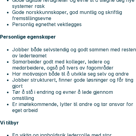
Gode digitale ferdigheter og evne til å tilegne deg nye
systemer rask
Gode norskkunnskaper, god muntlig og skriftlig
fremstillingsevne
Personlig egnethet vektlegges
Personlige egenskaper
Jobber både selvstendig og godt sammen med resten
av lederteamet
Samarbeider godt med kolleger, ledere og
medarbeidere, også på tvers av fagområder
Har motivasjon både til å utvikle seg selv og andre
Jobber strukturert, finner gode løsninger og får ting
gjort
Tør å stå i endring og evner å lede gjennom
omstilling
Er imøtekommende, lytter til andre og tar ansvar for
eget arbeid
Vi tilbyr
En viktig og innholdsrik lederrolle med stor